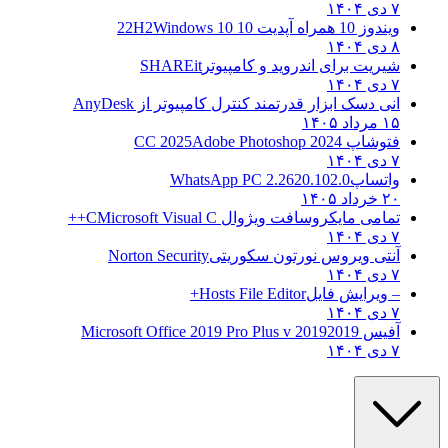
۷ دی ۱۴۰۴
ویندوز 10 همراه آپدیت 10 22H2
Windows 10
۸ دی ۱۴۰۴
شیریت برای اندروید و کامپیوتر
SHAREit
۷ دی ۱۴۰۴
انی دسک ابزار قدرتمند کنترل کامپیوتر از
AnyDesk
۱۵ مرداد ۱۴۰۵
فتوشاپ CC 2025
Adobe Photoshop 2024
۷ دی ۱۴۰۴
واتساپ
WhatsApp PC 2.2620.102.0
۲۰ خرداد ۱۴۰۵
تمامی مایکروسافت ویژوال C
Microsoft Visual C++
۷ دی ۱۴۰۴
آنتی ویروس نورتون سکوریتی
Norton Security
۷ دی ۱۴۰۴
– ویرایش فایل
Hosts File Editor+
۷ دی ۱۴۰۴
آفیس 2019
2019 Microsoft Office 2019 Pro Plus v
۷ دی ۱۴۰۴