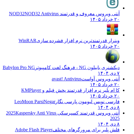
آنتی ویروس معروف و قدرتمند NOD32
NOD32 Antivirus
۲۰ خرداد ۱۴۰۵
وینرار قدرتمندترین نرم افزار فشرده سازی
WinRAR
۲۰ خرداد ۱۴۰۵
دیکشنری بابیلون NG - فرهنگ لغت کامپیوتر
Babylon Pro NG
۷ دی ۱۴۰۴
آنتی ویروس آواست
avast! Antivirus
۲۰ خرداد ۱۴۰۵
کا ام پلیر نرم افزار قدرتمند پخش فیلم و
KMPlayer
۲۰ خرداد ۱۴۰۵
فارسی نویس لیومون پارسی نگار
LeoMoon ParsiNegar
۸ دی ۱۴۰۴
آنتی ویروس قدرتمند کسپرسکی 2025
Kaspersky Anti Virus
2025
۸ دی ۱۴۰۴
فلش پلیر برای مرورگرهای مختلف
Adobe Flash Player