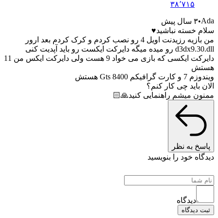
۳۸٬۷۱۵
۳ سال پیش
 خسته نباشید♥
من بازیه رزیدنت اویل 4 رو نصب کردم و کرک کردم بعد ارور
ه میگه دایرکت ایکست رو باید آپدیت کنی
دایرکت ایکسی که بازی می خواد 9 هست ولی دایرکت ایکس من 11
ش
افیکم 8400 Gts هستش
باید چی کار کنم؟
ن میشم راهنمایی کنید🙏🏻
خ به نظر
ه خود را بنویسید
دیدگاه
دیدگاه