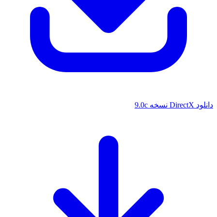
خه 9.0c