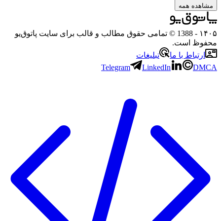
هده همه
۱
- 1388 © تمامی حقوق مطالب و قالب برای سایت پاتوق‌یو
وظ است.
رتباط با ما
تبلیغات
Telegram
LinkedIn
D