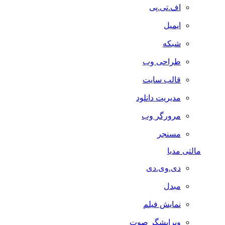
اف.تی.پی
ایمیل
شبکه
طراحی وب
قالب سایت
مدیریت دانلود
مرورگر وب
مسنجر
مالتی مدیا
دی.وی.دی
مبدل
نمایش فیلم
ویرایشگر صوت