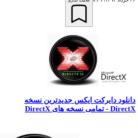
علامت گذاری
لود دایرکت ایکس جدیدترین نسخه
مامی نسخه های DirectX