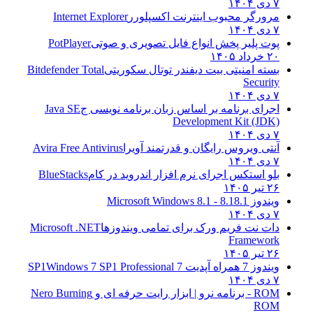
۷ دی ۱۴۰۴
مرورگر محبوب اینترنت اکسپلورر
Internet Explorer
۷ دی ۱۴۰۴
پوت پلیر پخش انواع فایل تصویری و صوتی
PotPlayer
۲۰ خرداد ۱۴۰۵
بسته امنیتی بیت دیفندر توتال سکوریتی
Bitdefender Total
Security
۷ دی ۱۴۰۴
اجرای برنامه بر اساس زبان برنامه نویسی ج
Java SE
Development Kit (JDK)
۷ دی ۱۴۰۴
آنتی ویروس رایگان و قدرتمند آویرا
Avira Free Antivirus
۷ دی ۱۴۰۴
بلو استکس اجرای نرم افزار اندروید در کام
BlueStacks
۲۶ تیر ۱۴۰۵
ویندوز 8.1
8.1 - Microsoft Windows 8.1
۷ دی ۱۴۰۴
دات نت فریم ورک برای تمامی ویندوزها
Microsoft .NET
Framework
۲۶ تیر ۱۴۰۵
ویندوز 7 همراه آپدیت 7 SP1
Windows 7 SP1 Professional
۷ دی ۱۴۰۴
ROM - برنامه نرو | ابزار رایت حرفه ای و
Nero Burning
ROM