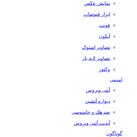
نمایش عکس
ابزار فتوشاپ
فونت
آیکون
تصاویر استوک
تصاویر لایه باز
وکتور
امنیتی
آنتی ویروس
دیواره آتشین
ضد هک و جاسوسی
آپدیت آنتی ویروس
گوناگون