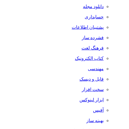
دانلود مجله
حسابداری
پشتیبان اطلاعات
فشرده ساز
فرهنگ لغت
کتاب الکترونیک
مهندسی
فایل و دیسک
سخت افزار
ابزار لینوکس
آفیس
بهینه ساز