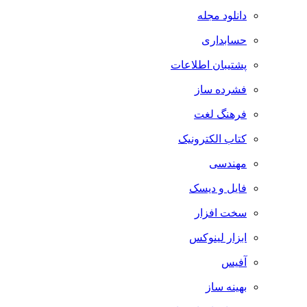
دانلود مجله
حسابداری
پشتیبان اطلاعات
فشرده ساز
فرهنگ لغت
کتاب الکترونیک
مهندسی
فایل و دیسک
سخت افزار
ابزار لینوکس
آفیس
بهینه ساز