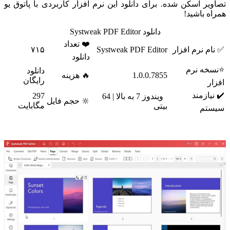
تصاویر اسکن شده. برای دانلود این نرم افزار کاربردی با پاتوق یو
همراه باشید!
دانلود Systweak PDF Editor
❤️ تعداد
✅ نام نرم افزار
Systweak PDF Editor
۷۱۵
دانلود
⭐نسخه نرم
دانلود
1.0.0.7855
🔥 هزینه
رایگان
افزار
✔️ نیازمند
297
ویندوز 7 به بالا | 64
🔆 حجم فایل
مگابایت
بیتی
سیستم