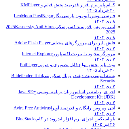
کا ام پلیر نرم افزار قدرتمند پخش فیلم و
KMPlayer
۲۰ خرداد ۱۴۰۵
فارسی نویس لیومون پارسی نگار
LeoMoon ParsiNegar
۸ دی ۱۴۰۴
آنتی ویروس قدرتمند کسپرسکی 2025
Kaspersky Anti Virus
2025
۸ دی ۱۴۰۴
فلش پلیر برای مرورگرهای مختلف
Adobe Flash Player
۷ دی ۱۴۰۴
مرورگر محبوب اینترنت اکسپلورر
Internet Explorer
۷ دی ۱۴۰۴
پوت پلیر پخش انواع فایل تصویری و صوتی
PotPlayer
۲۰ خرداد ۱۴۰۵
بسته امنیتی بیت دیفندر توتال سکوریتی
Bitdefender Total
Security
۷ دی ۱۴۰۴
اجرای برنامه بر اساس زبان برنامه نویسی ج
Java SE
Development Kit (JDK)
۷ دی ۱۴۰۴
آنتی ویروس رایگان و قدرتمند آویرا
Avira Free Antivirus
۷ دی ۱۴۰۴
بلو استکس اجرای نرم افزار اندروید در کام
BlueStacks
۲۶ تیر ۱۴۰۵