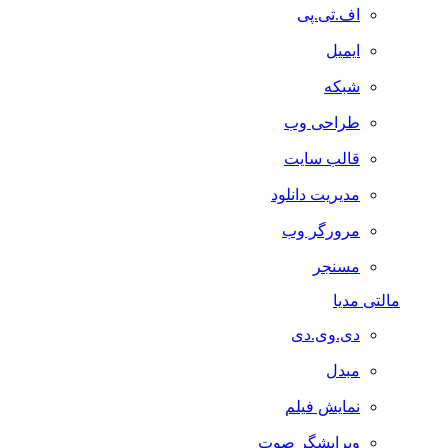
اف.تی.پی
ایمیل
شبکه
طراحی وب
قالب سایت
مدیریت دانلود
مرورگر وب
مسنجر
مالتی مدیا
دی.وی.دی
مبدل
نمایش فیلم
ویرایشگر صوت