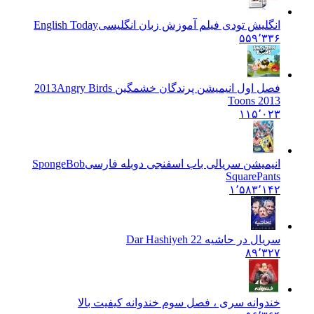
انگلیش تودی فیلم آموزش زبان انگليسی
English Today
۵۵۹٬۳۳۶
فصل اول انیمیشن پرندگان خشمگین 2013
Angry Birds
Toons 2013
۱۱۵٬۰۲۳
انیمیشن سریالی باب اسفنجی دوبله فارسی
SpongeBob
SquarePants
۱٬۵۸۳٬۱۴۲
سریال در حاشیه 2
2 Dar Hashiyeh
۸۹٬۳۲۷
خندوانه سری ، فصل سوم خندوانه کیفیت بالا