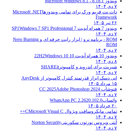
ویندوز 8.1
8.1 - Microsoft Windows 8.1
۷ دی ۱۴۰۴
دات نت فریم ورک برای تمامی ویندوزها
Microsoft .NET
Framework
۲۶ تیر ۱۴۰۵
ویندوز 7 همراه آپدیت 7 SP1
Windows 7 SP1 Professional
۷ دی ۱۴۰۴
ROM - برنامه نرو | ابزار رایت حرفه ای و
Nero Burning
ROM
۷ دی ۱۴۰۴
ویندوز 10 همراه آپدیت 10 22H2
Windows 10
۸ دی ۱۴۰۴
شیریت برای اندروید و کامپیوتر
SHAREit
۷ دی ۱۴۰۴
انی دسک ابزار قدرتمند کنترل کامپیوتر از
AnyDesk
۱۵ مرداد ۱۴۰۵
فتوشاپ CC 2025
Adobe Photoshop 2024
۷ دی ۱۴۰۴
واتساپ
WhatsApp PC 2.2620.102.0
۲۰ خرداد ۱۴۰۵
تمامی مایکروسافت ویژوال C
Microsoft Visual C++
۷ دی ۱۴۰۴
آنتی ویروس نورتون سکوریتی
Norton Security
۷ دی ۱۴۰۴