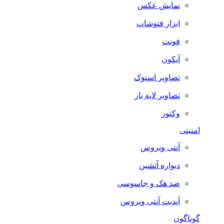
نمایش عکس
ابزار فتوشاپ
فونت
آیکون
تصاویر استوک
تصاویر لایه باز
وکتور
امنیتی
آنتی ویروس
دیواره آتشین
ضد هک و جاسوسی
آپدیت آنتی ویروس
گوناگون