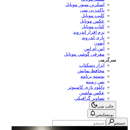
اسکرین سیور موبایل
پاکت پی سی
کلیپ موبایل
عکس موبایل
کتاب موبایل
نرم افزار اندروید
بازی اندروید
آیفون
اس ام اس
معرفی گوشی موبایل
سرگرمی
ابزار دسکتاپ
محافظ نمایش
پوسته برنامه
پس زمینه
دانلود بازی کامپیوتر
عکس ماشین
تصاویر گرافیکی
حالت شب
نوتیفیکیشن
جستجو