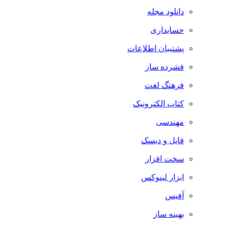
دانلود مجله
حسابداری
پشتیبان اطلاعات
فشرده ساز
فرهنگ لغت
کتاب الکترونیک
مهندسی
فایل و دیسک
سخت افزار
ابزار لینوکس
آفیس
بهینه ساز