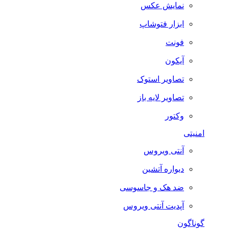
نمایش عکس
ابزار فتوشاپ
فونت
آیکون
تصاویر استوک
تصاویر لایه باز
وکتور
امنیتی
آنتی ویروس
دیواره آتشین
ضد هک و جاسوسی
آپدیت آنتی ویروس
گوناگون