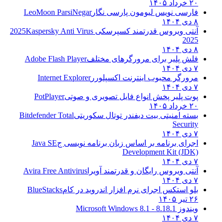
۲۰ خرداد ۱۴۰۵
فارسی نویس لیومون پارسی نگار
LeoMoon ParsiNegar
۸ دی ۱۴۰۴
آنتی ویروس قدرتمند کسپرسکی 2025
Kaspersky Anti Virus
2025
۸ دی ۱۴۰۴
فلش پلیر برای مرورگرهای مختلف
Adobe Flash Player
۷ دی ۱۴۰۴
مرورگر محبوب اینترنت اکسپلورر
Internet Explorer
۷ دی ۱۴۰۴
پوت پلیر پخش انواع فایل تصویری و صوتی
PotPlayer
۲۰ خرداد ۱۴۰۵
بسته امنیتی بیت دیفندر توتال سکوریتی
Bitdefender Total
Security
۷ دی ۱۴۰۴
اجرای برنامه بر اساس زبان برنامه نویسی ج
Java SE
Development Kit (JDK)
۷ دی ۱۴۰۴
آنتی ویروس رایگان و قدرتمند آویرا
Avira Free Antivirus
۷ دی ۱۴۰۴
بلو استکس اجرای نرم افزار اندروید در کام
BlueStacks
۲۶ تیر ۱۴۰۵
ویندوز 8.1
8.1 - Microsoft Windows 8.1
۷ دی ۱۴۰۴