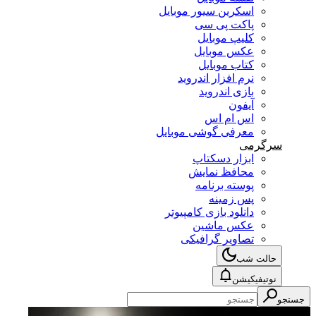
اسکرین سیور موبایل
پاکت پی سی
کلیپ موبایل
عکس موبایل
کتاب موبایل
نرم افزار اندروید
بازی اندروید
آیفون
اس ام اس
معرفی گوشی موبایل
سرگرمی
ابزار دسکتاپ
محافظ نمایش
پوسته برنامه
پس زمینه
دانلود بازی کامپیوتر
عکس ماشین
تصاویر گرافیکی
حالت شب
نوتیفیکیشن
جستجو