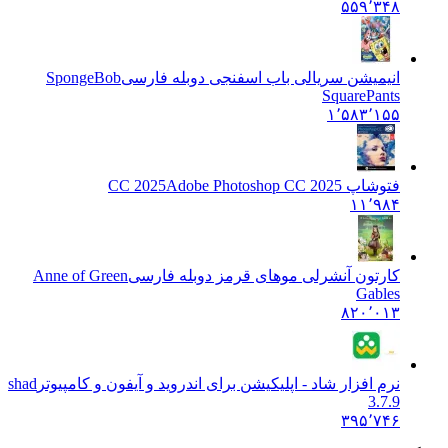
۵۵۹٬۳۴۸
انیمیشن سریالی باب اسفنجی دوبله فارسی
SpongeBob
SquarePants
۱٬۵۸۳٬۱۵۵
فتوشاپ CC 2025
Adobe Photoshop CC 2025
۱۱٬۹۸۴
کارتون آنشرلی موهای قرمز دوبله فارسی
Anne of Green
Gables
۸۲۰٬۰۱۳
نرم افزار شاد - اپلیکیشن برای اندروید و آیفون و کامپیوتر
shad
3.7.9
۳۹۵٬۷۴۶