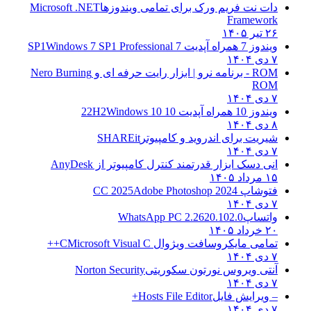
دات نت فریم ورک برای تمامی ویندوزها
Microsoft .NET
Framework
۲۶ تیر ۱۴۰۵
ویندوز 7 همراه آپدیت 7 SP1
Windows 7 SP1 Professional
۷ دی ۱۴۰۴
ROM - برنامه نرو | ابزار رایت حرفه ای و
Nero Burning
ROM
۷ دی ۱۴۰۴
ویندوز 10 همراه آپدیت 10 22H2
Windows 10
۸ دی ۱۴۰۴
شیریت برای اندروید و کامپیوتر
SHAREit
۷ دی ۱۴۰۴
انی دسک ابزار قدرتمند کنترل کامپیوتر از
AnyDesk
۱۵ مرداد ۱۴۰۵
فتوشاپ CC 2025
Adobe Photoshop 2024
۷ دی ۱۴۰۴
واتساپ
WhatsApp PC 2.2620.102.0
۲۰ خرداد ۱۴۰۵
تمامی مایکروسافت ویژوال C
Microsoft Visual C++
۷ دی ۱۴۰۴
آنتی ویروس نورتون سکوریتی
Norton Security
۷ دی ۱۴۰۴
– ویرایش فایل
Hosts File Editor+
۷ دی ۱۴۰۴