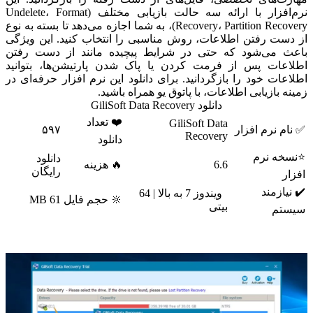
نرم‌افزار با ارائه سه حالت بازیابی مختلف (Undelete، Format
Recovery، Partition Recovery)، به شما اجازه می‌دهد تا بسته به نوع
از دست رفتن اطلاعات، روش مناسبی را انتخاب کنید. این ویژگی
باعث می‌شود که حتی در شرایط پیچیده مانند از دست رفتن
اطلاعات پس از فرمت کردن یا پاک شدن پارتیشن‌ها، بتوانید
اطلاعات خود را بازگردانید. برای دانلود این نرم افزار حرفه‌ای در
زمینه بازیابی اطلاعات، با پاتوق یو همراه باشید.
دانلود GiliSoft Data Recovery
❤️ تعداد
GiliSoft Data
✅ نام نرم افزار
۵۹۷
Recovery
دانلود
⭐نسخه نرم
دانلود
6.6
🔥 هزینه
رایگان
افزار
✔️ نیازمند
ویندوز 7 به بالا | 64
🔆 حجم فایل
61 MB
بیتی
سیستم