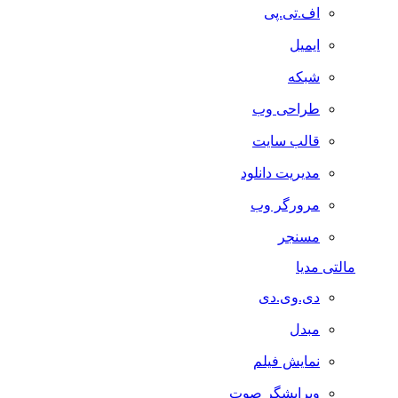
اف.تی.پی
ایمیل
شبکه
طراحی وب
قالب سایت
مدیریت دانلود
مرورگر وب
مسنجر
مالتی مدیا
دی.وی.دی
مبدل
نمایش فیلم
ویرایشگر صوت