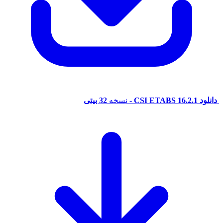
CSI ETAB
- نسخه
32 بیتی