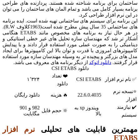
مان برای برنامه شناخته شده هستند. پردازنده های طراحی
مه بسیار کامل می باشد و تمام المان های ساختمان را می توان
ین نرم افزار طراحی کرد.
برنامه برای سیستم های ساختمانی تهیه شده است. ایده برنامه
های ساختمانی 35 سال پیش مطرح شده است(1963کلاوف R.W).
در هر حال نیاز به برنامه های مخصوص مانند ETABS هنگامی
ر تر شد که مهندسان سازه تحلیل های غیر خطی استاتیکی و
میکی را به صورت عملی مورد استفاده قرار دادند و با پیدایش
یوترهای امروزی با قدرت و توان بالا این کامپیوترها برای ایجاد
های بزرگتر و پیچیده تر به وسیله مهندسان سازه مورد استفاده
 گرفتند.
دانلود اتوکد
از دیگر برنامه های معروف می باشد.
دانلود CSI ETABS
❤️ تعداد
م نرم افزار
CSI ETABS
۱٬۳۲۴
دانلود
خه نرم
22.6.0.4035
🔥 هزینه
دانلود رایگان
ر
یازمند
ویندوز xp به
982 و 901
🔆 حجم فایل
بالا
مگابایت
تم
ترین قابلیت های تحلیلی
نرم افزار
ETA