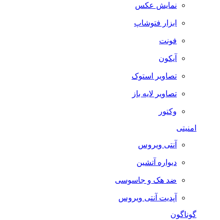
نمایش عکس
ابزار فتوشاپ
فونت
آیکون
تصاویر استوک
تصاویر لایه باز
وکتور
امنیتی
آنتی ویروس
دیواره آتشین
ضد هک و جاسوسی
آپدیت آنتی ویروس
گوناگون