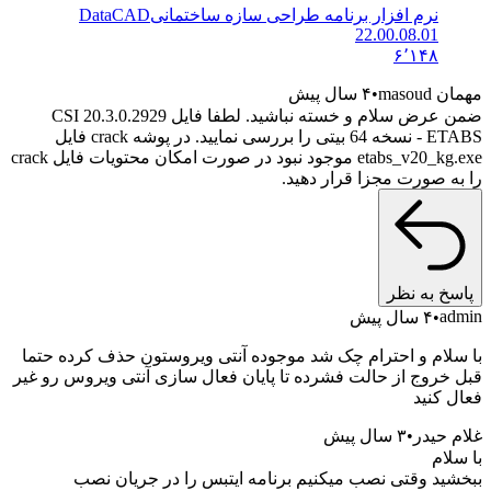
نرم افزار برنامه طراحی سازه ساختمانی
DataCAD
22.00.08.01
۶٬۱۴۸
maso
۴ سال پیش
ضمن عرض سلام و خسته نباشید. لطفا فایل 20.3.0.2929 CSI
ETABS - نسخه 64 بیتی را بررسی نمایید. در پوشه crack فایل
etabs_v20_kg.exe موجود نبود در صورت امکان محتویات فایل crack
ه صورت مجزا قرار دهید.
خ به نظر
a
۴ سال پیش
لام و احترام چک شد موجوده آنتی ویروستون حذف کرده حتما
خروج از حالت فشرده تا پایان فعال سازی آنتی ویروس رو غیر
 کنید
 حیدر
۳ سال پیش
ام
ید وقتی نصب میکنیم برنامه ایتبس را در جریان نصب