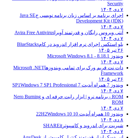
Security
۷ دی ۱۴۰۴
اجرای برنامه بر اساس زبان برنامه نویسی ج
Java SE
Development Kit (JDK)
۷ دی ۱۴۰۴
آنتی ویروس رایگان و قدرتمند آویرا
Avira Free Antivirus
۷ دی ۱۴۰۴
بلو استکس اجرای نرم افزار اندروید در کام
BlueStacks
۲۶ تیر ۱۴۰۵
ویندوز 8.1
8.1 - Microsoft Windows 8.1
۷ دی ۱۴۰۴
دات نت فریم ورک برای تمامی ویندوزها
Microsoft .NET
Framework
۲۶ تیر ۱۴۰۵
ویندوز 7 همراه آپدیت 7 SP1
Windows 7 SP1 Professional
۷ دی ۱۴۰۴
ROM - برنامه نرو | ابزار رایت حرفه ای و
Nero Burning
ROM
۷ دی ۱۴۰۴
ویندوز 10 همراه آپدیت 10 22H2
Windows 10
۸ دی ۱۴۰۴
شیریت برای اندروید و کامپیوتر
SHAREit
۷ دی ۱۴۰۴
انی دسک ابزار قدرتمند کنترل کامپیوتر از
AnyDesk