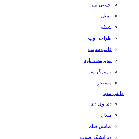
اف.تی.پی
ایمیل
شبکه
طراحی وب
قالب سایت
مدیریت دانلود
مرورگر وب
مسنجر
مالتی مدیا
دی.وی.دی
مبدل
نمایش فیلم
ویرایشگر صوت