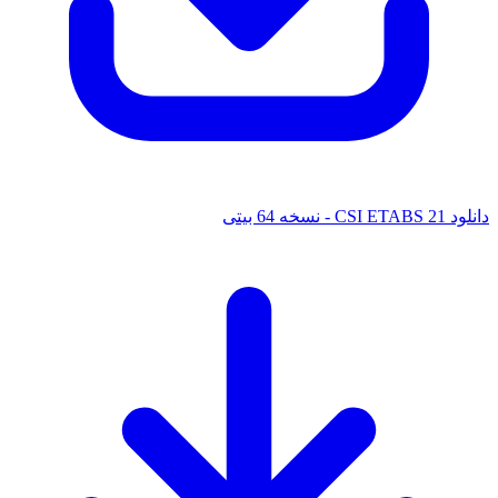
خه 64 بیتی