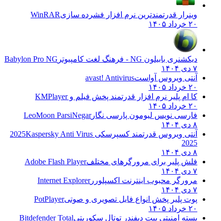
وینرار قدرتمندترین نرم افزار فشرده سازی
WinRAR
۲۰ خرداد ۱۴۰۵
دیکشنری بابیلون NG - فرهنگ لغت کامپیوتر
Babylon Pro NG
۷ دی ۱۴۰۴
آنتی ویروس آواست
avast! Antivirus
۲۰ خرداد ۱۴۰۵
کا ام پلیر نرم افزار قدرتمند پخش فیلم و
KMPlayer
۲۰ خرداد ۱۴۰۵
فارسی نویس لیومون پارسی نگار
LeoMoon ParsiNegar
۸ دی ۱۴۰۴
آنتی ویروس قدرتمند کسپرسکی 2025
Kaspersky Anti Virus
2025
۸ دی ۱۴۰۴
فلش پلیر برای مرورگرهای مختلف
Adobe Flash Player
۷ دی ۱۴۰۴
مرورگر محبوب اینترنت اکسپلورر
Internet Explorer
۷ دی ۱۴۰۴
پوت پلیر پخش انواع فایل تصویری و صوتی
PotPlayer
۲۰ خرداد ۱۴۰۵
بسته امنیتی بیت دیفندر توتال سکوریتی
Bitdefender Total