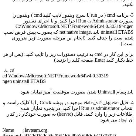
.
3- برنامه cmd ( در run یا سرچ ویندوز تایپ کنید cmd ) ویندوز را
بصورت Run as Adminstrator اجرا کنید. و با اجرای دستور
C:\Windows\Microsoft.NET\Framework64\v4.0.30319>
uninstall ETABS باید .net native image که بصورت پیش فرض نصب
است را حذف کنید. (انجام این مرحله بصورت زیر ضروری
)
برای این کار در cmd به ترتیب دستورات زیر را تایپ کنید: (پس از هر
د Enter صفحه کلید را بزنید.)
cd ../..
cd Windows\Microsoft.NET\Framework64\v4.0.30319
ngen uninstall ETABS
 بصورت موفقیت آمیز نمایان شود.
4- فایل etabs_v21_kg.exe موجود در پوشه Crack را با کلیک راست و
انتخاب Run as adminstrator اجرا کنید. در پنجره نمایان شده
اطلاعات زیر را وارد کنید. فایل (lservrc) به صورت خودکار در کنار
یجاد می شود.
Name : lavteam.org
Password : 91CF02CE-F629FDFF-9955E9FE-6C230F0D