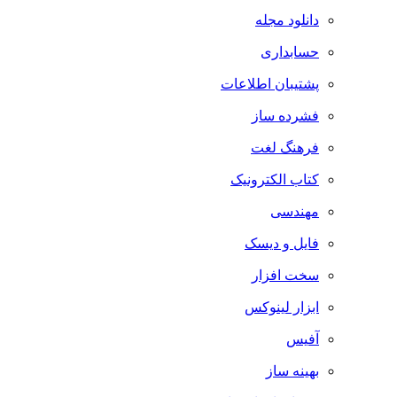
دانلود مجله
حسابداری
پشتیبان اطلاعات
فشرده ساز
فرهنگ لغت
کتاب الکترونیک
مهندسی
فایل و دیسک
سخت افزار
ابزار لینوکس
آفیس
بهینه ساز