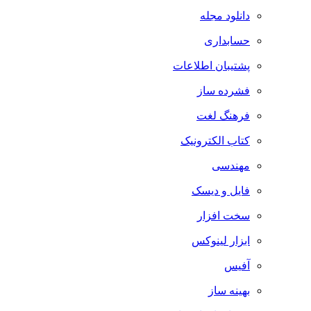
دانلود مجله
حسابداری
پشتیبان اطلاعات
فشرده ساز
فرهنگ لغت
کتاب الکترونیک
مهندسی
فایل و دیسک
سخت افزار
ابزار لینوکس
آفیس
بهینه ساز