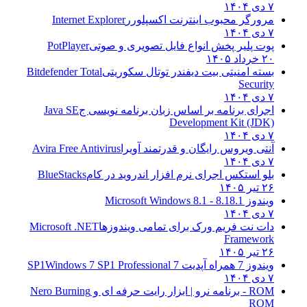
۷ دی ۱۴۰۴
مرورگر محبوب اینترنت اکسپلورر
Internet Explorer
۷ دی ۱۴۰۴
پوت پلیر پخش انواع فایل تصویری و صوتی
PotPlayer
۲۰ خرداد ۱۴۰۵
بسته امنیتی بیت دیفندر توتال سکوریتی
Bitdefender Total
Security
۷ دی ۱۴۰۴
اجرای برنامه بر اساس زبان برنامه نویسی ج
Java SE
Development Kit (JDK)
۷ دی ۱۴۰۴
آنتی ویروس رایگان و قدرتمند آویرا
Avira Free Antivirus
۷ دی ۱۴۰۴
بلو استکس اجرای نرم افزار اندروید در کام
BlueStacks
۲۶ تیر ۱۴۰۵
ویندوز 8.1
8.1 - Microsoft Windows 8.1
۷ دی ۱۴۰۴
دات نت فریم ورک برای تمامی ویندوزها
Microsoft .NET
Framework
۲۶ تیر ۱۴۰۵
ویندوز 7 همراه آپدیت 7 SP1
Windows 7 SP1 Professional
۷ دی ۱۴۰۴
ROM - برنامه نرو | ابزار رایت حرفه ای و
Nero Burning
ROM