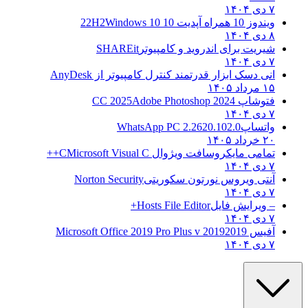
۷ دی ۱۴۰۴
ویندوز 10 همراه آپدیت 10 22H2
Windows 10
۸ دی ۱۴۰۴
شیریت برای اندروید و کامپیوتر
SHAREit
۷ دی ۱۴۰۴
انی دسک ابزار قدرتمند کنترل کامپیوتر از
AnyDesk
۱۵ مرداد ۱۴۰۵
فتوشاپ CC 2025
Adobe Photoshop 2024
۷ دی ۱۴۰۴
واتساپ
WhatsApp PC 2.2620.102.0
۲۰ خرداد ۱۴۰۵
تمامی مایکروسافت ویژوال C
Microsoft Visual C++
۷ دی ۱۴۰۴
آنتی ویروس نورتون سکوریتی
Norton Security
۷ دی ۱۴۰۴
– ویرایش فایل
Hosts File Editor+
۷ دی ۱۴۰۴
آفیس 2019
2019 Microsoft Office 2019 Pro Plus v
۷ دی ۱۴۰۴