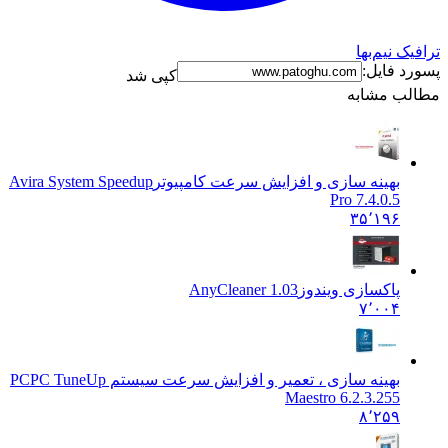
ک نیم‌بها
د فایل:
کپی شد
ب مشابه
بهینه سازی و افزایش سرعت کامپیوتر
Avira System Speedup
Pro 7.4.0.5
۳۵٬۱۹۶
پاکسازی ویندوز
AnyCleaner 1.03
۷٬۰۰۴
بهینه سازی ، تعمیر و افزایش سرعت سیستم PC
PC TuneUp
Maestro 6.2.3.255
۸٬۲۵۹