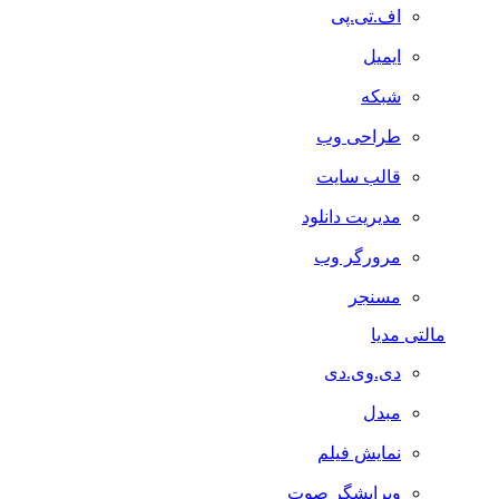
اف.تی.پی
ایمیل
شبکه
طراحی وب
قالب سایت
مدیریت دانلود
مرورگر وب
مسنجر
مالتی مدیا
دی.وی.دی
مبدل
نمایش فیلم
ویرایشگر صوت