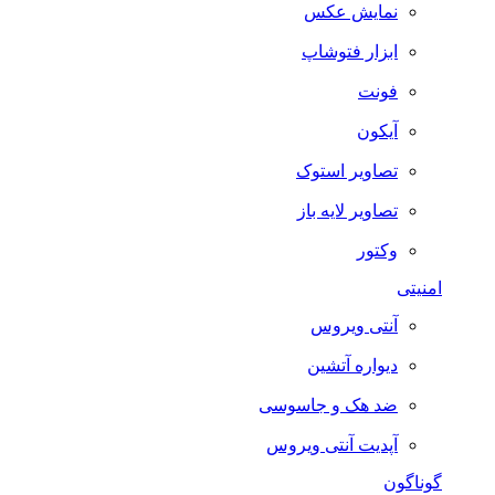
نمایش عکس
ابزار فتوشاپ
فونت
آیکون
تصاویر استوک
تصاویر لایه باز
وکتور
امنیتی
آنتی ویروس
دیواره آتشین
ضد هک و جاسوسی
آپدیت آنتی ویروس
گوناگون