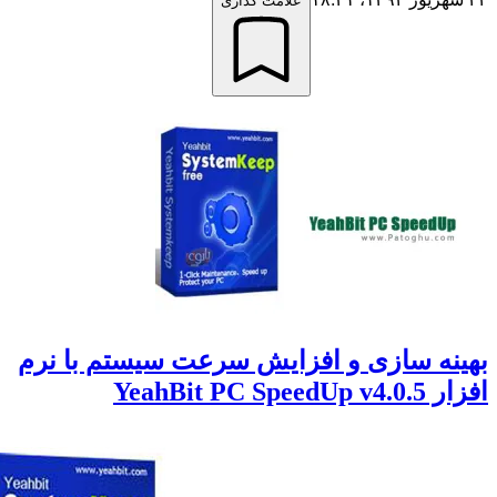
علامت گذاری
نه سازی و افزایش سرعت سیستم با نرم
YeahBit PC Speed