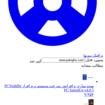
ک نیم‌بها
د فایل:
کپی شد
ب مشابه
بهینه سازی و افزایش سرعت سیستم نرم افزار PC
YeahBit
PC SpeedUp v4.0.5
۹٬۳۵۴