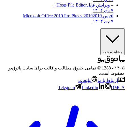
– ویرایش فایل
Hosts File Editor+
۷ دی ۱۴۰۴
آفیس 2019
2019 Microsoft Office 2019 Pro Plus v
۷ دی ۱۴۰۴
هده همه
۱
- 1388 © تمامی حقوق مطالب و قالب برای سایت پاتوق‌یو
وظ است.
رتباط با ما
تبلیغات
Telegram
LinkedIn
D