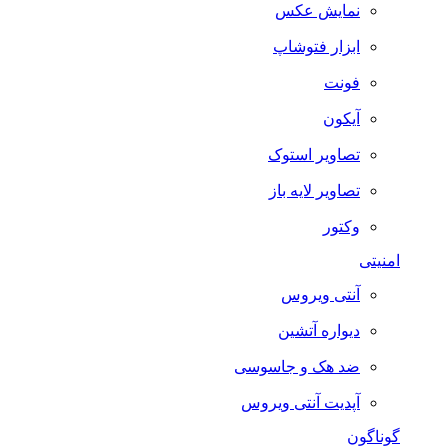
نمایش عکس
ابزار فتوشاپ
فونت
آیکون
تصاویر استوک
تصاویر لایه باز
وکتور
امنیتی
آنتی ویروس
دیواره آتشین
ضد هک و جاسوسی
آپدیت آنتی ویروس
گوناگون