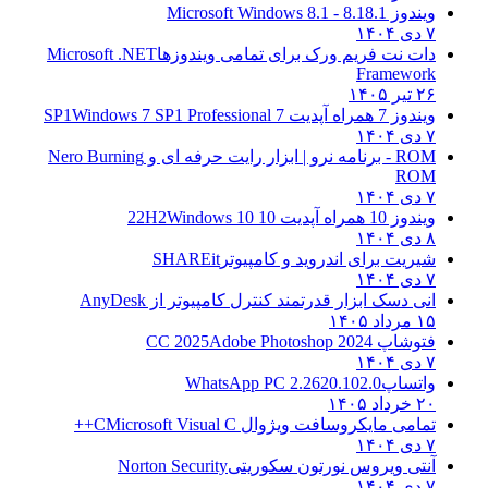
ویندوز 8.1
8.1 - Microsoft Windows 8.1
۷ دی ۱۴۰۴
دات نت فریم ورک برای تمامی ویندوزها
Microsoft .NET
Framework
۲۶ تیر ۱۴۰۵
ویندوز 7 همراه آپدیت 7 SP1
Windows 7 SP1 Professional
۷ دی ۱۴۰۴
ROM - برنامه نرو | ابزار رایت حرفه ای و
Nero Burning
ROM
۷ دی ۱۴۰۴
ویندوز 10 همراه آپدیت 10 22H2
Windows 10
۸ دی ۱۴۰۴
شیریت برای اندروید و کامپیوتر
SHAREit
۷ دی ۱۴۰۴
انی دسک ابزار قدرتمند کنترل کامپیوتر از
AnyDesk
۱۵ مرداد ۱۴۰۵
فتوشاپ CC 2025
Adobe Photoshop 2024
۷ دی ۱۴۰۴
واتساپ
WhatsApp PC 2.2620.102.0
۲۰ خرداد ۱۴۰۵
تمامی مایکروسافت ویژوال C
Microsoft Visual C++
۷ دی ۱۴۰۴
آنتی ویروس نورتون سکوریتی
Norton Security
۷ دی ۱۴۰۴