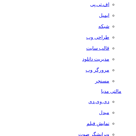
اف.تی.پی
ایمیل
شبکه
طراحی وب
قالب سایت
مدیریت دانلود
مرورگر وب
مسنجر
مالتی مدیا
دی.وی.دی
مبدل
نمایش فیلم
ویرایشگر صوت