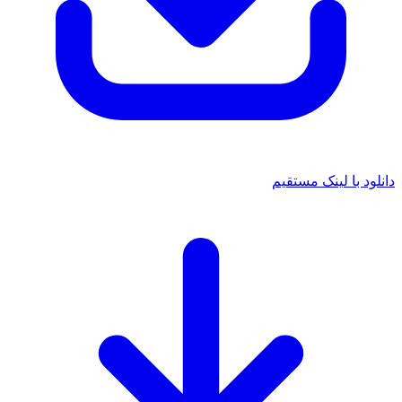
د با لینک مستقیم