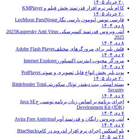
۲۰ خرداد ۱۴۰۵
کا ام پلیر نرم افزار قدرتمند پخش فیلم و
KMPlayer
۲۰ خرداد ۱۴۰۵
فارسی نویس لیومون پارسی نگار
LeoMoon ParsiNegar
۸ دی ۱۴۰۴
آنتی ویروس قدرتمند کسپرسکی 2025
Kaspersky Anti Virus
2025
۸ دی ۱۴۰۴
فلش پلیر برای مرورگرهای مختلف
Adobe Flash Player
۷ دی ۱۴۰۴
مرورگر محبوب اینترنت اکسپلورر
Internet Explorer
۷ دی ۱۴۰۴
پوت پلیر پخش انواع فایل تصویری و صوتی
PotPlayer
۲۰ خرداد ۱۴۰۵
بسته امنیتی بیت دیفندر توتال سکوریتی
Bitdefender Total
Security
۷ دی ۱۴۰۴
اجرای برنامه بر اساس زبان برنامه نویسی ج
Java SE
Development Kit (JDK)
۷ دی ۱۴۰۴
آنتی ویروس رایگان و قدرتمند آویرا
Avira Free Antivirus
۷ دی ۱۴۰۴
بلو استکس اجرای نرم افزار اندروید در کام
BlueStacks
۲۶ تیر ۱۴۰۵