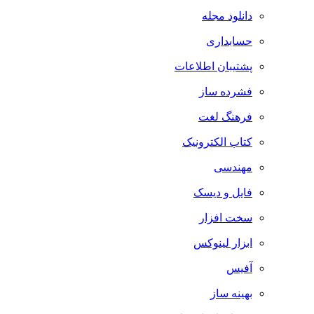
دانلود مجله
حسابداری
پشتیبان اطلاعات
فشرده ساز
فرهنگ لغت
کتاب الکترونیک
مهندسی
فایل و دیسک
سخت افزار
ابزار لینوکس
آفیس
بهینه ساز