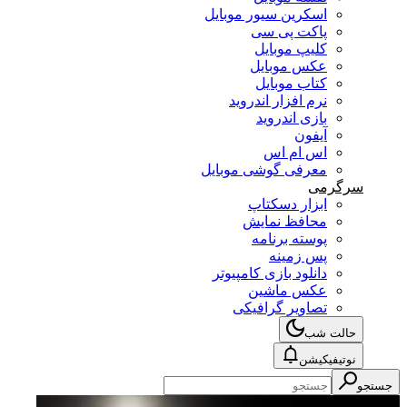
اسکرین سیور موبایل
پاکت پی سی
کلیپ موبایل
عکس موبایل
کتاب موبایل
نرم افزار اندروید
بازی اندروید
آیفون
اس ام اس
معرفی گوشی موبایل
سرگرمی
ابزار دسکتاپ
محافظ نمایش
پوسته برنامه
پس زمینه
دانلود بازی کامپیوتر
عکس ماشین
تصاویر گرافیکی
حالت شب
نوتیفیکیشن
جستجو