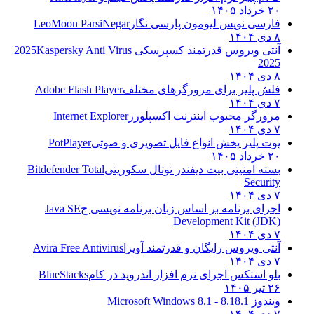
۲۰ خرداد ۱۴۰۵
فارسی نویس لیومون پارسی نگار
LeoMoon ParsiNegar
۸ دی ۱۴۰۴
آنتی ویروس قدرتمند کسپرسکی 2025
Kaspersky Anti Virus
2025
۸ دی ۱۴۰۴
فلش پلیر برای مرورگرهای مختلف
Adobe Flash Player
۷ دی ۱۴۰۴
مرورگر محبوب اینترنت اکسپلورر
Internet Explorer
۷ دی ۱۴۰۴
پوت پلیر پخش انواع فایل تصویری و صوتی
PotPlayer
۲۰ خرداد ۱۴۰۵
بسته امنیتی بیت دیفندر توتال سکوریتی
Bitdefender Total
Security
۷ دی ۱۴۰۴
اجرای برنامه بر اساس زبان برنامه نویسی ج
Java SE
Development Kit (JDK)
۷ دی ۱۴۰۴
آنتی ویروس رایگان و قدرتمند آویرا
Avira Free Antivirus
۷ دی ۱۴۰۴
بلو استکس اجرای نرم افزار اندروید در کام
BlueStacks
۲۶ تیر ۱۴۰۵
ویندوز 8.1
8.1 - Microsoft Windows 8.1