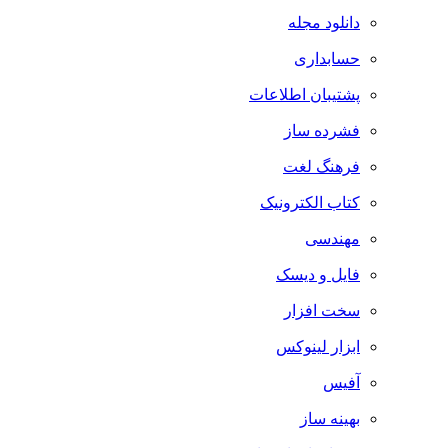
دانلود مجله
حسابداری
پشتیبان اطلاعات
فشرده ساز
فرهنگ لغت
کتاب الکترونیک
مهندسی
فایل و دیسک
سخت افزار
ابزار لینوکس
آفیس
بهینه ساز