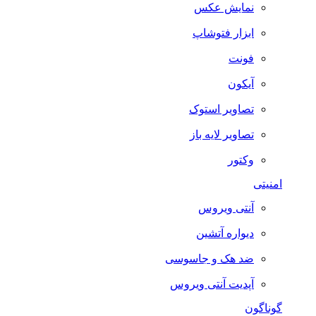
نمایش عکس
ابزار فتوشاپ
فونت
آیکون
تصاویر استوک
تصاویر لایه باز
وکتور
امنیتی
آنتی ویروس
دیواره آتشین
ضد هک و جاسوسی
آپدیت آنتی ویروس
گوناگون