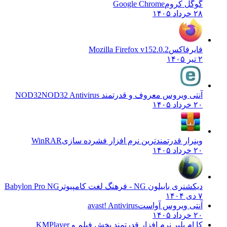
گوگل کروم
Google Chrome
۲۸ خرداد ۱۴۰۵
فایرفاکس
Mozilla Firefox v152.0.2
۲ تیر ۱۴۰۵
آنتی ویروس معروف و قدرتمند NOD32
NOD32 Antivirus
۲۰ خرداد ۱۴۰۵
وینرار قدرتمندترین نرم افزار فشرده سازی
WinRAR
۲۰ خرداد ۱۴۰۵
دیکشنری بابیلون NG - فرهنگ لغت کامپیوتر
Babylon Pro NG
۷ دی ۱۴۰۴
آنتی ویروس آواست
avast! Antivirus
۲۰ خرداد ۱۴۰۵
کا ام پلیر نرم افزار قدرتمند پخش فیلم و
KMPlayer