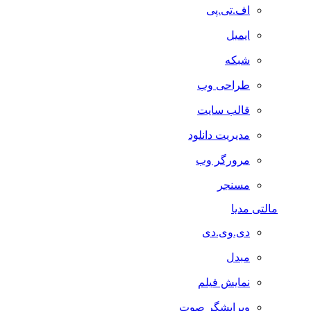
اف.تی.پی
ایمیل
شبکه
طراحی وب
قالب سایت
مدیریت دانلود
مرورگر وب
مسنجر
مالتی مدیا
دی.وی.دی
مبدل
نمایش فیلم
ویرایشگر صوت