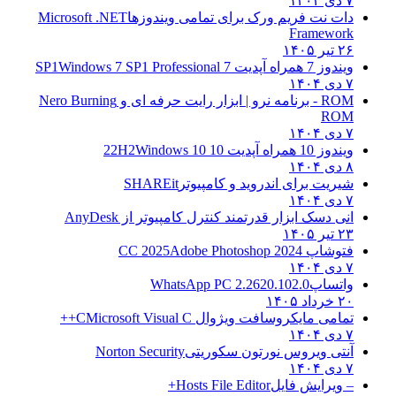
۷ دی ۱۴۰۴
دات نت فریم ورک برای تمامی ویندوزها
Microsoft .NET
Framework
۲۶ تیر ۱۴۰۵
ویندوز 7 همراه آپدیت 7 SP1
Windows 7 SP1 Professional
۷ دی ۱۴۰۴
ROM - برنامه نرو | ابزار رایت حرفه ای و
Nero Burning
ROM
۷ دی ۱۴۰۴
ویندوز 10 همراه آپدیت 10 22H2
Windows 10
۸ دی ۱۴۰۴
شیریت برای اندروید و کامپیوتر
SHAREit
۷ دی ۱۴۰۴
انی دسک ابزار قدرتمند کنترل کامپیوتر از
AnyDesk
۲۳ تیر ۱۴۰۵
فتوشاپ CC 2025
Adobe Photoshop 2024
۷ دی ۱۴۰۴
واتساپ
WhatsApp PC 2.2620.102.0
۲۰ خرداد ۱۴۰۵
تمامی مایکروسافت ویژوال C
Microsoft Visual C++
۷ دی ۱۴۰۴
آنتی ویروس نورتون سکوریتی
Norton Security
۷ دی ۱۴۰۴
– ویرایش فایل
Hosts File Editor+