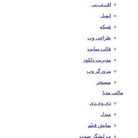
اف.تی.پی
ایمیل
شبکه
طراحی وب
قالب سایت
مدیریت دانلود
مرورگر وب
مسنجر
مالتی مدیا
دی.وی.دی
مبدل
نمایش فیلم
ویرایشگر صوت