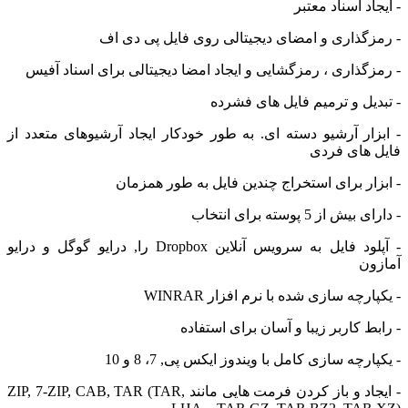
د اسناد معتبر
گذاری و امضای دیجیتالی روی فایل پی دی اف
گذاری ، رمزگشایی و ایجاد امضا دیجیتالی برای اسناد آفیس
یل و ترمیم فایل های فشرده
ار آرشیو دسته ای. به طور خودکار ایجاد آرشیوهای متعدد از
های فردی
ار برای استخراج چندین فایل به طور همزمان
از 5 پوسته برای انتخاب
- آپلود فایل به سرویس آنلاین Dropbox را, درایو گوگل و درایو
ون
رچه سازی شده با نرم افزار WINRAR
ط کاربر زیبا و آسان برای استفاده
رچه سازی کامل با ویندوز ایکس پی, 7، 8 و 10
- ایجاد و باز کردن فرمت هایی مانند ZIP, 7-ZIP, CAB, TAR (TAR,