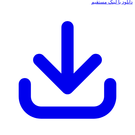
د با لینک مستقیم