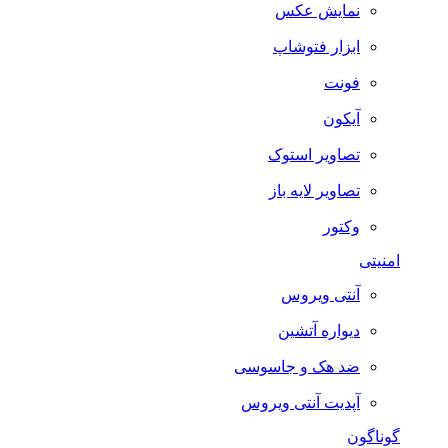
نمایش عکس
ابزار فتوشاپ
فونت
آیکون
تصاویر استوک
تصاویر لایه باز
وکتور
امنیتی
آنتی ویروس
دیواره آتشین
ضد هک و جاسوسی
آپدیت آنتی ویروس
گوناگون