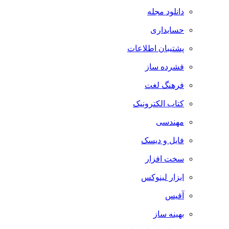
دانلود مجله
حسابداری
پشتیبان اطلاعات
فشرده ساز
فرهنگ لغت
کتاب الکترونیک
مهندسی
فایل و دیسک
سخت افزار
ابزار لینوکس
آفیس
بهینه ساز