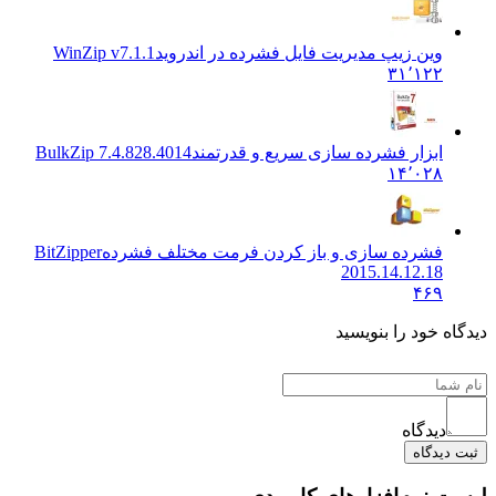
وین زیپ مدیریت فایل فشرده در اندروید
WinZip v7.1.1
۳۱٬۱۲۲
ابزار فشرده سازی سریع و قدرتمند
BulkZip 7.4.828.4014
۱۴٬۰۲۸
فشرده سازی و باز کردن فرمت مختلف فشرده
BitZipper
2015.14.12.18
۴۶۹
ه خود را بنویسید
دیدگاه
یدگاه