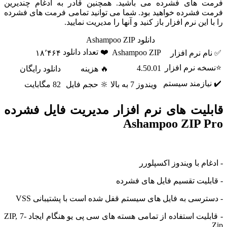
 های فشرده می باشید. همچنین قادر به ادغام چندیرین
فشرده خواهید بود. شما می توانید تمامی فرمت های فشرده
این نرم افزار باز کنید و آنها را مدیریت نمایید.
دانلود Ashampoo ZIP
❤️ تعداد دانلود
Ashampoo ZIP
 نرم افزار
۱۸٬۴۶۴
ه نرم افزار
4.50.01
🔥 هزینه
دانلود رایگان
ازمند سیستم
ویندوز 7 به بالا
🔆 حجم فایل
82 مگابایت
لیت های نرم افزار مدیریت فایل فشرده
Ashampoo ZIP 
م با ویندوز اکسپلورر
لیت تقسیم فایل های فشرده
رسی به فایل های سیستم قفل شده است با پشتیبانی VSS
- قابلیت استفاده از تمامی هسته های سی پی یو هنگام ایجاد ZIP, 7-