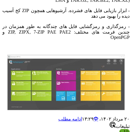
TAR.GZ, TAR.BZ2, T) و LHA
- ابزار بازیابی فایل های فشرده. آرشیوهایی همچون ZIP کخ آسیب
را بهبود می دهد
گذاری و رمزگشایی فایل های چندگانه به طور همزمان در
چندین فرمت های مختلف: ZIP, ZIPX, 7-ZIP PAE PAE2 و
Ope
ادامه مطلب
ات