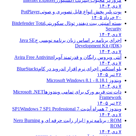
مرورگر محبوب اینترنت اکسپلورر
Internet Explorer
۷ دی ۱۴۰۴
پوت پلیر پخش انواع فایل تصویری و صوتی
PotPlayer
۲۰ خرداد ۱۴۰۵
بسته امنیتی بیت دیفندر توتال سکوریتی
Bitdefender Total
Security
۷ دی ۱۴۰۴
اجرای برنامه بر اساس زبان برنامه نویسی ج
Java SE
Development Kit (JDK)
۷ دی ۱۴۰۴
آنتی ویروس رایگان و قدرتمند آویرا
Avira Free Antivirus
۷ دی ۱۴۰۴
بلو استکس اجرای نرم افزار اندروید در کام
BlueStacks
۲۶ تیر ۱۴۰۵
ویندوز 8.1
8.1 - Microsoft Windows 8.1
۷ دی ۱۴۰۴
دات نت فریم ورک برای تمامی ویندوزها
Microsoft .NET
Framework
۲۶ تیر ۱۴۰۵
ویندوز 7 همراه آپدیت 7 SP1
Windows 7 SP1 Professional
۷ دی ۱۴۰۴
ROM - برنامه نرو | ابزار رایت حرفه ای و
Nero Burning
ROM
۷ دی ۱۴۰۴