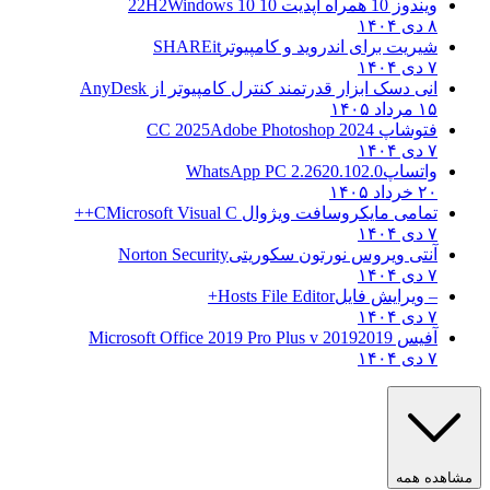
ویندوز 10 همراه آپدیت 10 22H2
Windows 10
۸ دی ۱۴۰۴
شیریت برای اندروید و کامپیوتر
SHAREit
۷ دی ۱۴۰۴
انی دسک ابزار قدرتمند کنترل کامپیوتر از
AnyDesk
۱۵ مرداد ۱۴۰۵
فتوشاپ CC 2025
Adobe Photoshop 2024
۷ دی ۱۴۰۴
واتساپ
WhatsApp PC 2.2620.102.0
۲۰ خرداد ۱۴۰۵
تمامی مایکروسافت ویژوال C
Microsoft Visual C++
۷ دی ۱۴۰۴
آنتی ویروس نورتون سکوریتی
Norton Security
۷ دی ۱۴۰۴
– ویرایش فایل
Hosts File Editor+
۷ دی ۱۴۰۴
آفیس 2019
2019 Microsoft Office 2019 Pro Plus v
۷ دی ۱۴۰۴
ده همه