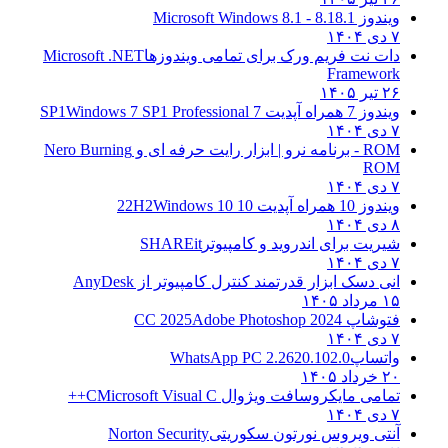
ویندوز 8.1
8.1 - Microsoft Windows 8.1
۷ دی ۱۴۰۴
دات نت فریم ورک برای تمامی ویندوزها
Microsoft .NET
Framework
۲۶ تیر ۱۴۰۵
ویندوز 7 همراه آپدیت 7 SP1
Windows 7 SP1 Professional
۷ دی ۱۴۰۴
ROM - برنامه نرو | ابزار رایت حرفه ای و
Nero Burning
ROM
۷ دی ۱۴۰۴
ویندوز 10 همراه آپدیت 10 22H2
Windows 10
۸ دی ۱۴۰۴
شیریت برای اندروید و کامپیوتر
SHAREit
۷ دی ۱۴۰۴
انی دسک ابزار قدرتمند کنترل کامپیوتر از
AnyDesk
۱۵ مرداد ۱۴۰۵
فتوشاپ CC 2025
Adobe Photoshop 2024
۷ دی ۱۴۰۴
واتساپ
WhatsApp PC 2.2620.102.0
۲۰ خرداد ۱۴۰۵
تمامی مایکروسافت ویژوال C
Microsoft Visual C++
۷ دی ۱۴۰۴
آنتی ویروس نورتون سکوریتی
Norton Security