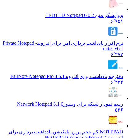
ویرایشگر متن TED
TED Notepad 6.0.2
۶٬۷۵۱
نرم افزار یادداشت برداری امن برای اندروید
Private Notepad -
notes v6.1
۶٬۳۷۲
دفترچه یادداشت برای اندروید
FairNote Notepad Pro 4.6.1
۶٬۳۲۴
رسم نمودار شبکه برای ویندوز
Network Notepad 6.1.6
۵۳۶
NOTEPAD کم حجم ترین اپلیکیشن یادداشت برداری برای
اندروید
NOTEPAD Simple AdFree 3.7.2