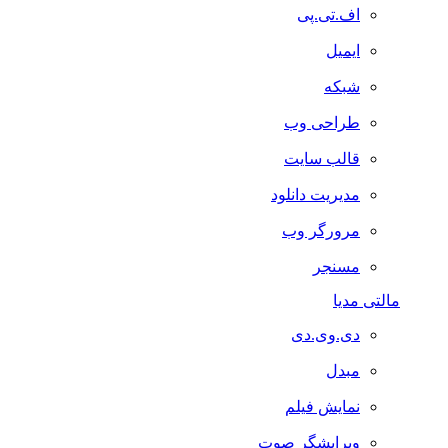
اف.تی.پی
ایمیل
شبکه
طراحی وب
قالب سایت
مدیریت دانلود
مرورگر وب
مسنجر
مالتی مدیا
دی.وی.دی
مبدل
نمایش فیلم
ویرایشگر صوت