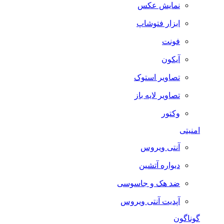
نمایش عکس
ابزار فتوشاپ
فونت
آیکون
تصاویر استوک
تصاویر لایه باز
وکتور
امنیتی
آنتی ویروس
دیواره آتشین
ضد هک و جاسوسی
آپدیت آنتی ویروس
گوناگون