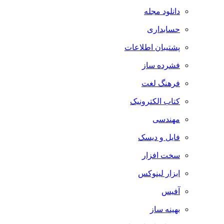
دانلود مجله
حسابداری
پشتیبان اطلاعات
فشرده ساز
فرهنگ لغت
کتاب الکترونیک
مهندسی
فایل و دیسک
سخت افزار
ابزار لینوکس
آفیس
بهینه ساز