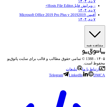
۷ دی ۱۴۰۴
– ویرایش فایل
Hosts File Editor+
۷ دی ۱۴۰۴
آفیس 2019
2019 Microsoft Office 2019 Pro Plus v
۷ دی ۱۴۰۴
اهده همه
۱
- 1388 © تمامی حقوق مطالب و قالب برای سایت پاتوق‌یو
وظ است.
ارتباط با ما
تبلیغات
Telegram
LinkedIn
DM