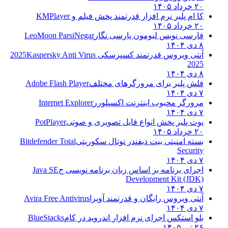
۲۰ خرداد ۱۴۰۵
کا ام پلیر نرم افزار قدرتمند پخش فیلم و
KMPlayer
۲۰ خرداد ۱۴۰۵
فارسی نویس لیومون پارسی نگار
LeoMoon ParsiNegar
۸ دی ۱۴۰۴
آنتی ویروس قدرتمند کسپرسکی 2025
Kaspersky Anti Virus
2025
۸ دی ۱۴۰۴
فلش پلیر برای مرورگرهای مختلف
Adobe Flash Player
۷ دی ۱۴۰۴
مرورگر محبوب اینترنت اکسپلورر
Internet Explorer
۷ دی ۱۴۰۴
پوت پلیر پخش انواع فایل تصویری و صوتی
PotPlayer
۲۰ خرداد ۱۴۰۵
بسته امنیتی بیت دیفندر توتال سکوریتی
Bitdefender Total
Security
۷ دی ۱۴۰۴
اجرای برنامه بر اساس زبان برنامه نویسی ج
Java SE
Development Kit (JDK)
۷ دی ۱۴۰۴
آنتی ویروس رایگان و قدرتمند آویرا
Avira Free Antivirus
۷ دی ۱۴۰۴
بلو استکس اجرای نرم افزار اندروید در کام
BlueStacks
۲۶ تیر ۱۴۰۵