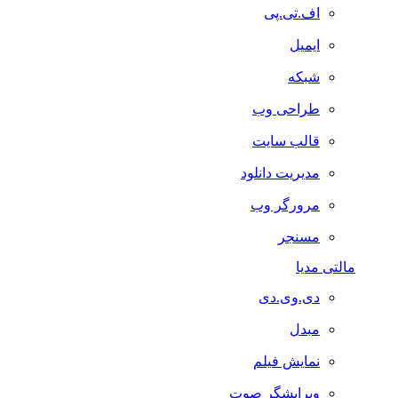
اف.تی.پی
ایمیل
شبکه
طراحی وب
قالب سایت
مدیریت دانلود
مرورگر وب
مسنجر
مالتی مدیا
دی.وی.دی
مبدل
نمایش فیلم
ویرایشگر صوت