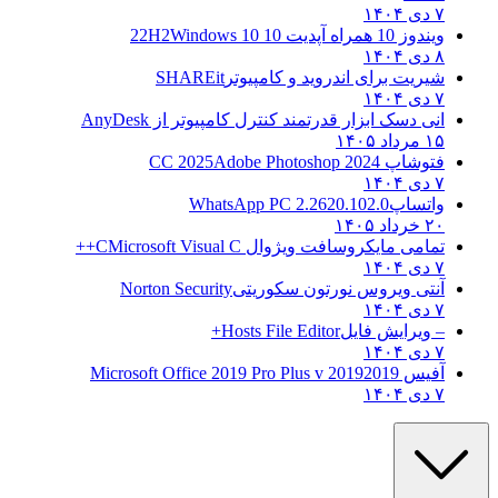
۷ دی ۱۴۰۴
ویندوز 10 همراه آپدیت 10 22H2
Windows 10
۸ دی ۱۴۰۴
شیریت برای اندروید و کامپیوتر
SHAREit
۷ دی ۱۴۰۴
انی دسک ابزار قدرتمند کنترل کامپیوتر از
AnyDesk
۱۵ مرداد ۱۴۰۵
فتوشاپ CC 2025
Adobe Photoshop 2024
۷ دی ۱۴۰۴
واتساپ
WhatsApp PC 2.2620.102.0
۲۰ خرداد ۱۴۰۵
تمامی مایکروسافت ویژوال C
Microsoft Visual C++
۷ دی ۱۴۰۴
آنتی ویروس نورتون سکوریتی
Norton Security
۷ دی ۱۴۰۴
– ویرایش فایل
Hosts File Editor+
۷ دی ۱۴۰۴
آفیس 2019
2019 Microsoft Office 2019 Pro Plus v
۷ دی ۱۴۰۴