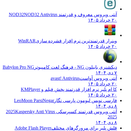
آنتی ویروس معروف و قدرتمند NOD32
NOD32 Antivirus
۲۰ خرداد ۱۴۰۵
وینرار قدرتمندترین نرم افزار فشرده سازی
WinRAR
۲۰ خرداد ۱۴۰۵
دیکشنری بابیلون NG - فرهنگ لغت کامپیوتر
Babylon Pro NG
۷ دی ۱۴۰۴
آنتی ویروس آواست
avast! Antivirus
۲۰ خرداد ۱۴۰۵
کا ام پلیر نرم افزار قدرتمند پخش فیلم و
KMPlayer
۲۰ خرداد ۱۴۰۵
فارسی نویس لیومون پارسی نگار
LeoMoon ParsiNegar
۸ دی ۱۴۰۴
آنتی ویروس قدرتمند کسپرسکی 2025
Kaspersky Anti Virus
2025
۸ دی ۱۴۰۴
فلش پلیر برای مرورگرهای مختلف
Adobe Flash Player