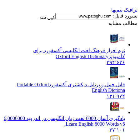
افیک نیم‌بها
ورد فایل:
کپی شد
الب مشابه
نرم افزار فرهنگ لغت انگلیسی آکسفورد برای
کامپیوتر
Oxford English Dictionary
۳۹۴٬۶۳۶
قابل حمل و پرتابل دیکشنری آکسفورد
Portable Oxford
English Dictiona
۱۳۱٬۹۷۲
یادگیری آسان 6000 لغت زبان انگلیسی در اندروید 6,000
6000
Learn English 6000 Words v5.
۳۷٬۱۰۱