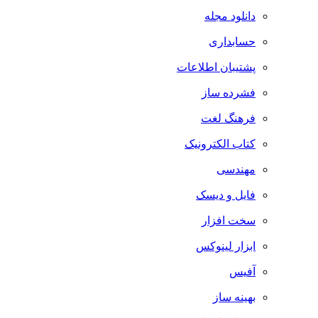
دانلود مجله
حسابداری
پشتیبان اطلاعات
فشرده ساز
فرهنگ لغت
کتاب الکترونیک
مهندسی
فایل و دیسک
سخت افزار
ابزار لینوکس
آفیس
بهینه ساز