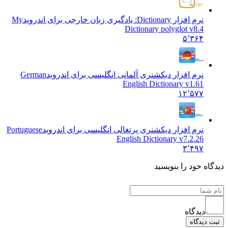
نرم افزار Dictionary: یادگیری زبان خارجی برای اندروید
My
Dictionary polyglot v8.4
۵٬۳۶۴
نرم افزار دیکشنری آلمانی انگلیسی برای اندروید
German
English Dictionary v1.61
۱۲٬۵۷۷
نرم افزار دیکشنری پرتغالی انگلیسی برای اندروید
Portuguese
English Dictionary v7.2.26
۳٬۴۹۷
دگاه خود را بنویسید
دیدگاه
بت دیدگاه