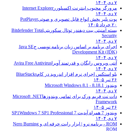
۷ دی ۱۴۰۴
مرورگر محبوب اینترنت اکسپلورر
Internet Explorer
۷ دی ۱۴۰۴
پوت پلیر پخش انواع فایل تصویری و صوتی
PotPlayer
۲۰ خرداد ۱۴۰۵
بسته امنیتی بیت دیفندر توتال سکوریتی
Bitdefender Total
Security
۷ دی ۱۴۰۴
اجرای برنامه بر اساس زبان برنامه نویسی ج
Java SE
Development Kit (JDK)
۷ دی ۱۴۰۴
آنتی ویروس رایگان و قدرتمند آویرا
Avira Free Antivirus
۷ دی ۱۴۰۴
بلو استکس اجرای نرم افزار اندروید در کام
BlueStacks
۲۶ تیر ۱۴۰۵
ویندوز 8.1
8.1 - Microsoft Windows 8.1
۷ دی ۱۴۰۴
دات نت فریم ورک برای تمامی ویندوزها
Microsoft .NET
Framework
۲۶ تیر ۱۴۰۵
ویندوز 7 همراه آپدیت 7 SP1
Windows 7 SP1 Professional
۷ دی ۱۴۰۴
ROM - برنامه نرو | ابزار رایت حرفه ای و
Nero Burning
ROM