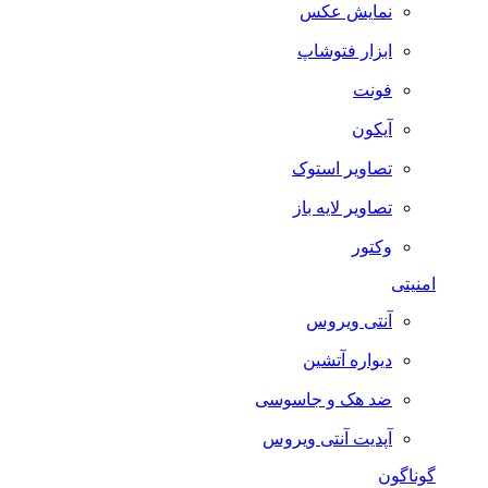
نمایش عکس
ابزار فتوشاپ
فونت
آیکون
تصاویر استوک
تصاویر لایه باز
وکتور
امنیتی
آنتی ویروس
دیواره آتشین
ضد هک و جاسوسی
آپدیت آنتی ویروس
گوناگون