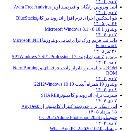
۷ دی ۱۴۰۴
آنتی ویروس رایگان و قدرتمند آویرا
Avira Free Antivirus
۷ دی ۱۴۰۴
بلو استکس اجرای نرم افزار اندروید در کام
BlueStacks
۲۶ تیر ۱۴۰۵
ویندوز 8.1
8.1 - Microsoft Windows 8.1
۷ دی ۱۴۰۴
دات نت فریم ورک برای تمامی ویندوزها
Microsoft .NET
Framework
۲۶ تیر ۱۴۰۵
ویندوز 7 همراه آپدیت 7 SP1
Windows 7 SP1 Professional
۷ دی ۱۴۰۴
ROM - برنامه نرو | ابزار رایت حرفه ای و
Nero Burning
ROM
۷ دی ۱۴۰۴
ویندوز 10 همراه آپدیت 10 22H2
Windows 10
۸ دی ۱۴۰۴
شیریت برای اندروید و کامپیوتر
SHAREit
۷ دی ۱۴۰۴
انی دسک ابزار قدرتمند کنترل کامپیوتر از
AnyDesk
۱۵ مرداد ۱۴۰۵
فتوشاپ CC 2025
Adobe Photoshop 2024
۷ دی ۱۴۰۴
واتساپ
WhatsApp PC 2.2620.102.0