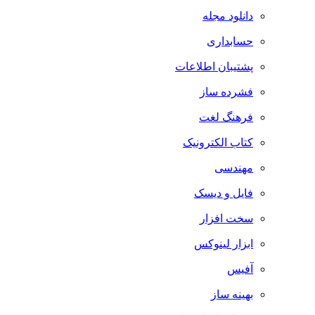
دانلود مجله
حسابداری
پشتیبان اطلاعات
فشرده ساز
فرهنگ لغت
کتاب الکترونیک
مهندسی
فایل و دیسک
سخت افزار
ابزار لینوکس
آفیس
بهینه ساز