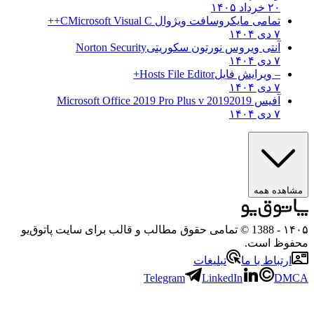
۲۰ خرداد ۱۴۰۵
تمامی مایکروسافت ویژوال C
Microsoft Visual C++
۷ دی ۱۴۰۴
آنتی ویروس نورتون سکوریتی
Norton Security
۷ دی ۱۴۰۴
– ویرایش فایل
Hosts File Editor+
۷ دی ۱۴۰۴
آفیس 2019
2019 Microsoft Office 2019 Pro Plus v
۷ دی ۱۴۰۴
مشاهده همه
۱۴۰۵
- 1388 © تمامی حقوق مطالب و قالب برای سایت پاتوق‌یو
محفوظ است.
ارتباط با ما
تبلیغات
Telegram
LinkedIn
DMCA