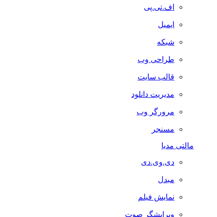
اف.تی.پی
ایمیل
شبکه
طراحی وب
قالب سایت
مدیریت دانلود
مرورگر وب
مسنجر
مالتی مدیا
دی.وی.دی
مبدل
نمایش فیلم
ویرایشگر صوت