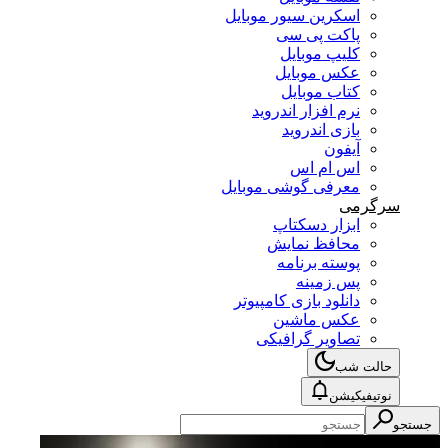
اسکرین سیور موبایل
پاکت پی سی
کلیپ موبایل
عکس موبایل
کتاب موبایل
نرم افزار اندروید
بازی اندروید
آیفون
اس ام اس
معرفی گوشی موبایل
سرگرمی
ابزار دسکتاپ
محافظ نمایش
پوسته برنامه
پس زمینه
دانلود بازی کامپیوتر
عکس ماشین
تصاویر گرافیکی
حالت شب
نوتیفیکیشن
جستجو