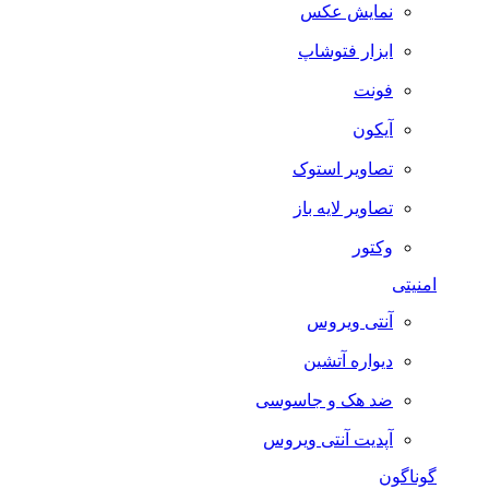
نمایش عکس
ابزار فتوشاپ
فونت
آیکون
تصاویر استوک
تصاویر لایه باز
وکتور
امنیتی
آنتی ویروس
دیواره آتشین
ضد هک و جاسوسی
آپدیت آنتی ویروس
گوناگون