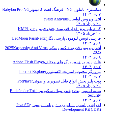
دیکشنری بابیلون NG - فرهنگ لغت کامپیوتر
Babylon Pro NG
۷ دی ۱۴۰۴
آنتی ویروس آواست
avast! Antivirus
۲۰ خرداد ۱۴۰۵
کا ام پلیر نرم افزار قدرتمند پخش فیلم و
KMPlayer
۲۰ خرداد ۱۴۰۵
فارسی نویس لیومون پارسی نگار
LeoMoon ParsiNegar
۸ دی ۱۴۰۴
آنتی ویروس قدرتمند کسپرسکی 2025
Kaspersky Anti Virus
2025
۸ دی ۱۴۰۴
فلش پلیر برای مرورگرهای مختلف
Adobe Flash Player
۷ دی ۱۴۰۴
مرورگر محبوب اینترنت اکسپلورر
Internet Explorer
۷ دی ۱۴۰۴
پوت پلیر پخش انواع فایل تصویری و صوتی
PotPlayer
۲۰ خرداد ۱۴۰۵
بسته امنیتی بیت دیفندر توتال سکوریتی
Bitdefender Total
Security
۷ دی ۱۴۰۴
اجرای برنامه بر اساس زبان برنامه نویسی ج
Java SE
Development Kit (JDK)