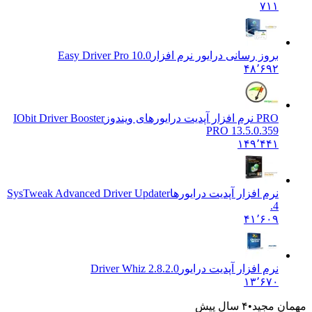
۷۱۱
بروز رسانی درایور نرم افزار
Easy Driver Pro 10.0
۴۸٬۶۹۲
PRO نرم افزار آپدیت درایورهای ویندوز
IObit Driver Booster
PRO 13.5.0.359
۱۴۹٬۴۴۱
نرم افزار آپدیت درایورها
SysTweak Advanced Driver Updater
4.
۴۱٬۶۰۹
نرم افزار آپدیت درایور
Driver Whiz 2.8.2.0
۱۳٬۶۷۰
 مجید
۴ سال پیش