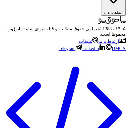
ه همه
- 1388 © تمامی حقوق مطالب و قالب برای سایت پاتوق‌یو
 است.
باط با ما
تبلیغات
Telegram
LinkedIn