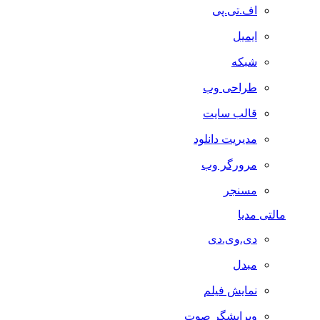
اف.تی.پی
ایمیل
شبکه
طراحی وب
قالب سایت
مدیریت دانلود
مرورگر وب
مسنجر
مالتی مدیا
دی.وی.دی
مبدل
نمایش فیلم
ویرایشگر صوت