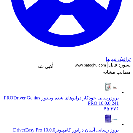
نیم‌بها
فایل:
کپی شد
 مشابه
بروزرسانی خودکار درایوهای شده ویندوز PRO
Driver Genius
PRO 16.0.0.241
۴۵٬۳۷۶
بروز رسانی آسان درایور کامپیوتر
DriverEasy Pro 10.0.0