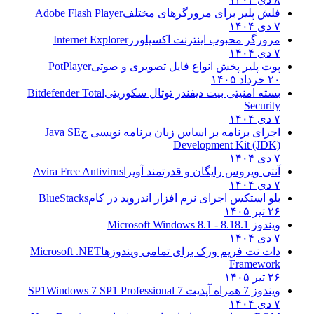
فلش پلیر برای مرورگرهای مختلف
Adobe Flash Player
۷ دی ۱۴۰۴
مرورگر محبوب اینترنت اکسپلورر
Internet Explorer
۷ دی ۱۴۰۴
پوت پلیر پخش انواع فایل تصویری و صوتی
PotPlayer
۲۰ خرداد ۱۴۰۵
بسته امنیتی بیت دیفندر توتال سکوریتی
Bitdefender Total
Security
۷ دی ۱۴۰۴
اجرای برنامه بر اساس زبان برنامه نویسی ج
Java SE
Development Kit (JDK)
۷ دی ۱۴۰۴
آنتی ویروس رایگان و قدرتمند آویرا
Avira Free Antivirus
۷ دی ۱۴۰۴
بلو استکس اجرای نرم افزار اندروید در کام
BlueStacks
۲۶ تیر ۱۴۰۵
ویندوز 8.1
8.1 - Microsoft Windows 8.1
۷ دی ۱۴۰۴
دات نت فریم ورک برای تمامی ویندوزها
Microsoft .NET
Framework
۲۶ تیر ۱۴۰۵
ویندوز 7 همراه آپدیت 7 SP1
Windows 7 SP1 Professional
۷ دی ۱۴۰۴