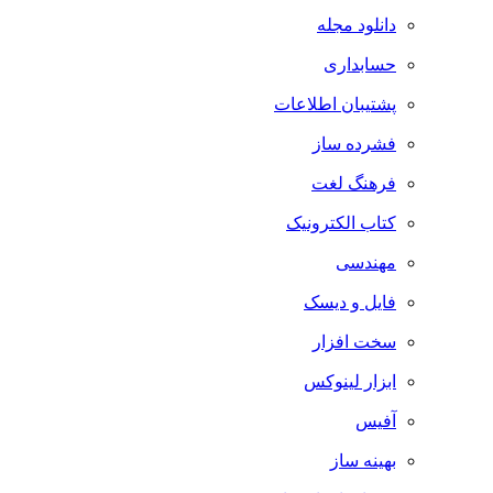
دانلود مجله
حسابداری
پشتیبان اطلاعات
فشرده ساز
فرهنگ لغت
کتاب الکترونیک
مهندسی
فایل و دیسک
سخت افزار
ابزار لینوکس
آفیس
بهینه ساز