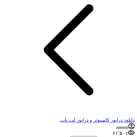
 درایور کامپیوتر و درایور لپ تاپ
nre
۶۱٬۵