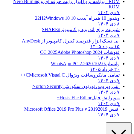
ROM - برنامه نرو | ابزار رایت حرفه ای و
Nero Burning
ROM
۷ دی ۱۴۰۴
ویندوز 10 همراه آپدیت 10 22H2
Windows 10
۸ دی ۱۴۰۴
شیریت برای اندروید و کامپیوتر
SHAREit
۷ دی ۱۴۰۴
انی دسک ابزار قدرتمند کنترل کامپیوتر از
AnyDesk
۱۵ مرداد ۱۴۰۵
فتوشاپ CC 2025
Adobe Photoshop 2024
۷ دی ۱۴۰۴
واتساپ
WhatsApp PC 2.2620.102.0
۲۰ خرداد ۱۴۰۵
تمامی مایکروسافت ویژوال C
Microsoft Visual C++
۷ دی ۱۴۰۴
آنتی ویروس نورتون سکوریتی
Norton Security
۷ دی ۱۴۰۴
– ویرایش فایل
Hosts File Editor+
۷ دی ۱۴۰۴
آفیس 2019
2019 Microsoft Office 2019 Pro Plus v
۷ دی ۱۴۰۴