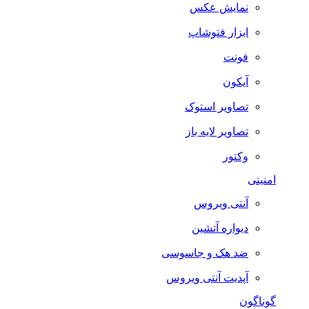
نمایش عکس
ابزار فتوشاپ
فونت
آیکون
تصاویر استوک
تصاویر لایه باز
وکتور
امنیتی
آنتی ویروس
دیواره آتشین
ضد هک و جاسوسی
آپدیت آنتی ویروس
گوناگون