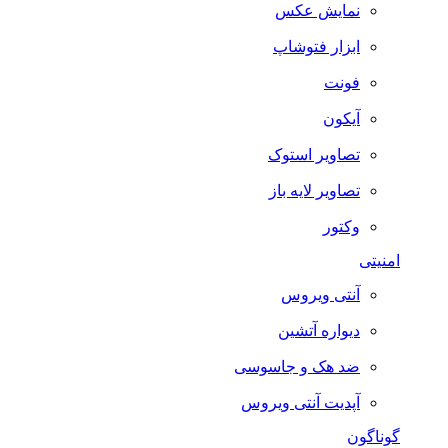
نمایش عکس
ابزار فتوشاپ
فونت
آیکون
تصاویر استوک
تصاویر لایه باز
وکتور
امنیتی
آنتی ویروس
دیواره آتشین
ضد هک و جاسوسی
آپدیت آنتی ویروس
گوناگون