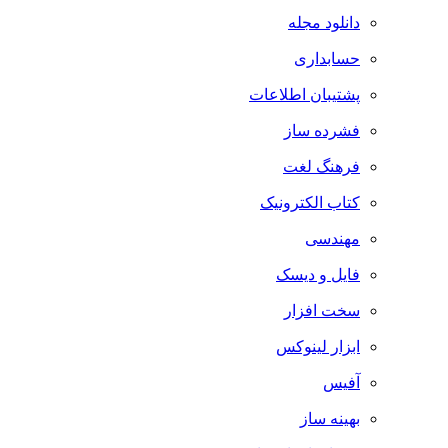
دانلود مجله
حسابداری
پشتیبان اطلاعات
فشرده ساز
فرهنگ لغت
کتاب الکترونیک
مهندسی
فایل و دیسک
سخت افزار
ابزار لینوکس
آفیس
بهینه ساز