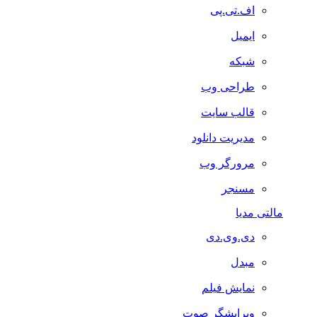
اف.تی.پی
ایمیل
شبکه
طراحی وب
قالب سایت
مدیریت دانلود
مرورگر وب
مسنجر
مالتی مدیا
دی.وی.دی
مبدل
نمایش فیلم
ویرایشگر صوت