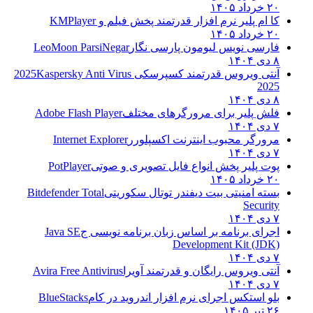
۲۰ خرداد ۱۴۰۵
کا ام پلیر نرم افزار قدرتمند پخش فیلم و
KMPlayer
۲۰ خرداد ۱۴۰۵
فارسی نویس لیومون پارسی نگار
LeoMoon ParsiNegar
۸ دی ۱۴۰۴
آنتی ویروس قدرتمند کسپرسکی 2025
Kaspersky Anti Virus
2025
۸ دی ۱۴۰۴
فلش پلیر برای مرورگرهای مختلف
Adobe Flash Player
۷ دی ۱۴۰۴
مرورگر محبوب اینترنت اکسپلورر
Internet Explorer
۷ دی ۱۴۰۴
پوت پلیر پخش انواع فایل تصویری و صوتی
PotPlayer
۲۰ خرداد ۱۴۰۵
بسته امنیتی بیت دیفندر توتال سکوریتی
Bitdefender Total
Security
۷ دی ۱۴۰۴
اجرای برنامه بر اساس زبان برنامه نویسی ج
Java SE
Development Kit (JDK)
۷ دی ۱۴۰۴
آنتی ویروس رایگان و قدرتمند آویرا
Avira Free Antivirus
۷ دی ۱۴۰۴
بلو استکس اجرای نرم افزار اندروید در کام
BlueStacks
۲۶ تیر ۱۴۰۵