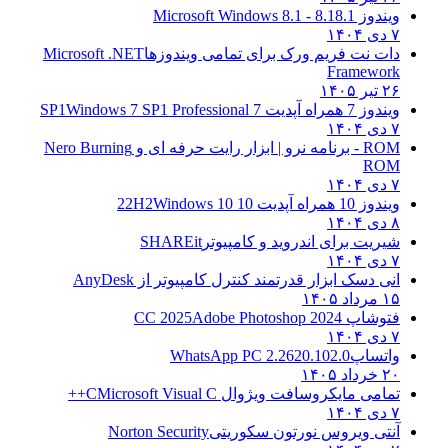
ویندوز 8.1
8.1 - Microsoft Windows 8.1
۷ دی ۱۴۰۴
دات نت فریم ورک برای تمامی ویندوزها
Microsoft .NET
Framework
۲۶ تیر ۱۴۰۵
ویندوز 7 همراه آپدیت 7 SP1
Windows 7 SP1 Professional
۷ دی ۱۴۰۴
ROM - برنامه نرو | ابزار رایت حرفه ای و
Nero Burning
ROM
۷ دی ۱۴۰۴
ویندوز 10 همراه آپدیت 10 22H2
Windows 10
۸ دی ۱۴۰۴
شیریت برای اندروید و کامپیوتر
SHAREit
۷ دی ۱۴۰۴
انی دسک ابزار قدرتمند کنترل کامپیوتر از
AnyDesk
۱۵ مرداد ۱۴۰۵
فتوشاپ CC 2025
Adobe Photoshop 2024
۷ دی ۱۴۰۴
واتساپ
WhatsApp PC 2.2620.102.0
۲۰ خرداد ۱۴۰۵
تمامی مایکروسافت ویژوال C
Microsoft Visual C++
۷ دی ۱۴۰۴
آنتی ویروس نورتون سکوریتی
Norton Security