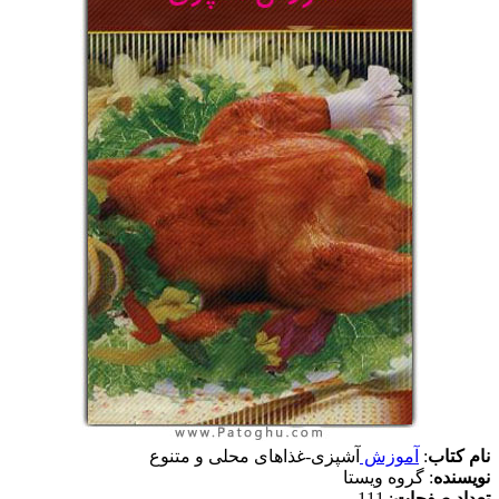
نام کتاب
:
آموزش
آشپزی-غذاهای محلی و متنوع
نویسنده
: گروه ویستا
تعداد صفحات
: 111