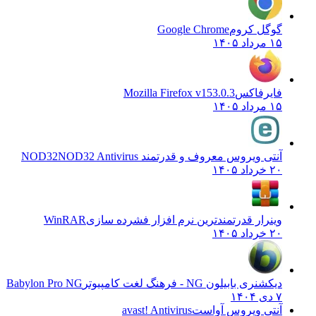
گوگل کروم
Google Chrome
۱۵ مرداد ۱۴۰۵
فایرفاکس
Mozilla Firefox v153.0.3
۱۵ مرداد ۱۴۰۵
آنتی ویروس معروف و قدرتمند NOD32
NOD32 Antivirus
۲۰ خرداد ۱۴۰۵
وینرار قدرتمندترین نرم افزار فشرده سازی
WinRAR
۲۰ خرداد ۱۴۰۵
دیکشنری بابیلون NG - فرهنگ لغت کامپیوتر
Babylon Pro NG
۷ دی ۱۴۰۴
آنتی ویروس آواست
avast! Antivirus