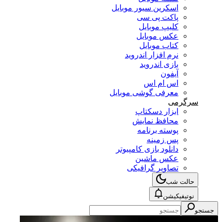
اسکرین سیور موبایل
پاکت پی سی
کلیپ موبایل
عکس موبایل
کتاب موبایل
نرم افزار اندروید
بازی اندروید
آیفون
اس ام اس
معرفی گوشی موبایل
سرگرمی
ابزار دسکتاپ
محافظ نمایش
پوسته برنامه
پس زمینه
دانلود بازی کامپیوتر
عکس ماشین
تصاویر گرافیکی
حالت شب
نوتیفیکیشن
جستجو