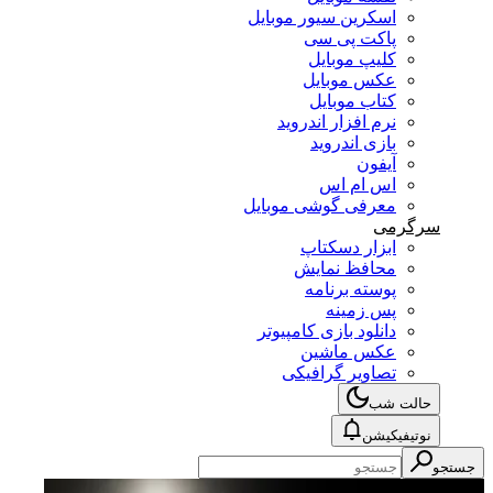
اسکرین سیور موبایل
پاکت پی سی
کلیپ موبایل
عکس موبایل
کتاب موبایل
نرم افزار اندروید
بازی اندروید
آیفون
اس ام اس
معرفی گوشی موبایل
سرگرمی
ابزار دسکتاپ
محافظ نمایش
پوسته برنامه
پس زمینه
دانلود بازی کامپیوتر
عکس ماشین
تصاویر گرافیکی
حالت شب
نوتیفیکیشن
جستجو