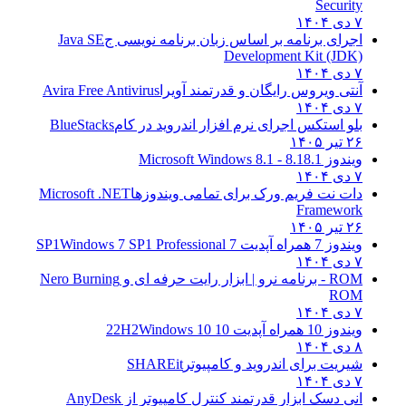
Security
۷ دی ۱۴۰۴
اجرای برنامه بر اساس زبان برنامه نویسی ج
Java SE
Development Kit (JDK)
۷ دی ۱۴۰۴
آنتی ویروس رایگان و قدرتمند آویرا
Avira Free Antivirus
۷ دی ۱۴۰۴
بلو استکس اجرای نرم افزار اندروید در کام
BlueStacks
۲۶ تیر ۱۴۰۵
ویندوز 8.1
8.1 - Microsoft Windows 8.1
۷ دی ۱۴۰۴
دات نت فریم ورک برای تمامی ویندوزها
Microsoft .NET
Framework
۲۶ تیر ۱۴۰۵
ویندوز 7 همراه آپدیت 7 SP1
Windows 7 SP1 Professional
۷ دی ۱۴۰۴
ROM - برنامه نرو | ابزار رایت حرفه ای و
Nero Burning
ROM
۷ دی ۱۴۰۴
ویندوز 10 همراه آپدیت 10 22H2
Windows 10
۸ دی ۱۴۰۴
شیریت برای اندروید و کامپیوتر
SHAREit
۷ دی ۱۴۰۴
انی دسک ابزار قدرتمند کنترل کامپیوتر از
AnyDesk