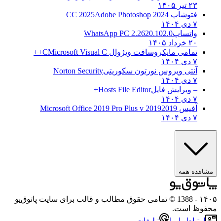
۲۳ تیر ۱۴۰۵
فتوشاپ CC 2025
Adobe Photoshop 2024
۷ دی ۱۴۰۴
واتساپ
WhatsApp PC 2.2620.102.0
۲۰ خرداد ۱۴۰۵
تمامی مایکروسافت ویژوال C
Microsoft Visual C++
۷ دی ۱۴۰۴
آنتی ویروس نورتون سکوریتی
Norton Security
۷ دی ۱۴۰۴
– ویرایش فایل
Hosts File Editor+
۷ دی ۱۴۰۴
آفیس 2019
2019 Microsoft Office 2019 Pro Plus v
۷ دی ۱۴۰۴
مشاهده همه
۱۴۰۵
- 1388 © تمامی حقوق مطالب و قالب برای سایت پاتوق‌یو
محفوظ است.
ارتباط با ما
تبلیغات