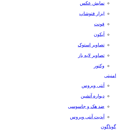
نمایش عکس
ابزار فتوشاپ
فونت
آیکون
تصاویر استوک
تصاویر لایه باز
وکتور
امنیتی
آنتی ویروس
دیواره آتشین
ضد هک و جاسوسی
آپدیت آنتی ویروس
گوناگون