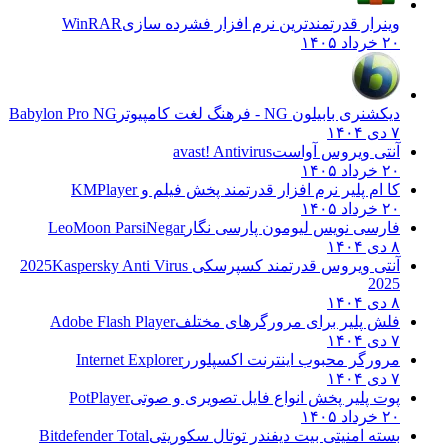
وینرار قدرتمندترین نرم افزار فشرده سازی
WinRAR
۲۰ خرداد ۱۴۰۵
دیکشنری بابیلون NG - فرهنگ لغت کامپیوتر
Babylon Pro NG
۷ دی ۱۴۰۴
آنتی ویروس آواست
avast! Antivirus
۲۰ خرداد ۱۴۰۵
کا ام پلیر نرم افزار قدرتمند پخش فیلم و
KMPlayer
۲۰ خرداد ۱۴۰۵
فارسی نویس لیومون پارسی نگار
LeoMoon ParsiNegar
۸ دی ۱۴۰۴
آنتی ویروس قدرتمند کسپرسکی 2025
Kaspersky Anti Virus
2025
۸ دی ۱۴۰۴
فلش پلیر برای مرورگرهای مختلف
Adobe Flash Player
۷ دی ۱۴۰۴
مرورگر محبوب اینترنت اکسپلورر
Internet Explorer
۷ دی ۱۴۰۴
پوت پلیر پخش انواع فایل تصویری و صوتی
PotPlayer
۲۰ خرداد ۱۴۰۵
بسته امنیتی بیت دیفندر توتال سکوریتی
Bitdefender Total