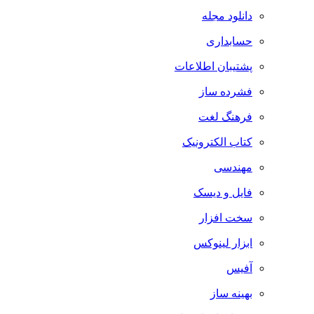
دانلود مجله
حسابداری
پشتیبان اطلاعات
فشرده ساز
فرهنگ لغت
کتاب الکترونیک
مهندسی
فایل و دیسک
سخت افزار
ابزار لینوکس
آفیس
بهینه ساز