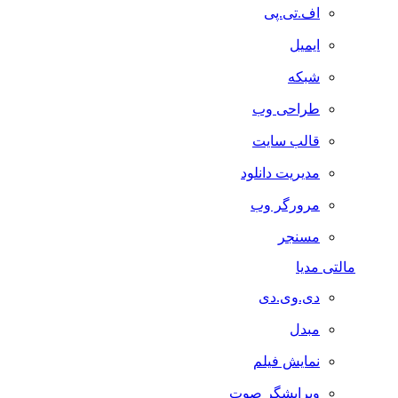
اف.تی.پی
ایمیل
شبکه
طراحی وب
قالب سایت
مدیریت دانلود
مرورگر وب
مسنجر
مالتی مدیا
دی.وی.دی
مبدل
نمایش فیلم
ویرایشگر صوت