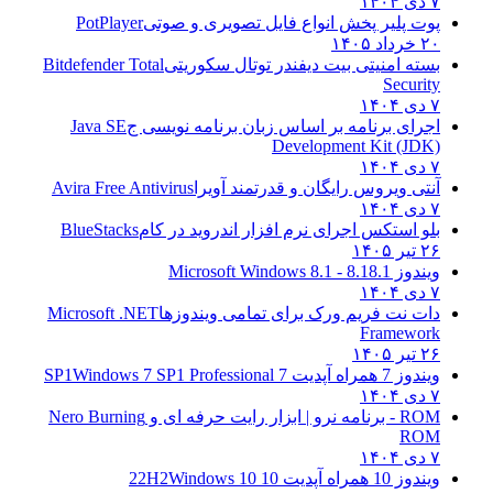
۷ دی ۱۴۰۴
پوت پلیر پخش انواع فایل تصویری و صوتی
PotPlayer
۲۰ خرداد ۱۴۰۵
بسته امنیتی بیت دیفندر توتال سکوریتی
Bitdefender Total
Security
۷ دی ۱۴۰۴
اجرای برنامه بر اساس زبان برنامه نویسی ج
Java SE
Development Kit (JDK)
۷ دی ۱۴۰۴
آنتی ویروس رایگان و قدرتمند آویرا
Avira Free Antivirus
۷ دی ۱۴۰۴
بلو استکس اجرای نرم افزار اندروید در کام
BlueStacks
۲۶ تیر ۱۴۰۵
ویندوز 8.1
8.1 - Microsoft Windows 8.1
۷ دی ۱۴۰۴
دات نت فریم ورک برای تمامی ویندوزها
Microsoft .NET
Framework
۲۶ تیر ۱۴۰۵
ویندوز 7 همراه آپدیت 7 SP1
Windows 7 SP1 Professional
۷ دی ۱۴۰۴
ROM - برنامه نرو | ابزار رایت حرفه ای و
Nero Burning
ROM
۷ دی ۱۴۰۴
ویندوز 10 همراه آپدیت 10 22H2
Windows 10