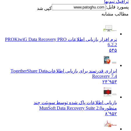
ک نیم‌بها
د فایل:
کپی شد
ب مشابه
نرم افزار بازیابی اطلاعات PRO
KiwiG Data Recovery PRO
6.2.2
۵۴۵
ابزاری قدرتمند برای بازیابی اطلاعات
TogetherShare Data
Recovery 7.4
۲۴٬۹۵۳
بازیابی اطلاعات پاک شده توسط سویئت چند
منظوره
MunSoft Data Recovery Suite 2.0
۸٬۹۵۲