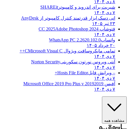
۸ دی ۱۴۰۴
شیریت برای اندروید و کامپیوتر
SHAREit
۷ دی ۱۴۰۴
انی دسک ابزار قدرتمند کنترل کامپیوتر از
AnyDesk
۲۳ تیر ۱۴۰۵
فتوشاپ CC 2025
Adobe Photoshop 2024
۷ دی ۱۴۰۴
واتساپ
WhatsApp PC 2.2620.102.0
۲۰ خرداد ۱۴۰۵
تمامی مایکروسافت ویژوال C
Microsoft Visual C++
۷ دی ۱۴۰۴
آنتی ویروس نورتون سکوریتی
Norton Security
۷ دی ۱۴۰۴
– ویرایش فایل
Hosts File Editor+
۷ دی ۱۴۰۴
آفیس 2019
2019 Microsoft Office 2019 Pro Plus v
۷ دی ۱۴۰۴
هده همه