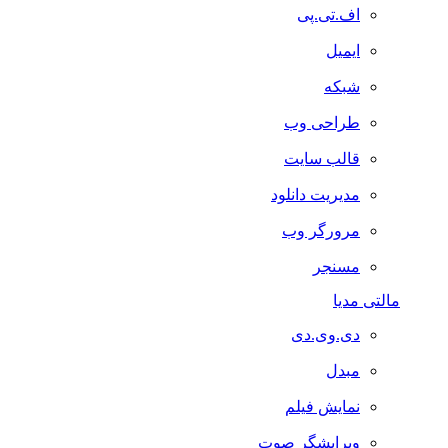
اف.تی.پی
ایمیل
شبکه
طراحی وب
قالب سایت
مدیریت دانلود
مرورگر وب
مسنجر
مالتی مدیا
دی.وی.دی
مبدل
نمایش فیلم
ویرایشگر صوت