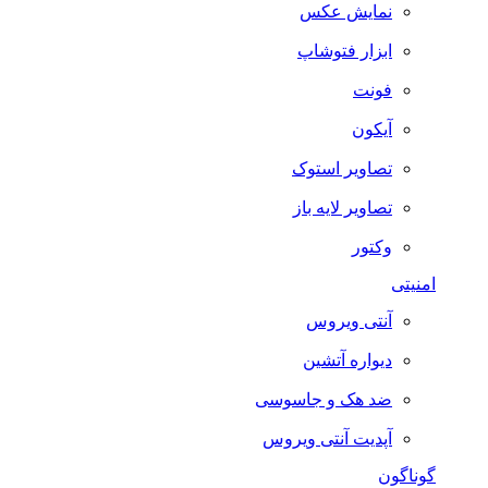
نمایش عکس
ابزار فتوشاپ
فونت
آیکون
تصاویر استوک
تصاویر لایه باز
وکتور
امنیتی
آنتی ویروس
دیواره آتشین
ضد هک و جاسوسی
آپدیت آنتی ویروس
گوناگون