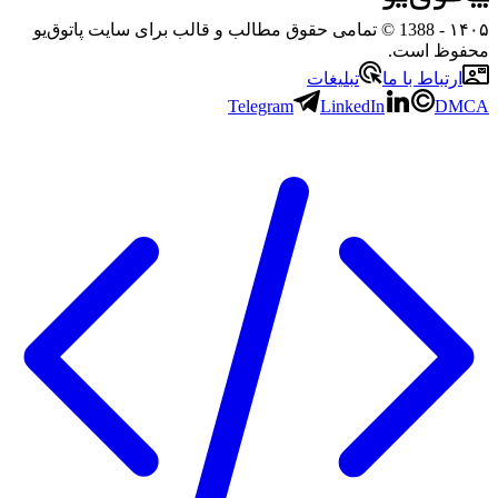
۱
- 1388 © تمامی حقوق مطالب و قالب برای سایت پاتوق‌یو
وظ است.
رتباط با ما
تبلیغات
Telegram
LinkedIn
D