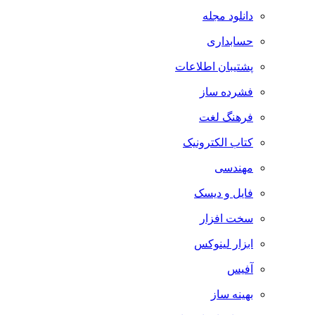
دانلود مجله
حسابداری
پشتیبان اطلاعات
فشرده ساز
فرهنگ لغت
کتاب الکترونیک
مهندسی
فایل و دیسک
سخت افزار
ابزار لینوکس
آفیس
بهینه ساز