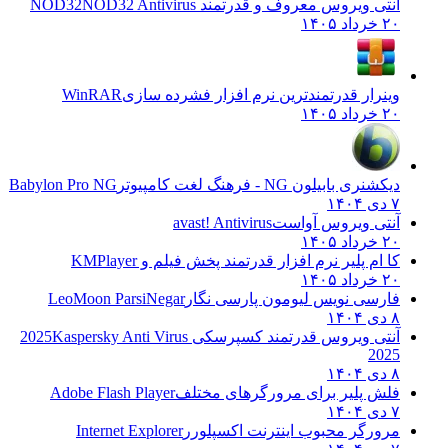
آنتی ویروس معروف و قدرتمند NOD32
NOD32 Antivirus
۲۰ خرداد ۱۴۰۵
وینرار قدرتمندترین نرم افزار فشرده سازی
WinRAR
۲۰ خرداد ۱۴۰۵
دیکشنری بابیلون NG - فرهنگ لغت کامپیوتر
Babylon Pro NG
۷ دی ۱۴۰۴
آنتی ویروس آواست
avast! Antivirus
۲۰ خرداد ۱۴۰۵
کا ام پلیر نرم افزار قدرتمند پخش فیلم و
KMPlayer
۲۰ خرداد ۱۴۰۵
فارسی نویس لیومون پارسی نگار
LeoMoon ParsiNegar
۸ دی ۱۴۰۴
آنتی ویروس قدرتمند کسپرسکی 2025
Kaspersky Anti Virus
2025
۸ دی ۱۴۰۴
فلش پلیر برای مرورگرهای مختلف
Adobe Flash Player
۷ دی ۱۴۰۴
مرورگر محبوب اینترنت اکسپلورر
Internet Explorer