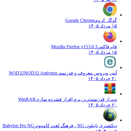
گل کروم
Google Chrome
۱۴۰۵
یرفاکس
Mozilla Firefox v153.0.3
۱۴۰۵
تی ویروس معروف و قدرتمند NOD32
NOD32 Antivirus
۱۴۰۵
نرار قدرتمندترین نرم افزار فشرده سازی
WinRAR
۱۴۰۵
ری بابیلون NG - فرهنگ لغت کامپیوتر
Babylon Pro NG