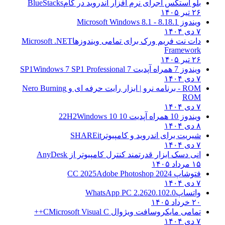
و استکس اجرای نرم افزار اندروید در کام
BlueStacks
۱۴۰
دوز 8.1
8.1 - Microsoft Windows 8.1
ت نت فریم ورک برای تمامی ویندوزها
Microsoft .NET
Framewo
۱۴۰
7 همراه آپدیت 7 SP1
Windows 7 SP1 Professional
نرو | ابزار رایت حرفه ای و
Nero Burning
RO
1 همراه آپدیت 10 22H2
Windows 10
ریت برای اندروید و کامپیوتر
SHAREit
ی دسک ابزار قدرتمند کنترل کامپیوتر از
AnyDesk
۱۴۰۵
شاپ CC 2025
Adobe Photoshop 2024
تساپ
WhatsApp PC 2.2620.102.0
۱۴۰۵
امی مایکروسافت ویژوال C
Microsoft Visual C++