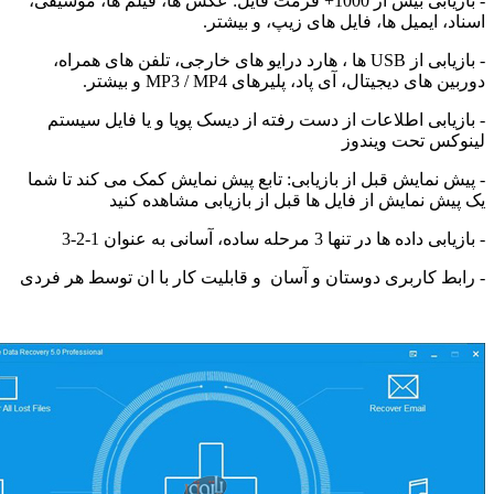
- بازیابی بیش از 1000+ فرمت فایل: عکس ها، فیلم ها، موسیقی،
یمیل ها، فایل های زیپ، و بیشتر.
- بازیابی از USB ها ، هارد درایو های خارجی، تلفن های همراه،
یجیتال، آی پاد، پلیرهای MP3 / MP4 و بیشتر.
ی اطلاعات از دست رفته از دیسک پویا و یا فایل سیستم
تحت ویندوز
ایش قبل از بازیابی: تابع پیش نمایش کمک می کند تا شما
مایش از فایل ها قبل از بازیابی مشاهده کنید
نها 3 مرحله ساده، آسانی به عنوان 1-2-3
اربری دوستان و آسان و قابلیت کار با ان توسط هر فردی