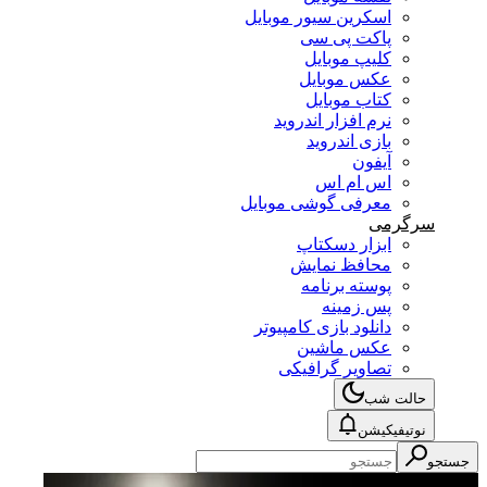
اسکرین سیور موبایل
پاکت پی سی
کلیپ موبایل
عکس موبایل
کتاب موبایل
نرم افزار اندروید
بازی اندروید
آیفون
اس ام اس
معرفی گوشی موبایل
گرمی
ابزار دسکتاپ
محافظ نمایش
پوسته برنامه
پس زمینه
دانلود بازی کامپیوتر
عکس ماشین
تصاویر گرافیکی
الت شب
وتیفیکیشن