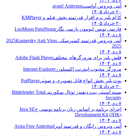
تی ویروس آواست
avast! Antivirus
۱۴۰۵
 ام پلیر نرم افزار قدرتمند پخش فیلم و
KMPlayer
۱۴۰۵
رسی نویس لیومون پارسی نگار
LeoMoon ParsiNegar
تی ویروس قدرتمند کسپرسکی 2025
Kaspersky Anti Virus
20
ش پلیر برای مرورگرهای مختلف
Adobe Flash Player
ورگر محبوب اینترنت اکسپلورر
Internet Explorer
ت پلیر پخش انواع فایل تصویری و صوتی
PotPlayer
۱۴۰۵
ته امنیتی بیت دیفندر توتال سکوریتی
Bitdefender Total
Securi
رای برنامه بر اساس زبان برنامه نویسی ج
Java SE
Development Kit (JD
تی ویروس رایگان و قدرتمند آویرا
Avira Free Antivirus