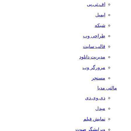
اف.تی.پی
ایمیل
شبکه
طراحی وب
قالب سایت
مدیریت دانلود
مرورگر وب
مسنجر
لتی مدیا
دی.وی.دی
مبدل
نمایش فیلم
ویرایشگر صوت