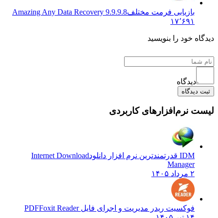
زیابی فرمت مختلف
Amazing Any Data Recovery 9.9.9.8
۱۷٬۶
ود را بنویسید
گاه
اه
م‌افزارهای کاربردی
ین نرم افزار دانلود
Internet Download
Manag
کسیت ریدر مدیریت و اجرای فایل PDF
Foxit Reader
۱۴۰