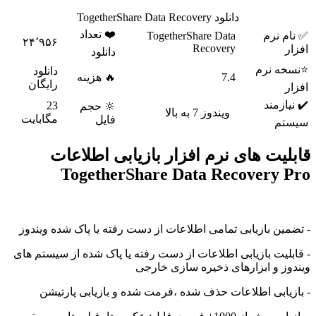
دانلود TogetherShare Data Recovery
❤️ تعداد
رم
TogetherShare Data
۲۴٬۹۵۶
Recovery
دانلود
نرم
دانلود
7.4
🔥 هزینه
رایگان
ند
23
🔆 حجم
ویندوز 7 به بالا
مگابایت
فایل
 های نرم افزار بازیابی اطلاعات
TogetherShare Data Recover
بازیابی تمامی اطلاعات از دست رفته یا پاک شده ویندوز
 بازیابی اطلاعات از دست رفته یا پاک شده از سیستم های
 ابزارهای ذخیره سازی خارجی
ی اطلاعات حذف شده ،فرمت شده و بازیابی پارتیشن