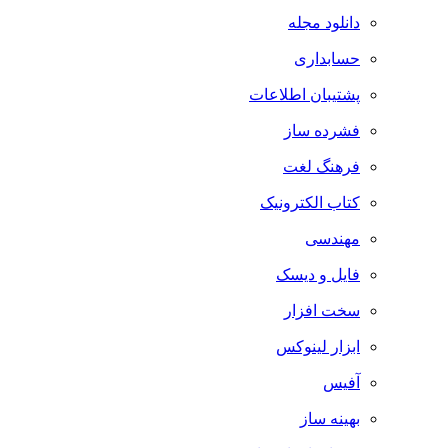
دانلود مجله
حسابداری
پشتیبان اطلاعات
فشرده ساز
فرهنگ لغت
کتاب الکترونیک
مهندسی
فایل و دیسک
سخت افزار
ابزار لینوکس
آفیس
بهینه ساز