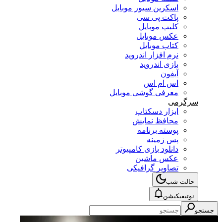
اسکرین سیور موبایل
پاکت پی سی
کلیپ موبایل
عکس موبایل
کتاب موبایل
نرم افزار اندروید
بازی اندروید
آیفون
اس ام اس
معرفی گوشی موبایل
سرگرمی
ابزار دسکتاپ
محافظ نمایش
پوسته برنامه
پس زمینه
دانلود بازی کامپیوتر
عکس ماشین
تصاویر گرافیکی
حالت شب
نوتیفیکیشن
جستجو