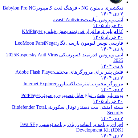
دیکشنری بابیلون NG - فرهنگ لغت کامپیوتر
Babylon Pro NG
۷ دی ۱۴۰۴
آنتی ویروس آواست
avast! Antivirus
۲۰ خرداد ۱۴۰۵
کا ام پلیر نرم افزار قدرتمند پخش فیلم و
KMPlayer
۲۰ خرداد ۱۴۰۵
فارسی نویس لیومون پارسی نگار
LeoMoon ParsiNegar
۸ دی ۱۴۰۴
آنتی ویروس قدرتمند کسپرسکی 2025
Kaspersky Anti Virus
2025
۸ دی ۱۴۰۴
فلش پلیر برای مرورگرهای مختلف
Adobe Flash Player
۷ دی ۱۴۰۴
مرورگر محبوب اینترنت اکسپلورر
Internet Explorer
۷ دی ۱۴۰۴
پوت پلیر پخش انواع فایل تصویری و صوتی
PotPlayer
۲۰ خرداد ۱۴۰۵
بسته امنیتی بیت دیفندر توتال سکوریتی
Bitdefender Total
Security
۷ دی ۱۴۰۴
اجرای برنامه بر اساس زبان برنامه نویسی ج
Java SE
Development Kit (JDK)
۷ دی ۱۴۰۴