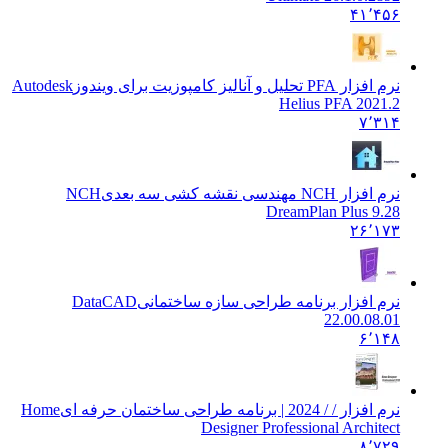
۴۱٬۴۵۶
نرم افزار PFA تحلیل و آنالیز کامپوزیت برای ویندوز
Autodesk
Helius PFA 2021.2
۷٬۳۱۴
نرم افزار NCH مهندسی نقشه کشی سه بعدی
NCH
DreamPlan Plus 9.28
۲۶٬۱۷۳
نرم افزار برنامه طراحی سازه ساختمانی
DataCAD
22.00.08.01
۶٬۱۴۸
نرم افزار / / 2024 | برنامه طراحی ساختمان حرفه ای
Home
Designer Professional Architect
۸٬۷۲۹