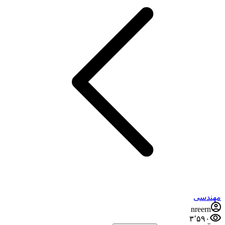
مهندسی
nreern
۳٬۵۹۰