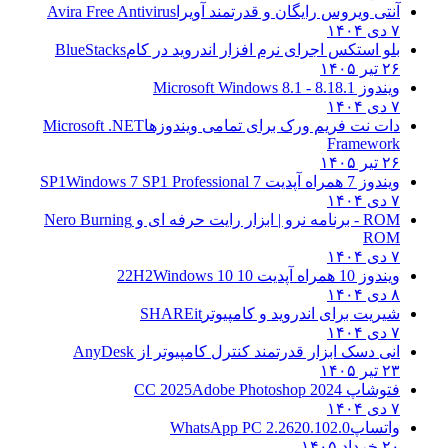
آنتی ویروس رایگان و قدرتمند آویرا
Avira Free Antivirus
۷ دی ۱۴۰۴
بلو استکس اجرای نرم افزار اندروید در کام
BlueStacks
۲۶ تیر ۱۴۰۵
ویندوز 8.1
8.1 - Microsoft Windows 8.1
۷ دی ۱۴۰۴
دات نت فریم ورک برای تمامی ویندوزها
Microsoft .NET
Framework
۲۶ تیر ۱۴۰۵
ویندوز 7 همراه آپدیت 7 SP1
Windows 7 SP1 Professional
۷ دی ۱۴۰۴
ROM - برنامه نرو | ابزار رایت حرفه ای و
Nero Burning
ROM
۷ دی ۱۴۰۴
ویندوز 10 همراه آپدیت 10 22H2
Windows 10
۸ دی ۱۴۰۴
شیریت برای اندروید و کامپیوتر
SHAREit
۷ دی ۱۴۰۴
انی دسک ابزار قدرتمند کنترل کامپیوتر از
AnyDesk
۲۳ تیر ۱۴۰۵
فتوشاپ CC 2025
Adobe Photoshop 2024
۷ دی ۱۴۰۴
واتساپ
WhatsApp PC 2.2620.102.0
۲۰ خرداد ۱۴۰۵