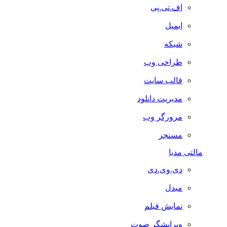
اف.تی.پی
ایمیل
شبکه
طراحی وب
قالب سایت
مدیریت دانلود
مرورگر وب
مسنجر
مالتی مدیا
دی.وی.دی
مبدل
نمایش فیلم
ویرایشگر صوت