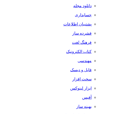
دانلود مجله
حسابداری
پشتیبان اطلاعات
فشرده ساز
فرهنگ لغت
کتاب الکترونیک
مهندسی
فایل و دیسک
سخت افزار
ابزار لینوکس
آفیس
بهینه ساز