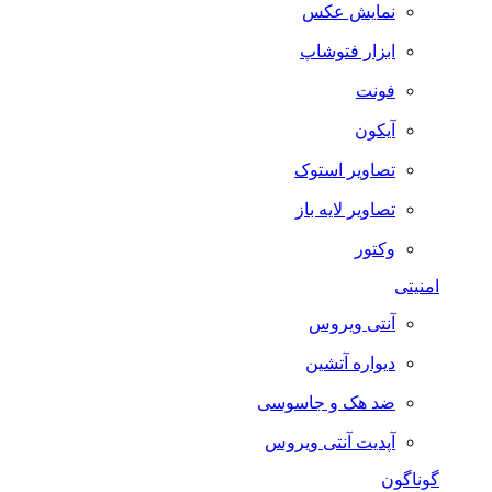
نمایش عکس
ابزار فتوشاپ
فونت
آیکون
تصاویر استوک
تصاویر لایه باز
وکتور
امنیتی
آنتی ویروس
دیواره آتشین
ضد هک و جاسوسی
آپدیت آنتی ویروس
گوناگون