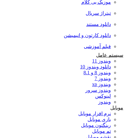
موزیک بی کلام
تیتراژ سریال
دانلود مستند
دانلود کارتون و انیمیشن
فیلم آموزشی
سیستم عامل
ویندوز 11
دانلود ویندوز 10
ویندوز 8 و 8.1
ویندوز 7
ویندوز xp
ویندوز سرور
لینوکس
ویندوز
موبایل
نرم افزار موبایل
بازی موبایل
رینگتون موبایل
تم موبایل
نقشه موبایل