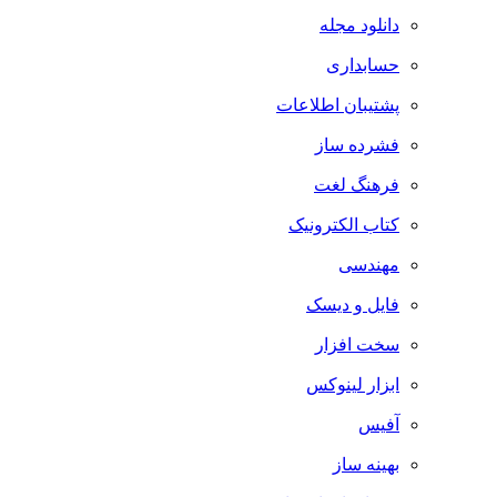
دانلود مجله
حسابداری
پشتیبان اطلاعات
فشرده ساز
فرهنگ لغت
کتاب الکترونیک
مهندسی
فایل و دیسک
سخت افزار
ابزار لینوکس
آفیس
بهینه ساز