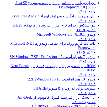
اجرای برنامه بر اساس زبان برنامه نویسی ج
Java SE
Development Kit (JDK)
۷ دی ۱۴۰۴
آنتی ویروس رایگان و قدرتمند آویرا
Avira Free Antivirus
۷ دی ۱۴۰۴
بلو استکس اجرای نرم افزار اندروید در کام
BlueStacks
۲۶ تیر ۱۴۰۵
ویندوز 8.1
8.1 - Microsoft Windows 8.1
۷ دی ۱۴۰۴
دات نت فریم ورک برای تمامی ویندوزها
Microsoft .NET
Framework
۲۶ تیر ۱۴۰۵
ویندوز 7 همراه آپدیت 7 SP1
Windows 7 SP1 Professional
۷ دی ۱۴۰۴
ROM - برنامه نرو | ابزار رایت حرفه ای و
Nero Burning
ROM
۷ دی ۱۴۰۴
ویندوز 10 همراه آپدیت 10 22H2
Windows 10
۸ دی ۱۴۰۴
شیریت برای اندروید و کامپیوتر
SHAREit
۷ دی ۱۴۰۴
انی دسک ابزار قدرتمند کنترل کامپیوتر از
AnyDesk
۱۵ مرداد ۱۴۰۵
فتوشاپ CC 2025
Adobe Photoshop 2024