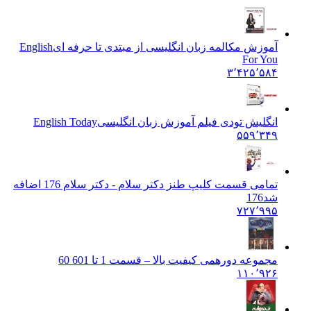
آموزش مکالمه زبان انگلیسی از مبتدی تا حرفه ای
English
For You
۳٬۴۲۵٬۵۸۴
انگلیش تودی فیلم آموزش زبان انگليسی
English Today
۵۵۹٬۳۴۹
تمامی قسمت کلیپ طنز دکتر سلام - دکتر سلام 176 اضافه
شد
176
۷۲۷٬۹۹۵
مجموعه دورهمی کیفیت بالا – قسمت 1 تا 60
1 60
۱۱۰٬۹۲۶