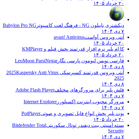
۲۰ خرداد ۱۴۰۵
دیکشنری بابیلون NG - فرهنگ لغت کامپیوتر
Babylon Pro NG
۷ دی ۱۴۰۴
آنتی ویروس آواست
avast! Antivirus
۲۰ خرداد ۱۴۰۵
کا ام پلیر نرم افزار قدرتمند پخش فیلم و
KMPlayer
۲۰ خرداد ۱۴۰۵
فارسی نویس لیومون پارسی نگار
LeoMoon ParsiNegar
۸ دی ۱۴۰۴
آنتی ویروس قدرتمند کسپرسکی 2025
Kaspersky Anti Virus
2025
۸ دی ۱۴۰۴
فلش پلیر برای مرورگرهای مختلف
Adobe Flash Player
۷ دی ۱۴۰۴
مرورگر محبوب اینترنت اکسپلورر
Internet Explorer
۷ دی ۱۴۰۴
پوت پلیر پخش انواع فایل تصویری و صوتی
PotPlayer
۲۰ خرداد ۱۴۰۵
بسته امنیتی بیت دیفندر توتال سکوریتی
Bitdefender Total
Security
۷ دی ۱۴۰۴