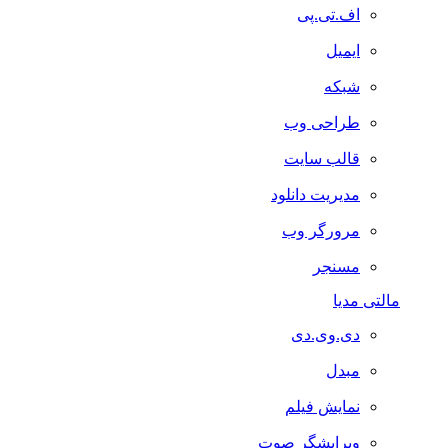
اف.تی.پی
ایمیل
شبکه
طراحی وب
قالب سایت
مدیریت دانلود
مرورگر وب
مسنجر
مالتی مدیا
دی.وی.دی
مبدل
نمایش فیلم
ویرایشگر صوت