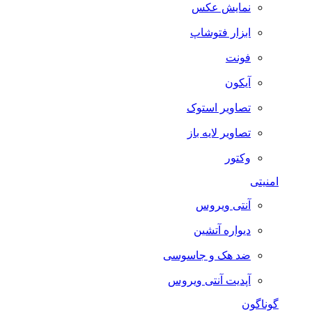
نمایش عکس
ابزار فتوشاپ
فونت
آیکون
تصاویر استوک
تصاویر لایه باز
وکتور
امنیتی
آنتی ویروس
دیواره آتشین
ضد هک و جاسوسی
آپدیت آنتی ویروس
گوناگون