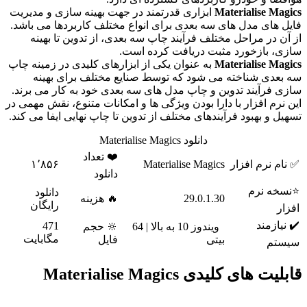
Materialise Magics
ابزاری قدرتمند در جهت بهینه سازی و مدیریت
فایل های مدل های سه بعدی برای انواع مختلف کاربردها می باشد.
از آن در مراحل مختلف فرآیند چاپ سه بعدی، از تدوین تا بهینه
سازی، بازخورد مثبت دریافت کرده است.
Materialise Magics
به عنوان یکی از ابزارهای کلیدی در زمینه چاپ
سه بعدی شناخته می شود که توسط صنایع مختلف برای بهینه
سازی فرآیند تدوین و چاپ مدل های سه بعدی خود به کار می برند.
این نرم افزار با دارا بودن ویژگی ها و امکانات متنوع، نقش مهمی در
تسهیل و بهبود فرآیندهای مختلف از تدوین تا چاپ نهایی ایفا می کند.
دانلود Materialise Magics
❤️ تعداد
✅ نام نرم افزار
Materialise Magics
۱٬۸۵۶
دانلود
⭐نسخه نرم
دانلود
29.0.1.30
🔥 هزینه
رایگان
افزار
✔️ نیازمند
471
ویندوز 10 به بالا | 64
🔆 حجم
مگابایت
بیتی
فایل
سیستم
قابلیت های کلیدی Materialise Magics