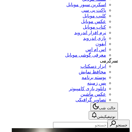
اسکرین سیور موبایل
پاکت پی سی
کلیپ موبایل
عکس موبایل
کتاب موبایل
نرم افزار اندروید
بازی اندروید
آیفون
اس ام اس
معرفی گوشی موبایل
سرگرمی
ابزار دسکتاپ
محافظ نمایش
پوسته برنامه
پس زمینه
دانلود بازی کامپیوتر
عکس ماشین
تصاویر گرافیکی
حالت شب
نوتیفیکیشن
جستجو