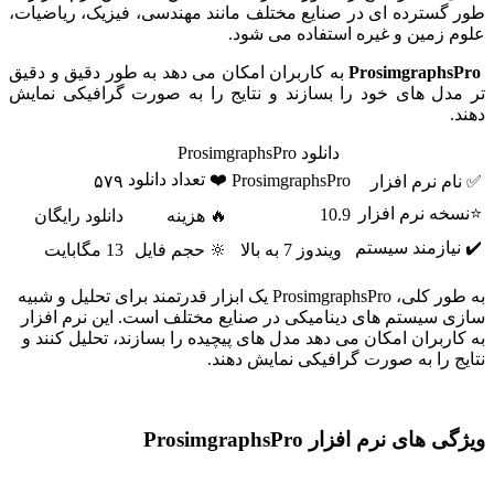
طور گسترده ای در صنایع مختلف مانند مهندسی، فیزیک، ریاضیات،
علوم زمین و غیره استفاده می شود.
ProsimgraphsPro
به کاربران امکان می دهد به طور دقیق و دقیق
تر مدل های خود را بسازند و نتایج را به صورت گرافیکی نمایش
دهند.
دانلود ProsimgraphsPro
❤️ تعداد دانلود
ProsimgraphsPro
✅ نام نرم افزار
۵۷۹
⭐نسخه نرم افزار
10.9
🔥 هزینه
دانلود رایگان
✔️ نیازمند سیستم
ویندوز 7 به بالا
🔆 حجم فایل
13 مگابایت
به طور کلی، ProsimgraphsPro یک ابزار قدرتمند برای تحلیل و شبیه
سازی سیستم های دینامیکی در صنایع مختلف است. این نرم افزار
به کاربران امکان می دهد مدل های پیچیده را بسازند، تحلیل کنند و
نتایج را به صورت گرافیکی نمایش دهند.
ویژگی های نرم افزار ProsimgraphsPro