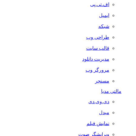
اف.تی.پی
ایمیل
شبکه
طراحی وب
قالب سایت
مدیریت دانلود
مرورگر وب
مسنجر
مالتی مدیا
دی.وی.دی
مبدل
نمایش فیلم
ویرایشگر صوت