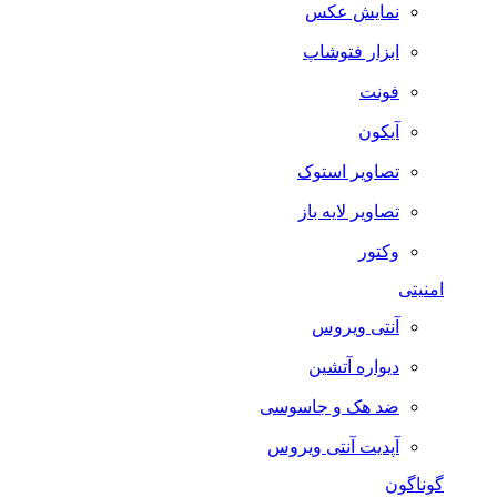
نمایش عکس
ابزار فتوشاپ
فونت
آیکون
تصاویر استوک
تصاویر لایه باز
وکتور
امنیتی
آنتی ویروس
دیواره آتشین
ضد هک و جاسوسی
آپدیت آنتی ویروس
گوناگون