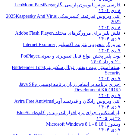
فارسی نویس لیومون پارسی نگار
LeoMoon ParsiNegar
۸ دی ۱۴۰۴
آنتی ویروس قدرتمند کسپرسکی 2025
Kaspersky Anti Virus
2025
۸ دی ۱۴۰۴
فلش پلیر برای مرورگرهای مختلف
Adobe Flash Player
۷ دی ۱۴۰۴
مرورگر محبوب اینترنت اکسپلورر
Internet Explorer
۷ دی ۱۴۰۴
پوت پلیر پخش انواع فایل تصویری و صوتی
PotPlayer
۲۰ خرداد ۱۴۰۵
بسته امنیتی بیت دیفندر توتال سکوریتی
Bitdefender Total
Security
۷ دی ۱۴۰۴
اجرای برنامه بر اساس زبان برنامه نویسی ج
Java SE
Development Kit (JDK)
۷ دی ۱۴۰۴
آنتی ویروس رایگان و قدرتمند آویرا
Avira Free Antivirus
۷ دی ۱۴۰۴
بلو استکس اجرای نرم افزار اندروید در کام
BlueStacks
۲۶ تیر ۱۴۰۵
ویندوز 8.1
8.1 - Microsoft Windows 8.1
۷ دی ۱۴۰۴