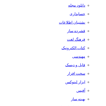
دانلود مجله
حسابداری
پشتیبان اطلاعات
فشرده ساز
فرهنگ لغت
کتاب الکترونیک
مهندسی
فایل و دیسک
سخت افزار
ابزار لینوکس
آفیس
بهینه ساز