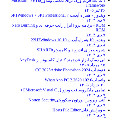
دات نت فریم ورک برای تمامی ویندوزها
Microsoft .NET
Framework
۲۶ تیر ۱۴۰۵
ویندوز 7 همراه آپدیت 7 SP1
Windows 7 SP1 Professional
۷ دی ۱۴۰۴
ROM - برنامه نرو | ابزار رایت حرفه ای و
Nero Burning
ROM
۷ دی ۱۴۰۴
ویندوز 10 همراه آپدیت 10 22H2
Windows 10
۸ دی ۱۴۰۴
شیریت برای اندروید و کامپیوتر
SHAREit
۷ دی ۱۴۰۴
انی دسک ابزار قدرتمند کنترل کامپیوتر از
AnyDesk
۱۵ مرداد ۱۴۰۵
فتوشاپ CC 2025
Adobe Photoshop 2024
۷ دی ۱۴۰۴
واتساپ
WhatsApp PC 2.2620.102.0
۲۰ خرداد ۱۴۰۵
تمامی مایکروسافت ویژوال C
Microsoft Visual C++
۷ دی ۱۴۰۴
آنتی ویروس نورتون سکوریتی
Norton Security
۷ دی ۱۴۰۴
– ویرایش فایل
Hosts File Editor+
۷ دی ۱۴۰۴