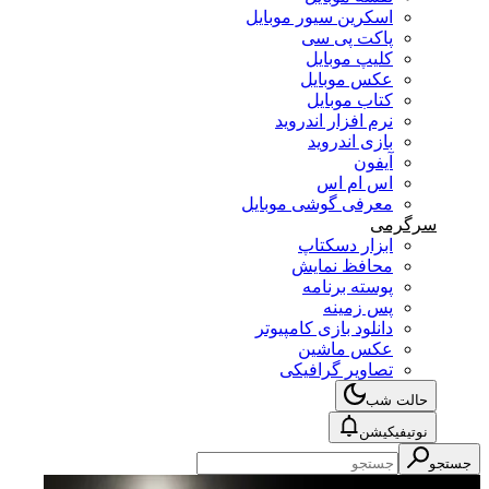
اسکرین سیور موبایل
پاکت پی سی
کلیپ موبایل
عکس موبایل
کتاب موبایل
نرم افزار اندروید
بازی اندروید
آیفون
اس ام اس
معرفی گوشی موبایل
سرگرمی
ابزار دسکتاپ
محافظ نمایش
پوسته برنامه
پس زمینه
دانلود بازی کامپیوتر
عکس ماشین
تصاویر گرافیکی
حالت شب
نوتیفیکیشن
جستجو