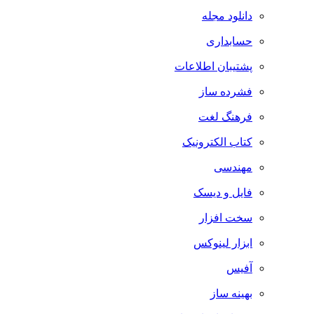
دانلود مجله
حسابداری
پشتیبان اطلاعات
فشرده ساز
فرهنگ لغت
کتاب الکترونیک
مهندسی
فایل و دیسک
سخت افزار
ابزار لینوکس
آفیس
بهینه ساز