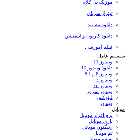
موزیک بی کلام
تیتراژ سریال
دانلود مستند
دانلود کارتون و انیمیشن
فیلم آموزشی
سیستم عامل
ویندوز 11
دانلود ویندوز 10
ویندوز 8 و 8.1
ویندوز 7
ویندوز xp
ویندوز سرور
لینوکس
ویندوز
موبایل
نرم افزار موبایل
بازی موبایل
رینگتون موبایل
تم موبایل
نقشه موبایل