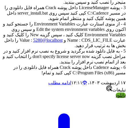
منیجر را نصب کنید و سپس ببندید.
3 - پوشه LicenseManager داخل پوشه Crack همراه فایل دانلودی را
در مسیر C:\Cadence کپی کنید سپس روی server_install.bat داخل
همین پوشه کلیک کنید و منتظر اتمام شوید.
4 - از منوی استارت عبارت Environment Variables را جستجو کنید و
اکنون روی Edit the system environment variables و سپس روی
Environment Variables کلیک کنید ، سپس گزینه New را کلیک کنید و
عبارت Name : CDS_LIC_FILE و Value :
5280@localhost
را داخل
بخش ها به ترتیب قرار دهید.
5 - به فایل دانلود شده برگردید و شروع به نصب نرم افزار کنید و در
مراحل نصب گزینه don't specify license server now را انتخاب کنید و
بعد از اتمام نصب نرم افزار را ببندید.
6 - پوشه Cadence داخل پوشه Crack همراه فایل دانلودی را در
مسیر C:\Program Files (x86) کپی کنید و تمام!
۱۷ اردیبهشت ۱۴۰۳،‏ ۱۲:۱۱
ادامه مطلب
تبلیغات
دانلود