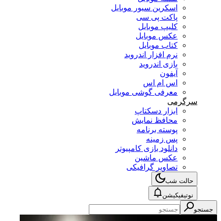
اسکرین سیور موبایل
پاکت پی سی
کلیپ موبایل
عکس موبایل
کتاب موبایل
نرم افزار اندروید
بازی اندروید
آیفون
اس ام اس
معرفی گوشی موبایل
سرگرمی
ابزار دسکتاپ
محافظ نمایش
پوسته برنامه
پس زمینه
دانلود بازی کامپیوتر
عکس ماشین
تصاویر گرافیکی
حالت شب
نوتیفیکیشن
جستجو