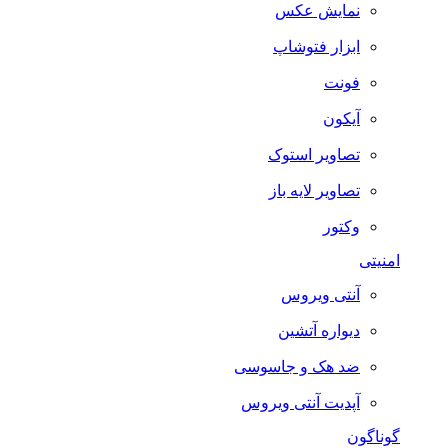
نمایش عکس
ابزار فتوشاپ
فونت
آیکون
تصاویر استوک
تصاویر لایه باز
وکتور
امنیتی
آنتی ویروس
دیواره آتشین
ضد هک و جاسوسی
آپدیت آنتی ویروس
گوناگون