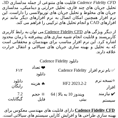
Cadence Fidelity CFD
قابلیت های متنوعی از جمله مدلسازی 3D،
تحلیل جریان های چند فازی، تحلیل حرارتی و دینامیکی، مدلسازی
جریان های مخلوط و تحلیل جریان های توربولانسی را داراست. این
نرم افزار همچنین امکان اتصال به نرم افزارهای دیگر مانند نرم
افزارهای CAD و انجام تحلیل های ترکیبی را فراهم می کند.
از دیگر ویژگی های
Cadence Fidelity CFD
می توان به رابط کاربری
کاربرپسند و قابلیت انجام شبیه سازی های پیشرفته با زمان محدود
اشاره کرد. این نرم افزار مناسب برای مهندسان و محققانی است
که به تحلیل و بهینه سازی جریان های سیالاتی و انتقال حرارت
علاقه دارند.
دانلود Cadence Fidelity
❤️ تعداد
✅ نام نرم افزار
Cadence Fidelity
۶۱۲
دانلود
⭐نسخه نرم
دانلود
2023.2-2 HF2
🔥 هزینه
رایگان
افزار
✔️ نیازمند
7.2
ویندوز 10 به بالا | 64
🔆 حجم
گیگابایت
بیتی
فایل
سیستم
Cadence Fidelity CFD
دارای قابلیت های مهندسی معکوس برای
بهینه سازی طراحی ها و افزایش کارایی سیستم های سیالاتی است.