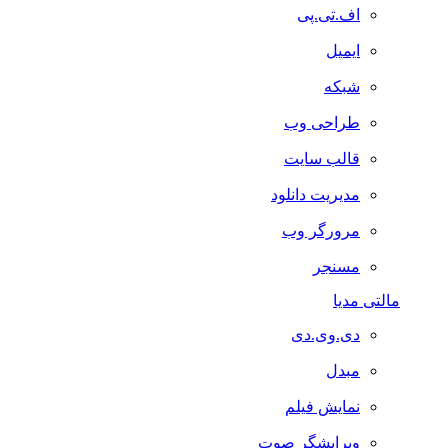
اف.تی.پی
ایمیل
شبکه
طراحی وب
قالب سایت
مدیریت دانلود
مرورگر وب
مسنجر
مالتی مدیا
دی.وی.دی
مبدل
نمایش فیلم
ویرایشگر صوت