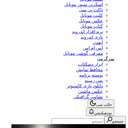
اسکرین سیور موبایل
پاکت پی سی
کلیپ موبایل
عکس موبایل
کتاب موبایل
نرم افزار اندروید
بازی اندروید
آیفون
اس ام اس
معرفی گوشی موبایل
سرگرمی
ابزار دسکتاپ
محافظ نمایش
پوسته برنامه
پس زمینه
دانلود بازی کامپیوتر
عکس ماشین
تصاویر گرافیکی
حالت شب
نوتیفیکیشن
جستجو