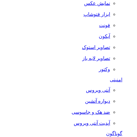
نمایش عکس
ابزار فتوشاپ
فونت
آیکون
تصاویر استوک
تصاویر لایه باز
وکتور
امنیتی
آنتی ویروس
دیواره آتشین
ضد هک و جاسوسی
آپدیت آنتی ویروس
گوناگون