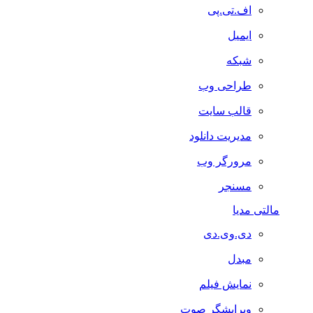
اف.تی.پی
ایمیل
شبکه
طراحی وب
قالب سایت
مدیریت دانلود
مرورگر وب
مسنجر
مالتی مدیا
دی.وی.دی
مبدل
نمایش فیلم
ویرایشگر صوت