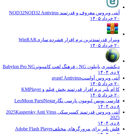
آنتی ویروس معروف و قدرتمند NOD32
NOD32 Antivirus
۲۰ خرداد ۱۴۰۵
وینرار قدرتمندترین نرم افزار فشرده سازی
WinRAR
۲۰ خرداد ۱۴۰۵
دیکشنری بابیلون NG - فرهنگ لغت کامپیوتر
Babylon Pro NG
۷ دی ۱۴۰۴
آنتی ویروس آواست
avast! Antivirus
۲۰ خرداد ۱۴۰۵
کا ام پلیر نرم افزار قدرتمند پخش فیلم و
KMPlayer
۲۰ خرداد ۱۴۰۵
فارسی نویس لیومون پارسی نگار
LeoMoon ParsiNegar
۸ دی ۱۴۰۴
آنتی ویروس قدرتمند کسپرسکی 2025
Kaspersky Anti Virus
2025
۸ دی ۱۴۰۴
فلش پلیر برای مرورگرهای مختلف
Adobe Flash Player