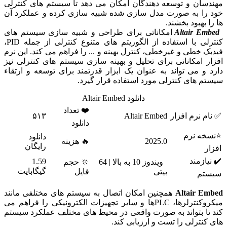
مهندسان و توسعه دهندگان امکان می دهد تا سیستم های کنترلی
خود را به صورت مدل سازی شده شبیه سازی کرده و عملکرد آن
ها را بهبود بخشند.
Altair Embed
امکاناتی برای طراحی و شبیه سازی سیستم های
کنترلی با استفاده از الگوریتم های متنوع کنترلی از جمله PID،
فیدبک خطی و غیرخطی، کنترل بهینه و ... را فراهم می کند. این نرم
افزار امکاناتی برای تحلیل و بهینه سازی سیستم های کنترلی نیز
دارد و می تواند به عنوان یک ابزار قدرتمند برای توسعه و ارتقاء
سیستم های کنترلی مورد استفاده قرار گیرد.
دانلود Altair Embed
❤️ تعداد
✅ نام نرم افزار
Altair Embed
۵۱۳
دانلود
⭐نسخه نرم
دانلود
2025.0
🔥 هزینه
رایگان
افزار
✔️ نیازمند
1.59
ویندوز 10 به بالا | 64
🔆 حجم
گیگابایت
بیتی
فایل
سیستم
Altair Embed
همچنین امکان اتصال به سیستم های مختلفی مانند
میکروکنترلرها، PLCها و سایر تجهیزات الکترونیکی را فراهم می
کند تا بتواند به صورت واقعی در محیط های مختلف عملکرد سیستم
های کنترلی را تست و ارزیابی کند.