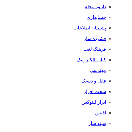
دانلود مجله
حسابداری
پشتیبان اطلاعات
فشرده ساز
فرهنگ لغت
کتاب الکترونیک
مهندسی
فایل و دیسک
سخت افزار
ابزار لینوکس
آفیس
بهینه ساز