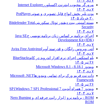
۷ دی ۱۴۰۴
مرورگر محبوب اینترنت اکسپلورر
Internet Explorer
۷ دی ۱۴۰۴
پوت پلیر پخش انواع فایل تصویری و صوتی
PotPlayer
۲۰ خرداد ۱۴۰۵
بسته امنیتی بیت دیفندر توتال سکوریتی
Bitdefender Total
Security
۷ دی ۱۴۰۴
اجرای برنامه بر اساس زبان برنامه نویسی ج
Java SE
Development Kit (JDK)
۷ دی ۱۴۰۴
آنتی ویروس رایگان و قدرتمند آویرا
Avira Free Antivirus
۷ دی ۱۴۰۴
بلو استکس اجرای نرم افزار اندروید در کام
BlueStacks
۲۶ تیر ۱۴۰۵
ویندوز 8.1
8.1 - Microsoft Windows 8.1
۷ دی ۱۴۰۴
دات نت فریم ورک برای تمامی ویندوزها
Microsoft .NET
Framework
۲۶ تیر ۱۴۰۵
ویندوز 7 همراه آپدیت 7 SP1
Windows 7 SP1 Professional
۷ دی ۱۴۰۴
ROM - برنامه نرو | ابزار رایت حرفه ای و
Nero Burning
ROM