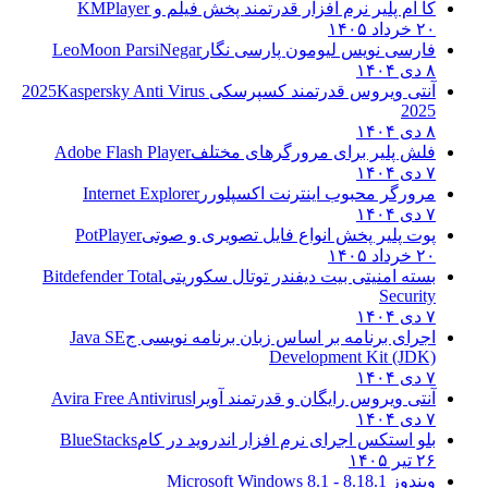
کا ام پلیر نرم افزار قدرتمند پخش فیلم و
KMPlayer
۲۰ خرداد ۱۴۰۵
فارسی نویس لیومون پارسی نگار
LeoMoon ParsiNegar
۸ دی ۱۴۰۴
آنتی ویروس قدرتمند کسپرسکی 2025
Kaspersky Anti Virus
2025
۸ دی ۱۴۰۴
فلش پلیر برای مرورگرهای مختلف
Adobe Flash Player
۷ دی ۱۴۰۴
مرورگر محبوب اینترنت اکسپلورر
Internet Explorer
۷ دی ۱۴۰۴
پوت پلیر پخش انواع فایل تصویری و صوتی
PotPlayer
۲۰ خرداد ۱۴۰۵
بسته امنیتی بیت دیفندر توتال سکوریتی
Bitdefender Total
Security
۷ دی ۱۴۰۴
اجرای برنامه بر اساس زبان برنامه نویسی ج
Java SE
Development Kit (JDK)
۷ دی ۱۴۰۴
آنتی ویروس رایگان و قدرتمند آویرا
Avira Free Antivirus
۷ دی ۱۴۰۴
بلو استکس اجرای نرم افزار اندروید در کام
BlueStacks
۲۶ تیر ۱۴۰۵
ویندوز 8.1
8.1 - Microsoft Windows 8.1