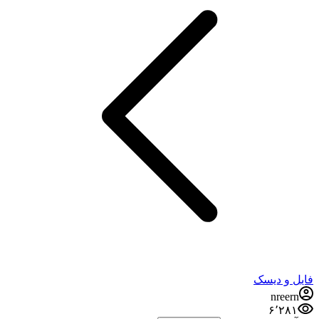
فایل و دیسک
nreern
۶٬۲۸۱