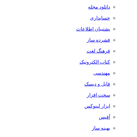
دانلود مجله
حسابداری
پشتیبان اطلاعات
فشرده ساز
فرهنگ لغت
کتاب الکترونیک
مهندسی
فایل و دیسک
سخت افزار
ابزار لینوکس
آفیس
بهینه ساز