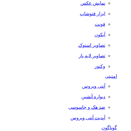
نمایش عکس
ابزار فتوشاپ
فونت
آیکون
تصاویر استوک
تصاویر لایه باز
وکتور
امنیتی
آنتی ویروس
دیواره آتشین
ضد هک و جاسوسی
آپدیت آنتی ویروس
گوناگون