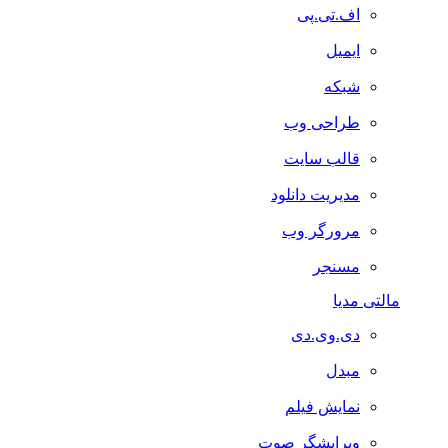
اف.تی.پی
ایمیل
شبکه
طراحی وب
قالب سایت
مدیریت دانلود
مرورگر وب
مسنجر
مالتی مدیا
دی.وی.دی
مبدل
نمایش فیلم
ویرایشگر صوت