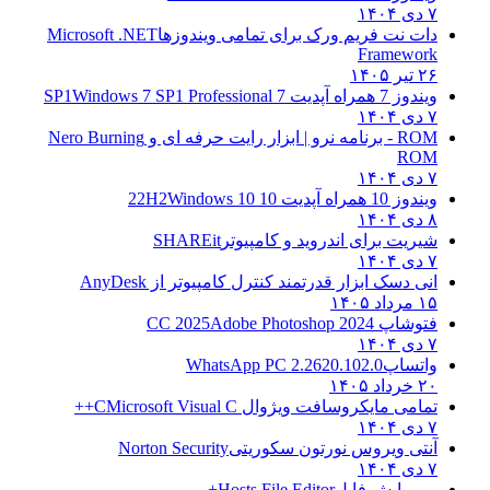
۷ دی ۱۴۰۴
دات نت فریم ورک برای تمامی ویندوزها
Microsoft .NET
Framework
۲۶ تیر ۱۴۰۵
ویندوز 7 همراه آپدیت 7 SP1
Windows 7 SP1 Professional
۷ دی ۱۴۰۴
ROM - برنامه نرو | ابزار رایت حرفه ای و
Nero Burning
ROM
۷ دی ۱۴۰۴
ویندوز 10 همراه آپدیت 10 22H2
Windows 10
۸ دی ۱۴۰۴
شیریت برای اندروید و کامپیوتر
SHAREit
۷ دی ۱۴۰۴
انی دسک ابزار قدرتمند کنترل کامپیوتر از
AnyDesk
۱۵ مرداد ۱۴۰۵
فتوشاپ CC 2025
Adobe Photoshop 2024
۷ دی ۱۴۰۴
واتساپ
WhatsApp PC 2.2620.102.0
۲۰ خرداد ۱۴۰۵
تمامی مایکروسافت ویژوال C
Microsoft Visual C++
۷ دی ۱۴۰۴
آنتی ویروس نورتون سکوریتی
Norton Security
۷ دی ۱۴۰۴
– ویرایش فایل
Hosts File Editor+