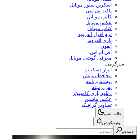
اسکرین سیور موبایل
پاکت پی سی
کلیپ موبایل
عکس موبایل
کتاب موبایل
نرم افزار اندروید
بازی اندروید
آیفون
اس ام اس
معرفی گوشی موبایل
سرگرمی
ابزار دسکتاپ
محافظ نمایش
پوسته برنامه
پس زمینه
دانلود بازی کامپیوتر
عکس ماشین
تصاویر گرافیکی
حالت شب
نوتیفیکیشن
جستجو