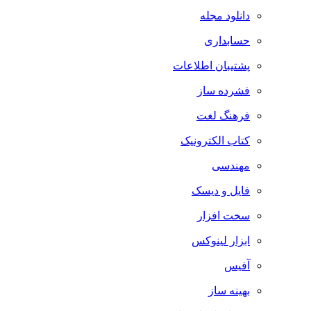
دانلود مجله
حسابداری
پشتیبان اطلاعات
فشرده ساز
فرهنگ لغت
کتاب الکترونیک
مهندسی
فایل و دیسک
سخت افزار
ابزار لینوکس
آفیس
بهینه ساز