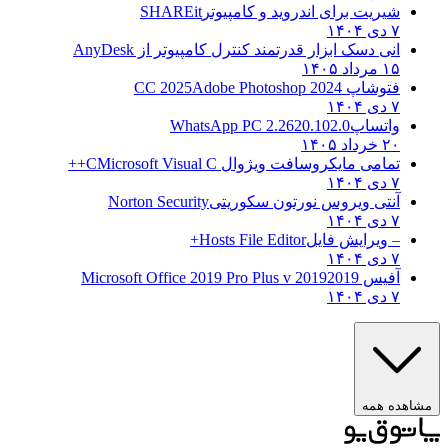
شیریت برای اندروید و کامپیوتر
SHAREit
۷ دی ۱۴۰۴
انی دسک ابزار قدرتمند کنترل کامپیوتر از
AnyDesk
۱۵ مرداد ۱۴۰۵
فتوشاپ CC 2025
Adobe Photoshop 2024
۷ دی ۱۴۰۴
واتساپ
WhatsApp PC 2.2620.102.0
۲۰ خرداد ۱۴۰۵
تمامی مایکروسافت ویژوال C
Microsoft Visual C++
۷ دی ۱۴۰۴
آنتی ویروس نورتون سکوریتی
Norton Security
۷ دی ۱۴۰۴
– ویرایش فایل
Hosts File Editor+
۷ دی ۱۴۰۴
آفیس 2019
2019 Microsoft Office 2019 Pro Plus v
۷ دی ۱۴۰۴
هده همه