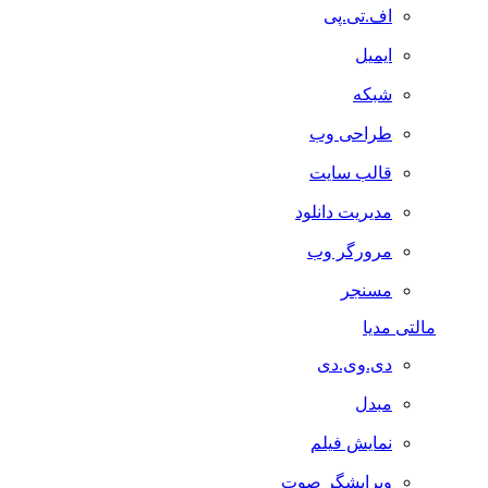
اف.تی.پی
ایمیل
شبکه
طراحی وب
قالب سایت
مدیریت دانلود
مرورگر وب
مسنجر
مالتی مدیا
دی.وی.دی
مبدل
نمایش فیلم
ویرایشگر صوت