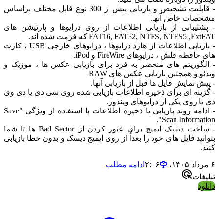
- قابلیت تشخیص و بازیابی بیش از 300 نوع فایل مختلف براساس
ات خاص آنها.
تیبانی از بازیابی اطلاعات از روی درایوها و پارتیشن های
FAT16, FAT32, NTFS, NTFS5 , که فرمت شده اند.
- بازیابی اطلاعات از هارد درایوها ، درایوهای خارجی USB ، کارت
فظه فلش ، درایوهای FireWire و iPod.
گوریتم های منحصر به فرد برای بازیابی عکس ها ، موزیک و
 و همچنین بازیابی عکس های RAW.
 نمایش فایل ها قبل از بازیابی آنها.
ینه ای برای ذخیره اطلاعات بازیابی شده روی سی دی یا دی وی
 روی یکی از درایوهای ویندوز.
- ادامه روند بازیابی یا ذخیره اطلاعات با استفاده از ویژگی "Save
Scan Informat
- ساخت دیسک ایمیج برای عبور کردن از Bad Sector ها تا شما
ید فایل های خود را بعداً از روی ایمیج دیسک و بدون خطا بازیابی
ادامه مطلب
ات
د