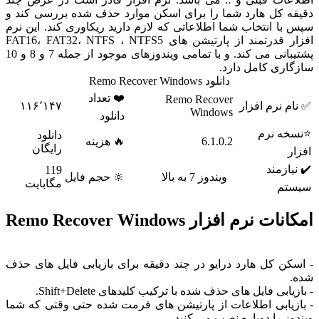
ه کل هارد شما را برای اسکن موارد حذف شده بررسی کند و
با انتخاب شما اطلاعاتی که لازم دارید ریکاوری کند. این نرم
افزار قدرتمند از پارتیشن های FAT16، FAT32، NTFS ، NTFS5
پشتیبانی می کند. و با تمامی ویندوزهای موجود از جمله 7 و 8 و 10
اری کامل دارد.
دانلود Remo Recover Windows
❤️ تعداد
Remo Recover
م نرم افزار
۱۱۶٬۱۴۷
Windows
دانلود
خه نرم
دانلود
6.1.0.2
🔥 هزینه
رایگان
ر
یازمند
119
ویندوز 7 به بالا
🔆 حجم فایل
مگابایت
تم
ت نرم افزار Remo Recover Windows
کن کل هارد درایو در چند دقیقه برای بازیابی فایل های حذف
ابی فایل های حذف شده با ترکیب کلیدهای Shift+Delete.
زیابی اطلاعات از پارتیشن های فرمت شده حتی وقتی که شما
وز را دوباره نصب می کنید.