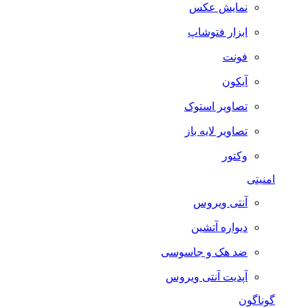
نمایش عکس
ابزار فتوشاپ
فونت
آیکون
تصاویر استوک
تصاویر لایه باز
وکتور
امنیتی
آنتی ویروس
دیواره آتشین
ضد هک و جاسوسی
آپدیت آنتی ویروس
گوناگون