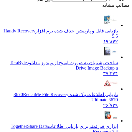
ب مشابه
بازیابی فایل و پارتیشن حذف شده نرم افزار
Handy Recovery
5.5
۶۹٬۸۴۲
ساخت پشتیبان به صورت ایمیج از ویندوز - دانلود
TeraByte
Drive Image Backup a
۳۷٬۳۷۴
بازیابی اطلاعات پاک شده 3670
ReclaiMe File Recovery
Ultimate 3670
۲۶٬۷۲۹
ابزاری قدرتمند برای بازیابی اطلاعات
TogetherShare Data
Recovery 7.4