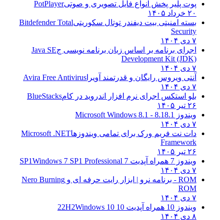
پوت پلیر پخش انواع فایل تصویری و صوتی
PotPlayer
۲۰ خرداد ۱۴۰۵
بسته امنیتی بیت دیفندر توتال سکوریتی
Bitdefender Total
Security
۷ دی ۱۴۰۴
اجرای برنامه بر اساس زبان برنامه نویسی ج
Java SE
Development Kit (JDK)
۷ دی ۱۴۰۴
آنتی ویروس رایگان و قدرتمند آویرا
Avira Free Antivirus
۷ دی ۱۴۰۴
بلو استکس اجرای نرم افزار اندروید در کام
BlueStacks
۲۶ تیر ۱۴۰۵
ویندوز 8.1
8.1 - Microsoft Windows 8.1
۷ دی ۱۴۰۴
دات نت فریم ورک برای تمامی ویندوزها
Microsoft .NET
Framework
۲۶ تیر ۱۴۰۵
ویندوز 7 همراه آپدیت 7 SP1
Windows 7 SP1 Professional
۷ دی ۱۴۰۴
ROM - برنامه نرو | ابزار رایت حرفه ای و
Nero Burning
ROM
۷ دی ۱۴۰۴
ویندوز 10 همراه آپدیت 10 22H2
Windows 10
۸ دی ۱۴۰۴