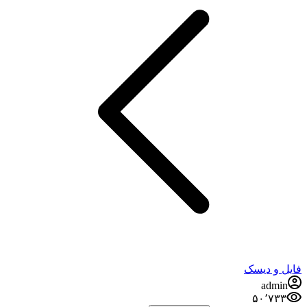
 و دیسک
admi
۵۰٬۷۳