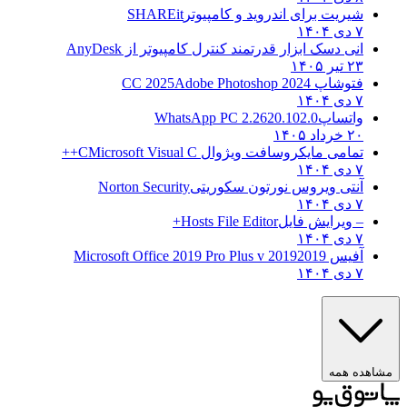
شیریت برای اندروید و کامپیوتر
SHAREit
۷ دی ۱۴۰۴
انی دسک ابزار قدرتمند کنترل کامپیوتر از
AnyDesk
۲۳ تیر ۱۴۰۵
فتوشاپ CC 2025
Adobe Photoshop 2024
۷ دی ۱۴۰۴
واتساپ
WhatsApp PC 2.2620.102.0
۲۰ خرداد ۱۴۰۵
تمامی مایکروسافت ویژوال C
Microsoft Visual C++
۷ دی ۱۴۰۴
آنتی ویروس نورتون سکوریتی
Norton Security
۷ دی ۱۴۰۴
– ویرایش فایل
Hosts File Editor+
۷ دی ۱۴۰۴
آفیس 2019
2019 Microsoft Office 2019 Pro Plus v
۷ دی ۱۴۰۴
هده همه