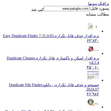
ک نیم‌بها
د فایل:
کپی شد
ب مشابه
نرم افزار حذف فایل تکراری
Easy Duplicate Finder 7.31.0.65
۶۴٬۸۳۰
نرم افزار اسکن و پاکسازی فایل تکراری
Duplicate Cleaner
v4.1.4
۴۵٬۰۶۰
جستجو و حذف فایل تکراری - دانلود
Duplicate File Finder
2024.07
۴۶٬۹۸۲