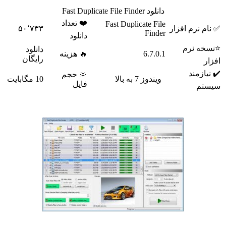
دانلود Fast Duplicate File Finder
❤️ تعداد
Fast Duplicate File
م نرم افزار
۵۰٬۷۳۳
Finder
دانلود
خه نرم
دانلود
6.7.0.1
🔥 هزینه
رایگان
ر
یازمند
🔆 حجم
ویندوز 7 به بالا
10 مگابایت
فایل
تم