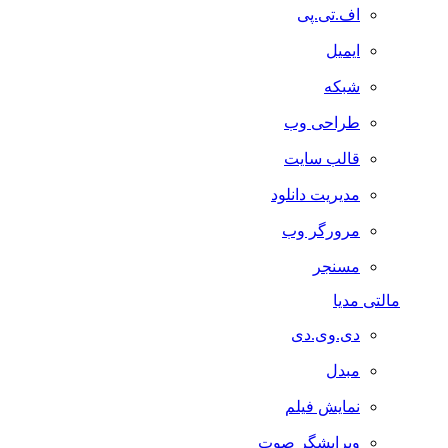
اف.تی.پی
ایمیل
شبکه
طراحی وب
قالب سایت
مدیریت دانلود
مرورگر وب
مسنجر
مالتی مدیا
دی.وی.دی
مبدل
نمایش فیلم
ویرایشگر صوت