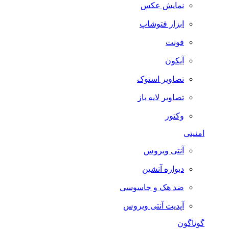
نمایش عکس
ابزار فتوشاپ
فونت
آیکون
تصاویر استوک
تصاویر لایه باز
وکتور
امنیتی
آنتی ویروس
دیواره آتشین
ضد هک و جاسوسی
آپدیت آنتی ویروس
گوناگون