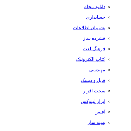
دانلود مجله
حسابداری
پشتیبان اطلاعات
فشرده ساز
فرهنگ لغت
کتاب الکترونیک
مهندسی
فایل و دیسک
سخت افزار
ابزار لینوکس
آفیس
بهینه ساز