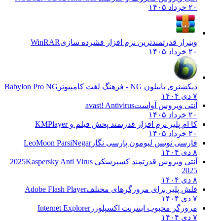
۲۰ خرداد ۱۴۰۵
وینرار قدرتمندترین نرم افزار فشرده سازی
WinRAR
۲۰ خرداد ۱۴۰۵
دیکشنری بابیلون NG - فرهنگ لغت کامپیوتر
Babylon Pro NG
۷ دی ۱۴۰۴
آنتی ویروس آواست
avast! Antivirus
۲۰ خرداد ۱۴۰۵
کا ام پلیر نرم افزار قدرتمند پخش فیلم و
KMPlayer
۲۰ خرداد ۱۴۰۵
فارسی نویس لیومون پارسی نگار
LeoMoon ParsiNegar
۸ دی ۱۴۰۴
آنتی ویروس قدرتمند کسپرسکی 2025
Kaspersky Anti Virus
2025
۸ دی ۱۴۰۴
فلش پلیر برای مرورگرهای مختلف
Adobe Flash Player
۷ دی ۱۴۰۴
مرورگر محبوب اینترنت اکسپلورر
Internet Explorer
۷ دی ۱۴۰۴