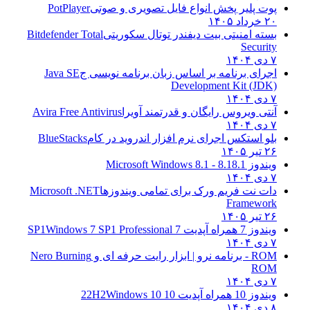
پوت پلیر پخش انواع فایل تصویری و صوتی
PotPlayer
۲۰ خرداد ۱۴۰۵
بسته امنیتی بیت دیفندر توتال سکوریتی
Bitdefender Total
Security
۷ دی ۱۴۰۴
اجرای برنامه بر اساس زبان برنامه نویسی ج
Java SE
Development Kit (JDK)
۷ دی ۱۴۰۴
آنتی ویروس رایگان و قدرتمند آویرا
Avira Free Antivirus
۷ دی ۱۴۰۴
بلو استکس اجرای نرم افزار اندروید در کام
BlueStacks
۲۶ تیر ۱۴۰۵
ویندوز 8.1
8.1 - Microsoft Windows 8.1
۷ دی ۱۴۰۴
دات نت فریم ورک برای تمامی ویندوزها
Microsoft .NET
Framework
۲۶ تیر ۱۴۰۵
ویندوز 7 همراه آپدیت 7 SP1
Windows 7 SP1 Professional
۷ دی ۱۴۰۴
ROM - برنامه نرو | ابزار رایت حرفه ای و
Nero Burning
ROM
۷ دی ۱۴۰۴
ویندوز 10 همراه آپدیت 10 22H2
Windows 10
۸ دی ۱۴۰۴