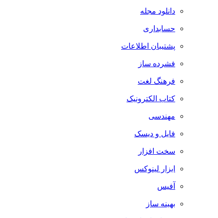
دانلود مجله
حسابداری
پشتیبان اطلاعات
فشرده ساز
فرهنگ لغت
کتاب الکترونیک
مهندسی
فایل و دیسک
سخت افزار
ابزار لینوکس
آفیس
بهینه ساز