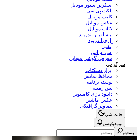
اسکرین سیور موبایل
پاکت پی سی
کلیپ موبایل
عکس موبایل
کتاب موبایل
نرم افزار اندروید
بازی اندروید
آیفون
اس ام اس
معرفی گوشی موبایل
سرگرمی
ابزار دسکتاپ
محافظ نمایش
پوسته برنامه
پس زمینه
دانلود بازی کامپیوتر
عکس ماشین
تصاویر گرافیکی
حالت شب
نوتیفیکیشن
جستجو