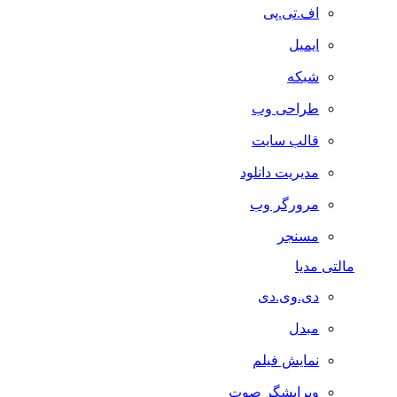
اف.تی.پی
ایمیل
شبکه
طراحی وب
قالب سایت
مدیریت دانلود
مرورگر وب
مسنجر
مالتی مدیا
دی.وی.دی
مبدل
نمایش فیلم
ویرایشگر صوت