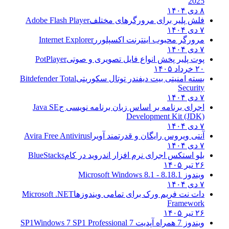
2025
۸ دی ۱۴۰۴
فلش پلیر برای مرورگرهای مختلف
Adobe Flash Player
۷ دی ۱۴۰۴
مرورگر محبوب اینترنت اکسپلورر
Internet Explorer
۷ دی ۱۴۰۴
پوت پلیر پخش انواع فایل تصویری و صوتی
PotPlayer
۲۰ خرداد ۱۴۰۵
بسته امنیتی بیت دیفندر توتال سکوریتی
Bitdefender Total
Security
۷ دی ۱۴۰۴
اجرای برنامه بر اساس زبان برنامه نویسی ج
Java SE
Development Kit (JDK)
۷ دی ۱۴۰۴
آنتی ویروس رایگان و قدرتمند آویرا
Avira Free Antivirus
۷ دی ۱۴۰۴
بلو استکس اجرای نرم افزار اندروید در کام
BlueStacks
۲۶ تیر ۱۴۰۵
ویندوز 8.1
8.1 - Microsoft Windows 8.1
۷ دی ۱۴۰۴
دات نت فریم ورک برای تمامی ویندوزها
Microsoft .NET
Framework
۲۶ تیر ۱۴۰۵
ویندوز 7 همراه آپدیت 7 SP1
Windows 7 SP1 Professional