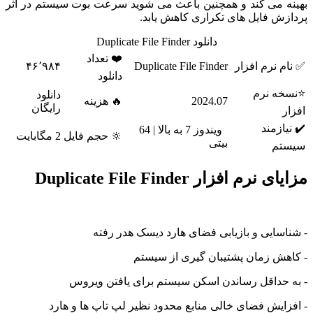
بهینه می کند و همچنین باعث می شوید سرعت بوت سیستم در اثر
پردازش فایل های تکراری کاهش یابد.
دانلود Duplicate File Finder
❤️ تعداد
✅ نام نرم افزار
Duplicate File Finder
۴۶٬۹۸۴
دانلود
⭐نسخه نرم
دانلود
2024.07
🔥 هزینه
رایگان
افزار
✔️ نیازمند
ویندوز 7 به بالا | 64
🔆 حجم فایل
2 مگابایت
بیتی
سیستم
مزایای نرم افزار Duplicate File Finder
- شناسایی و بازیابی فضای هارد دیسک هدر رفته
- کاهش زمان پشتیبان گیری از سیستم
- به حداقل رساندن اسکن سیستم برای یافتن ویروس
- افزایش فضای خالی منابع محدود نظیر لپ تاپ ها و هارد