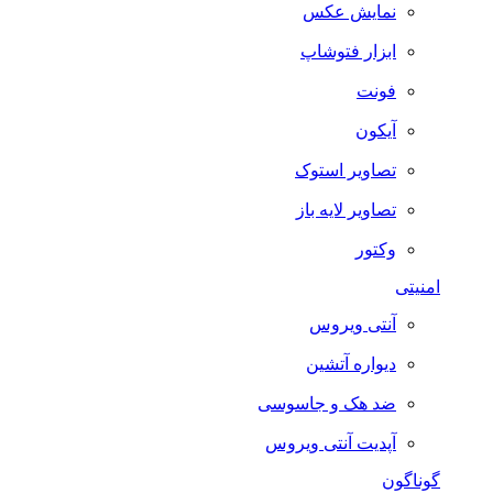
نمایش عکس
ابزار فتوشاپ
فونت
آیکون
تصاویر استوک
تصاویر لایه باز
وکتور
امنیتی
آنتی ویروس
دیواره آتشین
ضد هک و جاسوسی
آپدیت آنتی ویروس
گوناگون