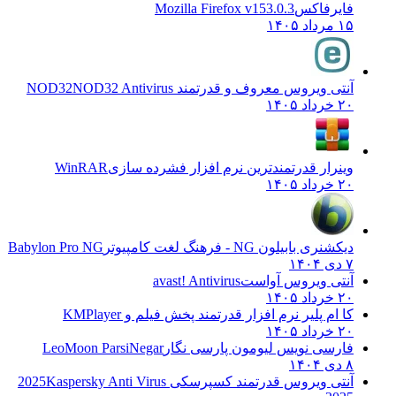
فایرفاکس
Mozilla Firefox v153.0.3
۱۵ مرداد ۱۴۰۵
آنتی ویروس معروف و قدرتمند NOD32
NOD32 Antivirus
۲۰ خرداد ۱۴۰۵
وینرار قدرتمندترین نرم افزار فشرده سازی
WinRAR
۲۰ خرداد ۱۴۰۵
دیکشنری بابیلون NG - فرهنگ لغت کامپیوتر
Babylon Pro NG
۷ دی ۱۴۰۴
آنتی ویروس آواست
avast! Antivirus
۲۰ خرداد ۱۴۰۵
کا ام پلیر نرم افزار قدرتمند پخش فیلم و
KMPlayer
۲۰ خرداد ۱۴۰۵
فارسی نویس لیومون پارسی نگار
LeoMoon ParsiNegar
۸ دی ۱۴۰۴
آنتی ویروس قدرتمند کسپرسکی 2025
Kaspersky Anti Virus