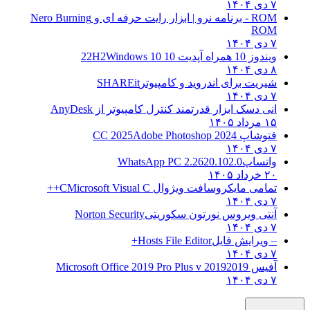
۷ دی ۱۴۰۴
ROM - برنامه نرو | ابزار رایت حرفه ای و
Nero Burning
ROM
۷ دی ۱۴۰۴
ویندوز 10 همراه آپدیت 10 22H2
Windows 10
۸ دی ۱۴۰۴
شیریت برای اندروید و کامپیوتر
SHAREit
۷ دی ۱۴۰۴
انی دسک ابزار قدرتمند کنترل کامپیوتر از
AnyDesk
۱۵ مرداد ۱۴۰۵
فتوشاپ CC 2025
Adobe Photoshop 2024
۷ دی ۱۴۰۴
واتساپ
WhatsApp PC 2.2620.102.0
۲۰ خرداد ۱۴۰۵
تمامی مایکروسافت ویژوال C
Microsoft Visual C++
۷ دی ۱۴۰۴
آنتی ویروس نورتون سکوریتی
Norton Security
۷ دی ۱۴۰۴
– ویرایش فایل
Hosts File Editor+
۷ دی ۱۴۰۴
آفیس 2019
2019 Microsoft Office 2019 Pro Plus v
۷ دی ۱۴۰۴