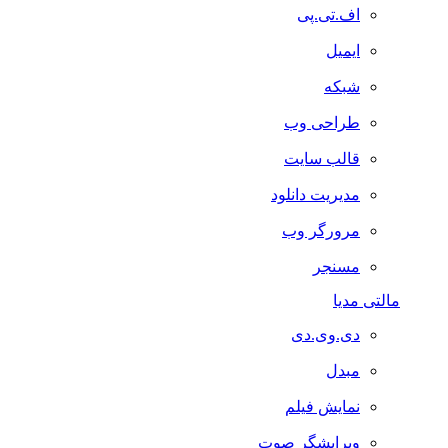
اف.تی.پی
ایمیل
شبکه
طراحی وب
قالب سایت
مدیریت دانلود
مرورگر وب
مسنجر
مالتی مدیا
دی.وی.دی
مبدل
نمایش فیلم
ویرایشگر صوت