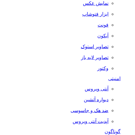
نمایش عکس
ابزار فتوشاپ
فونت
آیکون
تصاویر استوک
تصاویر لایه باز
وکتور
امنیتی
آنتی ویروس
دیواره آتشین
ضد هک و جاسوسی
آپدیت آنتی ویروس
گوناگون