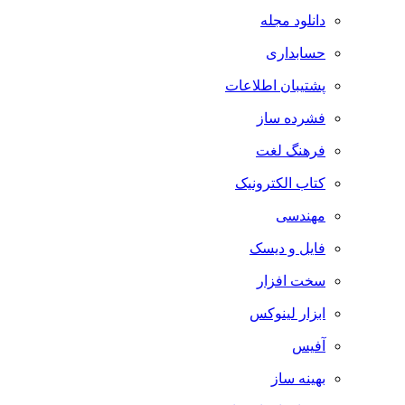
دانلود مجله
حسابداری
پشتیبان اطلاعات
فشرده ساز
فرهنگ لغت
کتاب الکترونیک
مهندسی
فایل و دیسک
سخت افزار
ابزار لینوکس
آفیس
بهینه ساز