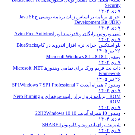
Security
۷ دی ۱۴۰۴
اجرای برنامه بر اساس زبان برنامه نویسی ج
Java SE
Development Kit (JDK)
۷ دی ۱۴۰۴
آنتی ویروس رایگان و قدرتمند آویرا
Avira Free Antivirus
۷ دی ۱۴۰۴
بلو استکس اجرای نرم افزار اندروید در کام
BlueStacks
۲۶ تیر ۱۴۰۵
ویندوز 8.1
8.1 - Microsoft Windows 8.1
۷ دی ۱۴۰۴
دات نت فریم ورک برای تمامی ویندوزها
Microsoft .NET
Framework
۲۶ تیر ۱۴۰۵
ویندوز 7 همراه آپدیت 7 SP1
Windows 7 SP1 Professional
۷ دی ۱۴۰۴
ROM - برنامه نرو | ابزار رایت حرفه ای و
Nero Burning
ROM
۷ دی ۱۴۰۴
ویندوز 10 همراه آپدیت 10 22H2
Windows 10
۸ دی ۱۴۰۴
شیریت برای اندروید و کامپیوتر
SHAREit
۷ دی ۱۴۰۴