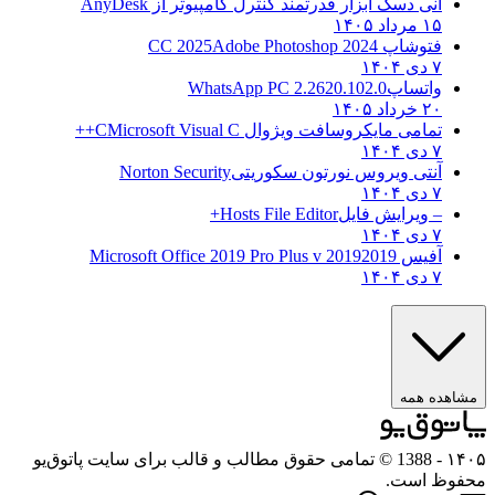
انی دسک ابزار قدرتمند کنترل کامپیوتر از
AnyDesk
۱۵ مرداد ۱۴۰۵
فتوشاپ CC 2025
Adobe Photoshop 2024
۷ دی ۱۴۰۴
واتساپ
WhatsApp PC 2.2620.102.0
۲۰ خرداد ۱۴۰۵
تمامی مایکروسافت ویژوال C
Microsoft Visual C++
۷ دی ۱۴۰۴
آنتی ویروس نورتون سکوریتی
Norton Security
۷ دی ۱۴۰۴
– ویرایش فایل
Hosts File Editor+
۷ دی ۱۴۰۴
آفیس 2019
2019 Microsoft Office 2019 Pro Plus v
۷ دی ۱۴۰۴
مشاهده همه
۱۴۰۵
- 1388 © تمامی حقوق مطالب و قالب برای سایت پاتوق‌یو
محفوظ است.