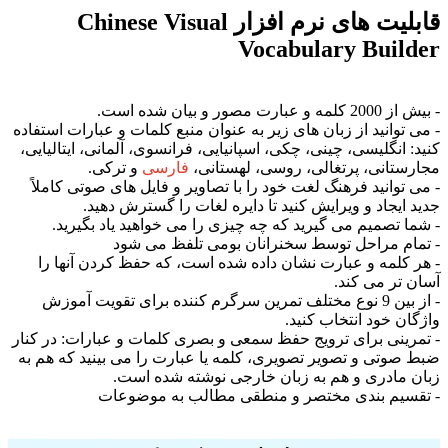
قابلیت های نرم افزار
Chinese Visual
Vocabulary Builder
- بیش از 2000 کلمه و عبارت مصور و بیان شده است.
- می توانید از زبان های زیر به عنوان منبع کلمات و عبارات استفاده
کنید: انگلیسی، چینی، چکی، اسپانیایی، فرانسوی، آلمانی، ایتالیایی،
مجارستانی، پرتغالی، روسی، لهستانی،
فارسی
و ترکی.
- می توانید فرهنگ لغت خود را با تصاویر و فایل های صوتی کاملاً
جدید ایجاد و ویرایش کنید تا دایره لغات را گسترش دهید.
- شما تصمیم می گیرید که چه چیزی را می خواهید یاد بگیرید.
- تمام مراحل توسط سخنرانان بومی تلفظ می شود
- هر کلمه و عبارت نشان داده شده است، که حفظ کردن آنها را
آسان تر می کند.
- از بین 9 نوع مختلف تمرین سرگرم کننده برای تقویت آموزش
واژگان خود انتخاب کنید.
- تمرینی برای ترویج حفظ سمعی و بصری کلمات و عبارات: در کنار
ضبط صوتی و تصویر تصویری، کلمه یا عبارت را می بینید که هم به
زبان مادری و هم به زبان خارجی نوشته شده است.
- تقسیم بندی مختصر و منطقی مطالب به موضوعات