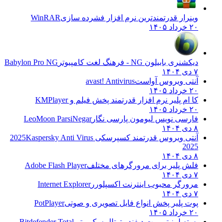
وینرار قدرتمندترین نرم افزار فشرده سازی
WinRAR
۲۰ خرداد ۱۴۰۵
دیکشنری بابیلون NG - فرهنگ لغت کامپیوتر
Babylon Pro NG
۷ دی ۱۴۰۴
آنتی ویروس آواست
avast! Antivirus
۲۰ خرداد ۱۴۰۵
کا ام پلیر نرم افزار قدرتمند پخش فیلم و
KMPlayer
۲۰ خرداد ۱۴۰۵
فارسی نویس لیومون پارسی نگار
LeoMoon ParsiNegar
۸ دی ۱۴۰۴
آنتی ویروس قدرتمند کسپرسکی 2025
Kaspersky Anti Virus
2025
۸ دی ۱۴۰۴
فلش پلیر برای مرورگرهای مختلف
Adobe Flash Player
۷ دی ۱۴۰۴
مرورگر محبوب اینترنت اکسپلورر
Internet Explorer
۷ دی ۱۴۰۴
پوت پلیر پخش انواع فایل تصویری و صوتی
PotPlayer
۲۰ خرداد ۱۴۰۵
بسته امنیتی بیت دیفندر توتال سکوریتی
Bitdefender Total