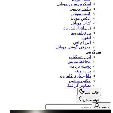
اسکرین سیور موبایل
پاکت پی سی
کلیپ موبایل
عکس موبایل
کتاب موبایل
نرم افزار اندروید
بازی اندروید
آیفون
اس ام اس
معرفی گوشی موبایل
سرگرمی
ابزار دسکتاپ
محافظ نمایش
پوسته برنامه
پس زمینه
دانلود بازی کامپیوتر
عکس ماشین
تصاویر گرافیکی
حالت شب
نوتیفیکیشن
جستجو