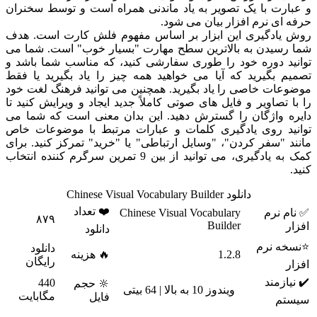
و عبارت با یک تصویر به یاد ماندنی همراه است و توسط سخنران
حرفه ای نرم افزار بیان می شود.
روش یادگیری این ابزار بر اساس مفهوم فلش کارت است. هدف
شما رسیدن به بالاترین سطح مهارت "بسیار خوب" است. شما می
توانید دوره خود را طوری سفارشی کنید، که مناسب شما باشد و
تصمیم بگیرید که آیا می خواهید همه چیز را یاد بگیرید یا فقط
موضوعات خاصی را یاد بگیرید. همچنین می توانید فرهنگ لغت خود
را با تصاویر و فایل های صوتی کاملاً جدید ایجاد و ویرایش کنید تا
دایره واژگان را گسترش دهید. این بدان معنی است که شما می
توانید روی یادگیری کلمات و عبارات مرتبط با موضوعات خاص
مانند "سفر کردن"، "وسایل ارتباطی" یا "خرید" تمرکز کنید. برای
کمک به یادگیری، می توانید از بین 9 تمرین سرگرم کننده انتخاب
کنید.
دانلود Chinese Visual Vocabulary Builder
❤️ تعداد
✅ نام نرم
Chinese Visual Vocabulary
۸۷۹
Builder
افزار
دانلود
⭐نسخه نرم
دانلود
1.2.8
🔥 هزینه
رایگان
افزار
✔️ نیازمند
440
🔆 حجم
ویندوز 10 به بالا | 64 بیتی
مگابایت
فایل
سیستم