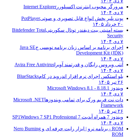
۷ دی ۱۴۰۴
مرورگر محبوب اینترنت اکسپلورر
Internet Explorer
۷ دی ۱۴۰۴
پوت پلیر پخش انواع فایل تصویری و صوتی
PotPlayer
۲۰ خرداد ۱۴۰۵
بسته امنیتی بیت دیفندر توتال سکوریتی
Bitdefender Total
Security
۷ دی ۱۴۰۴
اجرای برنامه بر اساس زبان برنامه نویسی ج
Java SE
Development Kit (JDK)
۷ دی ۱۴۰۴
آنتی ویروس رایگان و قدرتمند آویرا
Avira Free Antivirus
۷ دی ۱۴۰۴
بلو استکس اجرای نرم افزار اندروید در کام
BlueStacks
۲۶ تیر ۱۴۰۵
ویندوز 8.1
8.1 - Microsoft Windows 8.1
۷ دی ۱۴۰۴
دات نت فریم ورک برای تمامی ویندوزها
Microsoft .NET
Framework
۲۶ تیر ۱۴۰۵
ویندوز 7 همراه آپدیت 7 SP1
Windows 7 SP1 Professional
۷ دی ۱۴۰۴
ROM - برنامه نرو | ابزار رایت حرفه ای و
Nero Burning
ROM