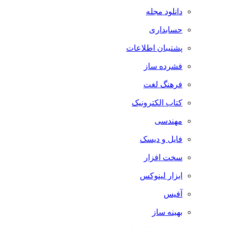
دانلود مجله
حسابداری
پشتیبان اطلاعات
فشرده ساز
فرهنگ لغت
کتاب الکترونیک
مهندسی
فایل و دیسک
سخت افزار
ابزار لینوکس
آفیس
بهینه ساز