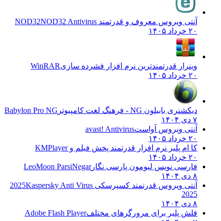
آنتی ویروس معروف و قدرتمند NOD32
NOD32 Antivirus
۲۰ خرداد ۱۴۰۵
وینرار قدرتمندترین نرم افزار فشرده سازی
WinRAR
۲۰ خرداد ۱۴۰۵
دیکشنری بابیلون NG - فرهنگ لغت کامپیوتر
Babylon Pro NG
۷ دی ۱۴۰۴
آنتی ویروس آواست
avast! Antivirus
۲۰ خرداد ۱۴۰۵
کا ام پلیر نرم افزار قدرتمند پخش فیلم و
KMPlayer
۲۰ خرداد ۱۴۰۵
فارسی نویس لیومون پارسی نگار
LeoMoon ParsiNegar
۸ دی ۱۴۰۴
آنتی ویروس قدرتمند کسپرسکی 2025
Kaspersky Anti Virus
2025
۸ دی ۱۴۰۴
فلش پلیر برای مرورگرهای مختلف
Adobe Flash Player