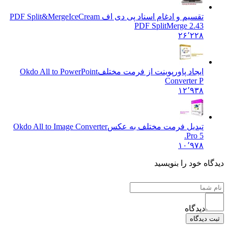
تقسیم و ادغام اسناد پی دی اف PDF Split&Merge
IceCream
PDF SplitMerge 2.43
۲۶٬۲۲۸
ایجاد پاورپوینت از فرمت مختلف
Okdo All to PowerPoint
Converter P
۱۲٬۹۳۸
تبدیل فرمت مختلف به عکس
Okdo All to Image Converter
Pro 5.
۱۰٬۹۷۸
ه خود را بنویسید
دیدگاه
دیدگاه