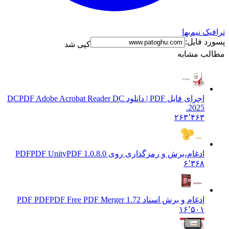
ک نیم‌بها
د فایل:
کپی شد
ب مشابه
اجرای فایل PDF | دانلود DC
PDF Adobe Acrobat Reader DC
2025.
۲۶۳٬۴۶۳
ادغام،برش و رمزگذاری روی PDF
PDF UnityPDF 1.0.8.0
۶٬۳۶۸
ادغام و برش اسناد PDF PDF
PDF Free PDF Merger 1.72
۱۶٬۵۰۱