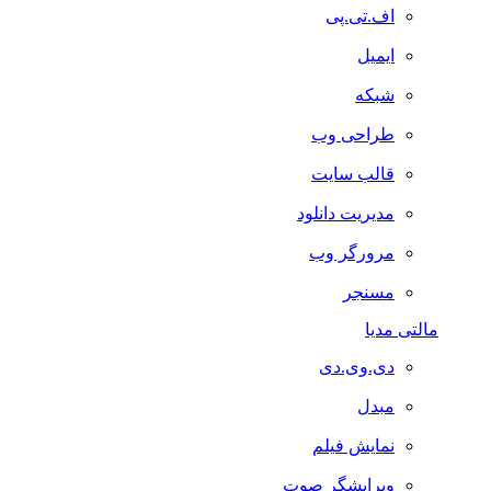
اف.تی.پی
ایمیل
شبکه
طراحی وب
قالب سایت
مدیریت دانلود
مرورگر وب
مسنجر
مالتی مدیا
دی.وی.دی
مبدل
نمایش فیلم
ویرایشگر صوت