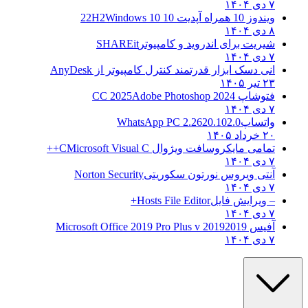
۷ دی ۱۴۰۴
ویندوز 10 همراه آپدیت 10 22H2
Windows 10
۸ دی ۱۴۰۴
شیریت برای اندروید و کامپیوتر
SHAREit
۷ دی ۱۴۰۴
انی دسک ابزار قدرتمند کنترل کامپیوتر از
AnyDesk
۲۳ تیر ۱۴۰۵
فتوشاپ CC 2025
Adobe Photoshop 2024
۷ دی ۱۴۰۴
واتساپ
WhatsApp PC 2.2620.102.0
۲۰ خرداد ۱۴۰۵
تمامی مایکروسافت ویژوال C
Microsoft Visual C++
۷ دی ۱۴۰۴
آنتی ویروس نورتون سکوریتی
Norton Security
۷ دی ۱۴۰۴
– ویرایش فایل
Hosts File Editor+
۷ دی ۱۴۰۴
آفیس 2019
2019 Microsoft Office 2019 Pro Plus v
۷ دی ۱۴۰۴