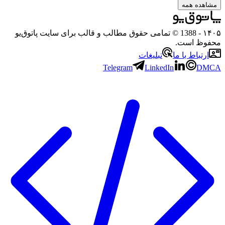
هده همه
۱
- 1388 © تمامی حقوق مطالب و قالب برای سایت پاتوق‌یو
وظ است.
رتباط با ما
تبلیغات
Telegram
LinkedIn
D