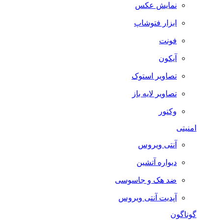
نمایش عکس
ابزار فتوشاپ
فونت
آیکون
تصاویر استوک
تصاویر لایه باز
وکتور
امنیتی
آنتی ویروس
دیواره آتشین
ضد هک و جاسوسی
آپدیت آنتی ویروس
گوناگون