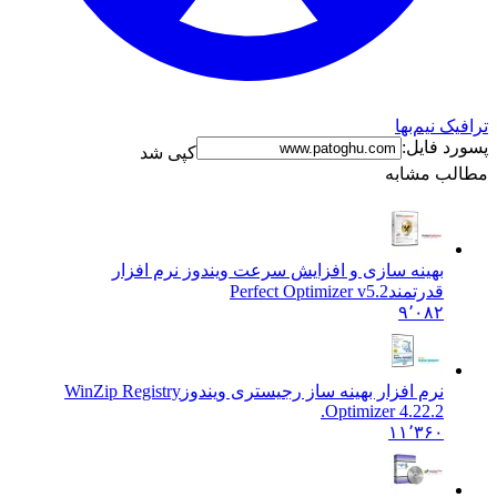
ک نیم‌بها
د فایل:
کپی شد
ب مشابه
بهینه سازی و افزایش سرعت ویندوز نرم افزار
قدرتمند
Perfect Optimizer v5.2
۹٬۰۸۲
نرم افزار بهینه ساز رجیستری ویندوز
WinZip Registry
Optimizer 4.22.2.
۱۱٬۳۶۰