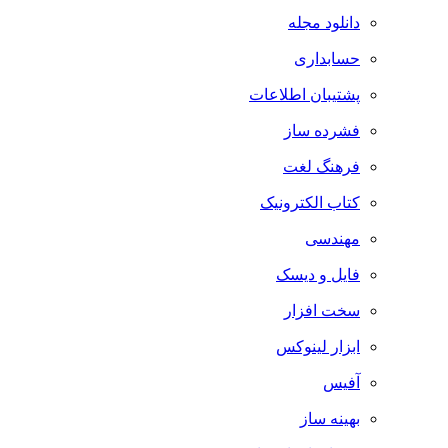
دانلود مجله
حسابداری
پشتیبان اطلاعات
فشرده ساز
فرهنگ لغت
کتاب الکترونیک
مهندسی
فایل و دیسک
سخت افزار
ابزار لینوکس
آفیس
بهینه ساز