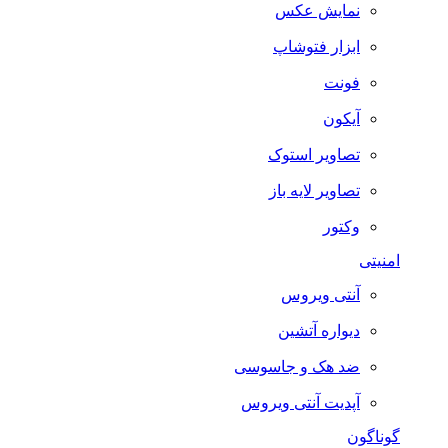
نمایش عکس
ابزار فتوشاپ
فونت
آیکون
تصاویر استوک
تصاویر لایه باز
وکتور
امنیتی
آنتی ویروس
دیواره آتشین
ضد هک و جاسوسی
آپدیت آنتی ویروس
گوناگون