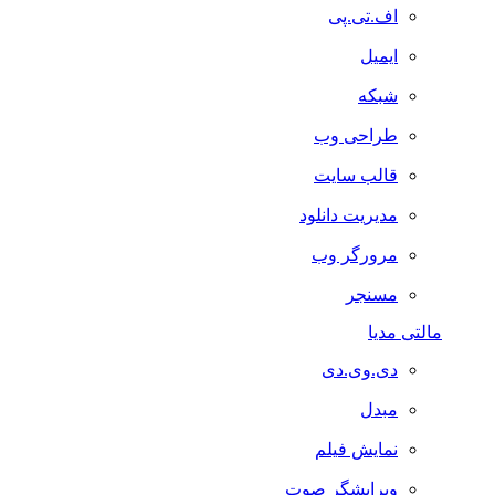
اف.تی.پی
ایمیل
شبکه
طراحی وب
قالب سایت
مدیریت دانلود
مرورگر وب
مسنجر
مالتی مدیا
دی.وی.دی
مبدل
نمایش فیلم
ویرایشگر صوت