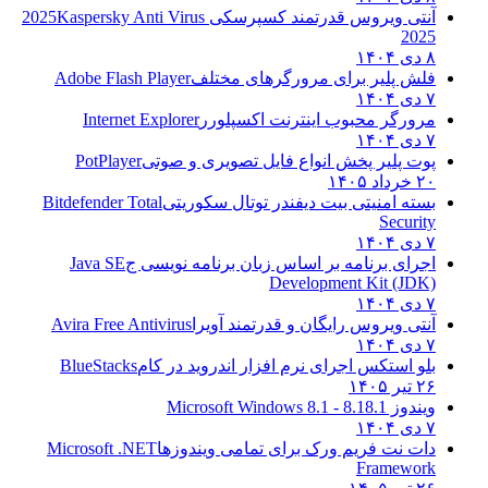
آنتی ویروس قدرتمند کسپرسکی 2025
Kaspersky Anti Virus
2025
۸ دی ۱۴۰۴
فلش پلیر برای مرورگرهای مختلف
Adobe Flash Player
۷ دی ۱۴۰۴
مرورگر محبوب اینترنت اکسپلورر
Internet Explorer
۷ دی ۱۴۰۴
پوت پلیر پخش انواع فایل تصویری و صوتی
PotPlayer
۲۰ خرداد ۱۴۰۵
بسته امنیتی بیت دیفندر توتال سکوریتی
Bitdefender Total
Security
۷ دی ۱۴۰۴
اجرای برنامه بر اساس زبان برنامه نویسی ج
Java SE
Development Kit (JDK)
۷ دی ۱۴۰۴
آنتی ویروس رایگان و قدرتمند آویرا
Avira Free Antivirus
۷ دی ۱۴۰۴
بلو استکس اجرای نرم افزار اندروید در کام
BlueStacks
۲۶ تیر ۱۴۰۵
ویندوز 8.1
8.1 - Microsoft Windows 8.1
۷ دی ۱۴۰۴
دات نت فریم ورک برای تمامی ویندوزها
Microsoft .NET
Framework