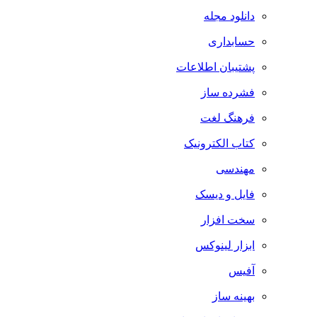
دانلود مجله
حسابداری
پشتیبان اطلاعات
فشرده ساز
فرهنگ لغت
کتاب الکترونیک
مهندسی
فایل و دیسک
سخت افزار
ابزار لینوکس
آفیس
بهینه ساز