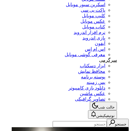
اسکرین سیور موبایل
پاکت پی سی
کلیپ موبایل
عکس موبایل
کتاب موبایل
نرم افزار اندروید
بازی اندروید
آیفون
اس ام اس
معرفی گوشی موبایل
سرگرمی
ابزار دسکتاپ
محافظ نمایش
پوسته برنامه
پس زمینه
دانلود بازی کامپیوتر
عکس ماشین
تصاویر گرافیکی
حالت شب
نوتیفیکیشن
جستجو