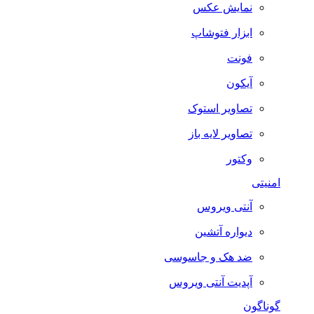
نمایش عکس
ابزار فتوشاپ
فونت
آیکون
تصاویر استوک
تصاویر لایه باز
وکتور
امنیتی
آنتی ویروس
دیواره آتشین
ضد هک و جاسوسی
آپدیت آنتی ویروس
گوناگون