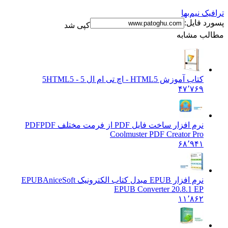
ترافیک نیم‌بها
پسورد فایل:
کپی شد
مطالب مشابه
کتاب آموزش HTML5 - اچ تی ام ال 5
HTML5 - 5
۴۷٬۷۶۹
نرم افزار ساخت فایل PDF از فرمت مختلف PDF
PDF
Coolmuster PDF Creator Pro
۶۸٬۹۴۱
نرم افزار EPUB مبدل کتاب الکترونیک EPUB
AniceSoft
EPUB Converter 20.8.1 EP
۱۱٬۸۶۲