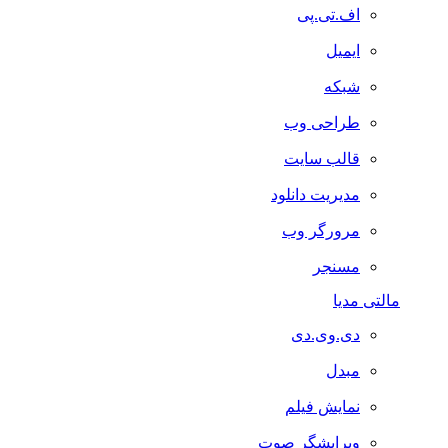
اف.تی.پی
ایمیل
شبکه
طراحی وب
قالب سایت
مدیریت دانلود
مرورگر وب
مسنجر
مالتی مدیا
دی.وی.دی
مبدل
نمایش فیلم
ویرایشگر صوت