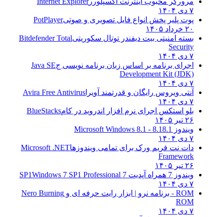
مرورگر محبوب اینترنت اکسپلورر
Internet Explorer
۷ دی ۱۴۰۴
پوت پلیر پخش انواع فایل تصویری و صوتی
PotPlayer
۲۰ خرداد ۱۴۰۵
بسته امنیتی بیت دیفندر توتال سکوریتی
Bitdefender Total
Security
۷ دی ۱۴۰۴
اجرای برنامه بر اساس زبان برنامه نویسی ج
Java SE
Development Kit (JDK)
۷ دی ۱۴۰۴
آنتی ویروس رایگان و قدرتمند آویرا
Avira Free Antivirus
۷ دی ۱۴۰۴
بلو استکس اجرای نرم افزار اندروید در کام
BlueStacks
۲۶ تیر ۱۴۰۵
ویندوز 8.1
8.1 - Microsoft Windows 8.1
۷ دی ۱۴۰۴
دات نت فریم ورک برای تمامی ویندوزها
Microsoft .NET
Framework
۲۶ تیر ۱۴۰۵
ویندوز 7 همراه آپدیت 7 SP1
Windows 7 SP1 Professional
۷ دی ۱۴۰۴
ROM - برنامه نرو | ابزار رایت حرفه ای و
Nero Burning
ROM
۷ دی ۱۴۰۴