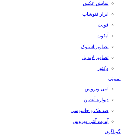
نمایش عکس
ابزار فتوشاپ
فونت
آیکون
تصاویر استوک
تصاویر لایه باز
وکتور
امنیتی
آنتی ویروس
دیواره آتشین
ضد هک و جاسوسی
آپدیت آنتی ویروس
گوناگون