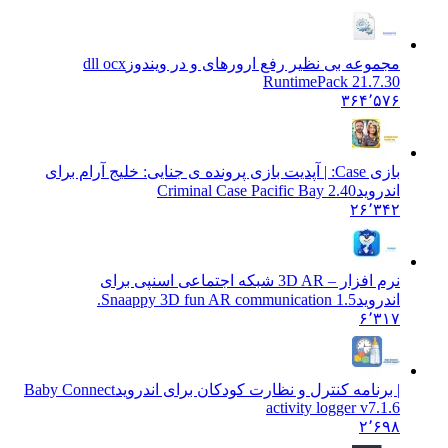
مجموعه بی نظیر رفع ارورهای و در ویندوز
dll ocx
RuntimePack 21.7.30
۳۶۴٬۵۷۶
بازی Case: | آپدیت بازی پرونده ی جنایی: خلیج آرام برای
اندروید
Criminal Case Pacific Bay 2.40
۲۶٬۳۴۲
نرم افزار – 3D AR شبکه اجتماعی اسنپی برای
اندروید
Snaappy 3D fun AR communication 1.5.
۶٬۳۱۷
| برنامه کنترل و نظارت کودکان برای اندروید
Baby Connect
activity logger v7.1.6
۲٬۶۹۸