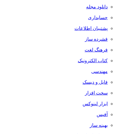
دانلود مجله
حسابداری
پشتیبان اطلاعات
فشرده ساز
فرهنگ لغت
کتاب الکترونیک
مهندسی
فایل و دیسک
سخت افزار
ابزار لینوکس
آفیس
بهینه ساز