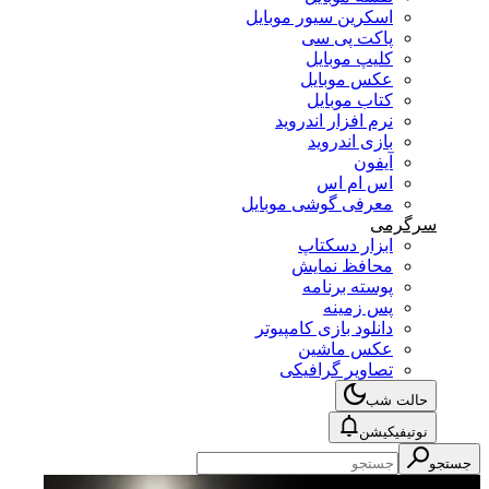
اسکرین سیور موبایل
پاکت پی سی
کلیپ موبایل
عکس موبایل
کتاب موبایل
نرم افزار اندروید
بازی اندروید
آیفون
اس ام اس
معرفی گوشی موبایل
سرگرمی
ابزار دسکتاپ
محافظ نمایش
پوسته برنامه
پس زمینه
دانلود بازی کامپیوتر
عکس ماشین
تصاویر گرافیکی
حالت شب
نوتیفیکیشن
جستجو