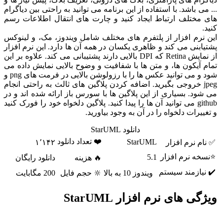
... می باشد. با استفاده از این برنامه می توانید به راحتی بین دیاگرام
های مختلف ارتباط ایجاد کنید و چارت های انتقال اطلاعات رسم
کنید.
این نرم افزار از پلتفرم های مختلف شامل ویندوز، مک، و لینوکس
پشتیابنی می کند و ظاهری یکسان در همه آن ها دارد. این نرم افزار
از نمایش Retina که DPI بالایی دارند پشتیبانی می کند. علاوه بر این
تمام آیکون ها، و متن ها با شفافیت و وضوح بالایی نمایش داده می
شود و می توانید عکس ها را با رزولوشن بالایی در فرمت های png و
jpeg خروجی بگیرید. اضافه کردن پلاگین های ثالث به راحتی انجام
می شود. بسیاری از این پلاگین ها با سورس باز ارائه شده اند و در
github می توانید آن ها را پیدا کنید. پلاگین دلخواه خود را فورک کنید
و تغییرات دلخواه را در آن به وجود بیاورید.
دانلود StarUML
❤️ تعداد دانلود
StarUML
✅ نام نرم افزار
۱٬۱۴۲
⭐نسخه نرم افزار
5.1
🔥 هزینه
دانلود رایگان
✔️ نیازمند سیستم
ویندوز 10 به بالا
🔆 حجم فایل
200 مگابایت
ویژگی های نرم افزار StarUML