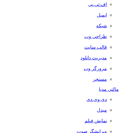
اف.تی.پی
ایمیل
شبکه
طراحی وب
قالب سایت
مدیریت دانلود
مرورگر وب
مسنجر
مالتی مدیا
دی.وی.دی
مبدل
نمایش فیلم
ویرایشگر صوت