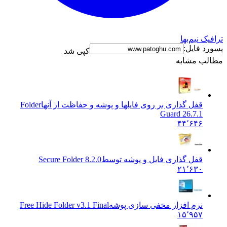
ک نیم‌بها
د فایل:
کپی شد
ب مشابه
قفل گذاری بر روی فایلها و پوشه و حفاظت از آنها
Folder
Guard 26.7.1
۴۴٬۶۴۶
قفل گذاری فایل و پوشه توسط
Secure Folder 8.2.0
۲۱٬۶۳۰
نرم افزار مخفی سازی پوشه
Free Hide Folder v3.1 Final
۱۵٬۹۵۷