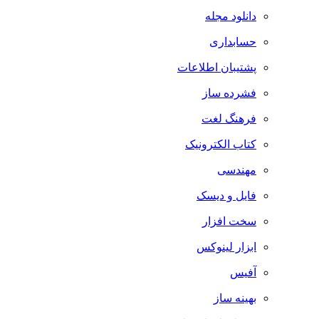
دانلود مجله
حسابداری
پشتیبان اطلاعات
فشرده ساز
فرهنگ لغت
کتاب الکترونیک
مهندسی
فایل و دیسک
سخت افزار
ابزار لینوکس
آفیس
بهینه ساز