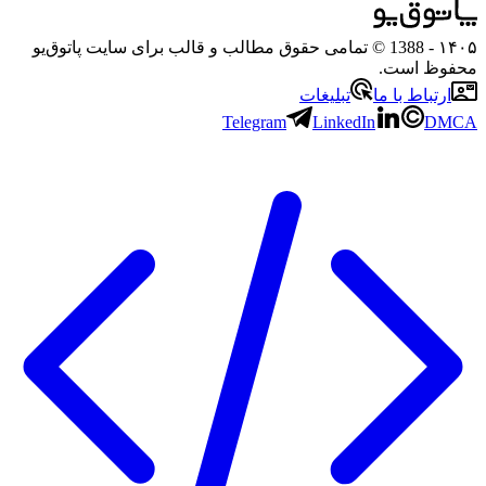
۱
- 1388 © تمامی حقوق مطالب و قالب برای سایت پاتوق‌یو
وظ است.
رتباط با ما
تبلیغات
Telegram
LinkedIn
D