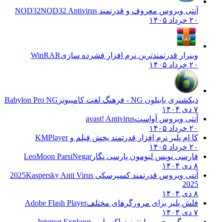
آنتی ویروس معروف و قدرتمند NOD32
NOD32 Antivirus
۲۰ خرداد ۱۴۰۵
وینرار قدرتمندترین نرم افزار فشرده سازی
WinRAR
۲۰ خرداد ۱۴۰۵
دیکشنری بابیلون NG - فرهنگ لغت کامپیوتر
Babylon Pro NG
۷ دی ۱۴۰۴
آنتی ویروس آواست
avast! Antivirus
۲۰ خرداد ۱۴۰۵
کا ام پلیر نرم افزار قدرتمند پخش فیلم و
KMPlayer
۲۰ خرداد ۱۴۰۵
فارسی نویس لیومون پارسی نگار
LeoMoon ParsiNegar
۸ دی ۱۴۰۴
آنتی ویروس قدرتمند کسپرسکی 2025
Kaspersky Anti Virus
2025
۸ دی ۱۴۰۴
فلش پلیر برای مرورگرهای مختلف
Adobe Flash Player
۷ دی ۱۴۰۴
مرورگر محبوب اینترنت اکسپلورر
Internet Explorer