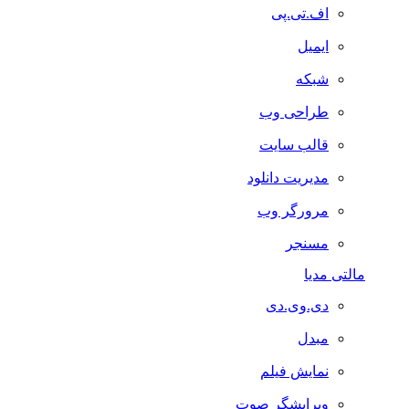
اف.تی.پی
ایمیل
شبکه
طراحی وب
قالب سایت
مدیریت دانلود
مرورگر وب
مسنجر
مالتی مدیا
دی.وی.دی
مبدل
نمایش فیلم
ویرایشگر صوت