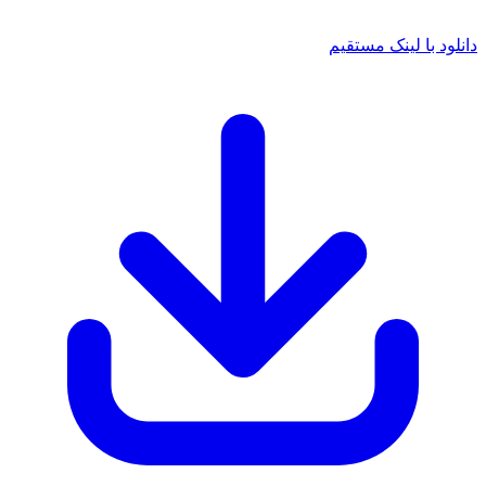
د با لینک مستقیم