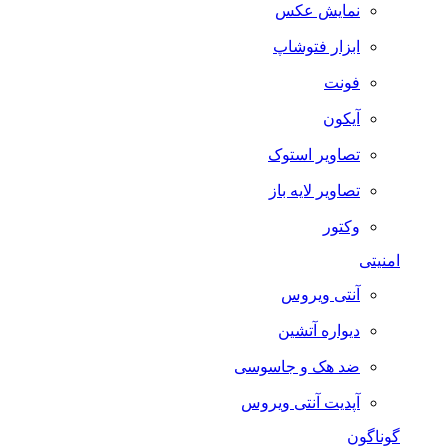
نمایش عکس
ابزار فتوشاپ
فونت
آیکون
تصاویر استوک
تصاویر لایه باز
وکتور
امنیتی
آنتی ویروس
دیواره آتشین
ضد هک و جاسوسی
آپدیت آنتی ویروس
گوناگون