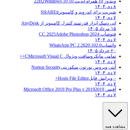
ویندوز 10 همراه آپدیت 10 22H2
Windows 10
۸ دی ۱۴۰۴
شیریت برای اندروید و کامپیوتر
SHAREit
۷ دی ۱۴۰۴
انی دسک ابزار قدرتمند کنترل کامپیوتر از
AnyDesk
۱۵ مرداد ۱۴۰۵
فتوشاپ CC 2025
Adobe Photoshop 2024
۷ دی ۱۴۰۴
واتساپ
WhatsApp PC 2.2620.102.0
۲۰ خرداد ۱۴۰۵
تمامی مایکروسافت ویژوال C
Microsoft Visual C++
۷ دی ۱۴۰۴
آنتی ویروس نورتون سکوریتی
Norton Security
۷ دی ۱۴۰۴
– ویرایش فایل
Hosts File Editor+
۷ دی ۱۴۰۴
آفیس 2019
2019 Microsoft Office 2019 Pro Plus v
۷ دی ۱۴۰۴
هده همه