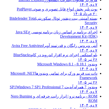
۷ دی ۱۴۰۴
پوت پلیر پخش انواع فایل تصویری و صوتی
PotPlayer
۲۰ خرداد ۱۴۰۵
بسته امنیتی بیت دیفندر توتال سکوریتی
Bitdefender Total
Security
۷ دی ۱۴۰۴
اجرای برنامه بر اساس زبان برنامه نویسی ج
Java SE
Development Kit (JDK)
۷ دی ۱۴۰۴
آنتی ویروس رایگان و قدرتمند آویرا
Avira Free Antivirus
۷ دی ۱۴۰۴
بلو استکس اجرای نرم افزار اندروید در کام
BlueStacks
۲۶ تیر ۱۴۰۵
ویندوز 8.1
8.1 - Microsoft Windows 8.1
۷ دی ۱۴۰۴
دات نت فریم ورک برای تمامی ویندوزها
Microsoft .NET
Framework
۲۶ تیر ۱۴۰۵
ویندوز 7 همراه آپدیت 7 SP1
Windows 7 SP1 Professional
۷ دی ۱۴۰۴
ROM - برنامه نرو | ابزار رایت حرفه ای و
Nero Burning
ROM
۷ دی ۱۴۰۴