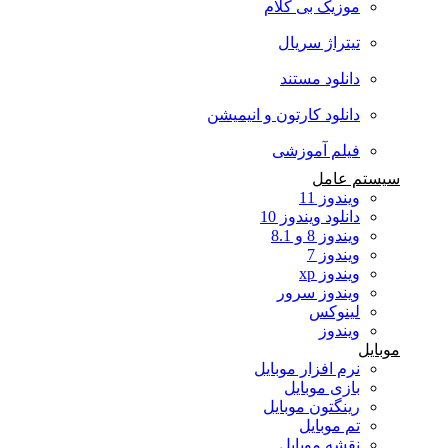
موزیک بی کلام
تیتراژ سریال
دانلود مستند
دانلود کارتون و انیمیشن
فیلم آموزشی
سیستم عامل
ویندوز 11
دانلود ویندوز 10
ویندوز 8 و 8.1
ویندوز 7
ویندوز xp
ویندوز سرور
لینوکس
ویندوز
موبایل
نرم افزار موبایل
بازی موبایل
رینگتون موبایل
تم موبایل
نقشه موبایل