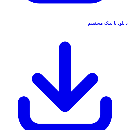
د با لینک مستقیم