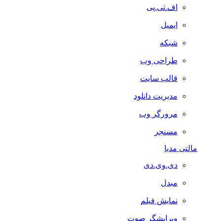
اف.تی.پی
ایمیل
شبکه
طراحی وب
قالب سایت
مدیریت دانلود
مرورگر وب
مسنجر
مالتی مدیا
دی.وی.دی
مبدل
نمایش فیلم
ویرایشگر صوت