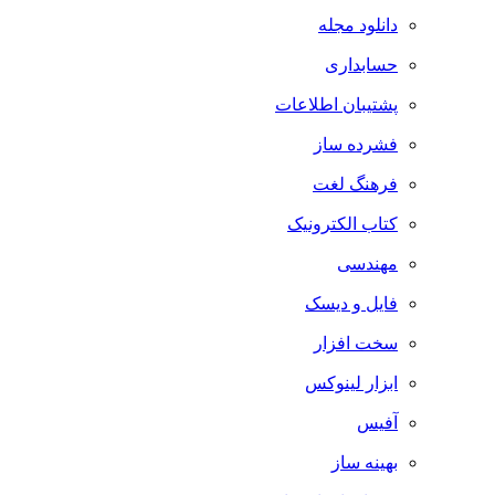
دانلود مجله
حسابداری
پشتیبان اطلاعات
فشرده ساز
فرهنگ لغت
کتاب الکترونیک
مهندسی
فایل و دیسک
سخت افزار
ابزار لینوکس
آفیس
بهینه ساز