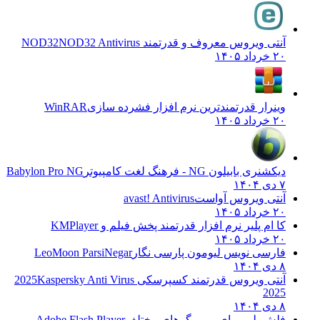
آنتی ویروس معروف و قدرتمند NOD32
NOD32 Antivirus
۲۰ خرداد ۱۴۰۵
وینرار قدرتمندترین نرم افزار فشرده سازی
WinRAR
۲۰ خرداد ۱۴۰۵
دیکشنری بابیلون NG - فرهنگ لغت کامپیوتر
Babylon Pro NG
۷ دی ۱۴۰۴
آنتی ویروس آواست
avast! Antivirus
۲۰ خرداد ۱۴۰۵
کا ام پلیر نرم افزار قدرتمند پخش فیلم و
KMPlayer
۲۰ خرداد ۱۴۰۵
فارسی نویس لیومون پارسی نگار
LeoMoon ParsiNegar
۸ دی ۱۴۰۴
آنتی ویروس قدرتمند کسپرسکی 2025
Kaspersky Anti Virus
2025
۸ دی ۱۴۰۴
فلش پلیر برای مرورگرهای مختلف
Adobe Flash Player