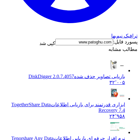
 نیم‌بها
 فایل:
کپی شد
ب مشابه
بازیابی تصاویر حذف شده
DiskDigger 2.0.7.4057
۳۲٬۰۰۵
ابزاری قدرتمند برای بازیابی اطلاعات
TogetherShare Data
Recovery 7.4
۲۴٬۹۵۸
نرم افزار حرفه ای بازیابی اطلاعات
Tenorshare Any Data