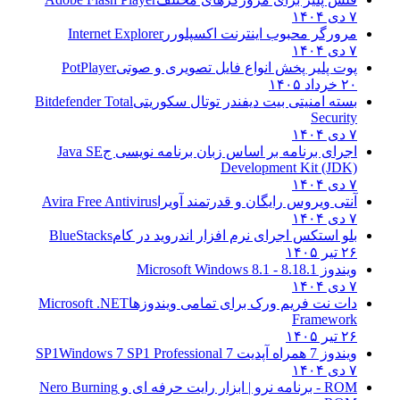
۷ دی ۱۴۰۴
مرورگر محبوب اینترنت اکسپلورر
Internet Explorer
۷ دی ۱۴۰۴
پوت پلیر پخش انواع فایل تصویری و صوتی
PotPlayer
۲۰ خرداد ۱۴۰۵
بسته امنیتی بیت دیفندر توتال سکوریتی
Bitdefender Total
Security
۷ دی ۱۴۰۴
اجرای برنامه بر اساس زبان برنامه نویسی ج
Java SE
Development Kit (JDK)
۷ دی ۱۴۰۴
آنتی ویروس رایگان و قدرتمند آویرا
Avira Free Antivirus
۷ دی ۱۴۰۴
بلو استکس اجرای نرم افزار اندروید در کام
BlueStacks
۲۶ تیر ۱۴۰۵
ویندوز 8.1
8.1 - Microsoft Windows 8.1
۷ دی ۱۴۰۴
دات نت فریم ورک برای تمامی ویندوزها
Microsoft .NET
Framework
۲۶ تیر ۱۴۰۵
ویندوز 7 همراه آپدیت 7 SP1
Windows 7 SP1 Professional
۷ دی ۱۴۰۴
ROM - برنامه نرو | ابزار رایت حرفه ای و
Nero Burning