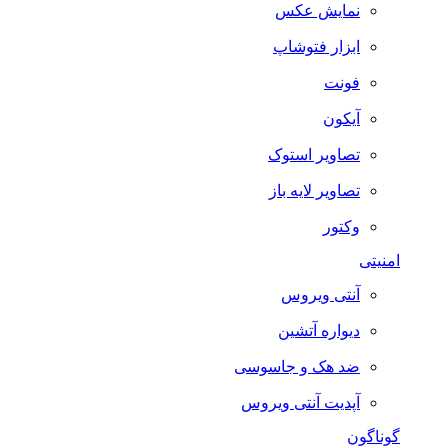
نمایش عکس
ابزار فتوشاپ
فونت
آیکون
تصاویر استوک
تصاویر لایه باز
وکتور
امنیتی
آنتی ویروس
دیواره آتشین
ضد هک و جاسوسی
آپدیت آنتی ویروس
گوناگون