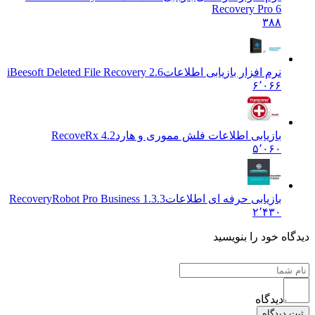
Recovery Pro 6
۳۸۸
نرم افزار بازیابی اطلاعات
iBeesoft Deleted File Recovery 2.6
۶٬۰۶۶
بازیابی اطلاعات فلش مموری و هارد
RecoveRx 4.2
۵٬۰۶۰
بازیابی حرفه ای اطلاعات
RecoveryRobot Pro Business 1.3.3
۲٬۴۳۰
ه خود را بنویسید
دیدگاه
یدگاه