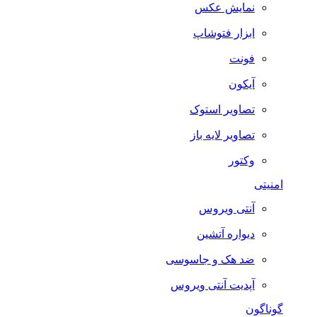
نمایش عکس
ابزار فتوشاپ
فونت
آیکون
تصاویر استوک
تصاویر لایه باز
وکتور
امنیتی
آنتی ویروس
دیواره آتشین
ضد هک و جاسوسی
آپدیت آنتی ویروس
گوناگون