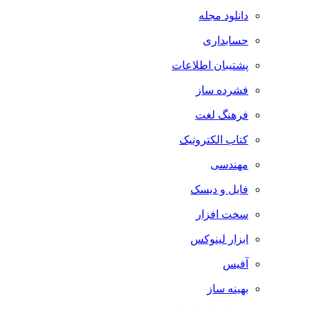
دانلود مجله
حسابداری
پشتیبان اطلاعات
فشرده ساز
فرهنگ لغت
کتاب الکترونیک
مهندسی
فایل و دیسک
سخت افزار
ابزار لینوکس
آفیس
بهینه ساز