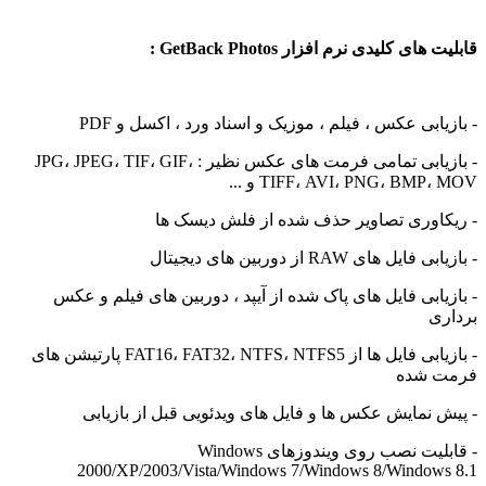
ای کلیدی نرم افزار GetBack Photos :
ابی عکس ، فیلم ، موزیک و اسناد ورد ، اکسل و PDF
یابی تمامی فرمت های عکس نظیر :
JPG، JPEG، TIF، GIF،
TIFF، AVI، PNG، BMP و ...
اوری تصاویر حذف شده از فلش دیسک ها
یل های RAW از دوربین های دیجیتال
یابی فایل های پاک شده از آیپد ، دوربین های فیلم و عکس
ی
- بازیابی فایل ها از FAT16، FAT32، NTFS، NTFS5 پارتیشن های
 شده
نمایش عکس ها و فایل های ویدئویی قبل از بازیابی
- قابلیت نصب روی ویندوزهای Windows
2000/XP/2003/Vista/Windows 7/Windows 8/Window