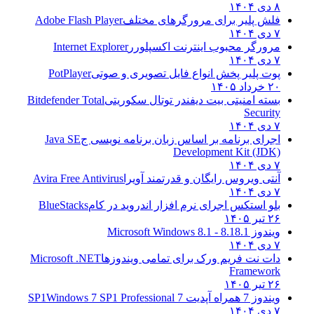
۸ دی ۱۴۰۴
فلش پلیر برای مرورگرهای مختلف
Adobe Flash Player
۷ دی ۱۴۰۴
مرورگر محبوب اینترنت اکسپلورر
Internet Explorer
۷ دی ۱۴۰۴
پوت پلیر پخش انواع فایل تصویری و صوتی
PotPlayer
۲۰ خرداد ۱۴۰۵
بسته امنیتی بیت دیفندر توتال سکوریتی
Bitdefender Total
Security
۷ دی ۱۴۰۴
اجرای برنامه بر اساس زبان برنامه نویسی ج
Java SE
Development Kit (JDK)
۷ دی ۱۴۰۴
آنتی ویروس رایگان و قدرتمند آویرا
Avira Free Antivirus
۷ دی ۱۴۰۴
بلو استکس اجرای نرم افزار اندروید در کام
BlueStacks
۲۶ تیر ۱۴۰۵
ویندوز 8.1
8.1 - Microsoft Windows 8.1
۷ دی ۱۴۰۴
دات نت فریم ورک برای تمامی ویندوزها
Microsoft .NET
Framework
۲۶ تیر ۱۴۰۵
ویندوز 7 همراه آپدیت 7 SP1
Windows 7 SP1 Professional
۷ دی ۱۴۰۴