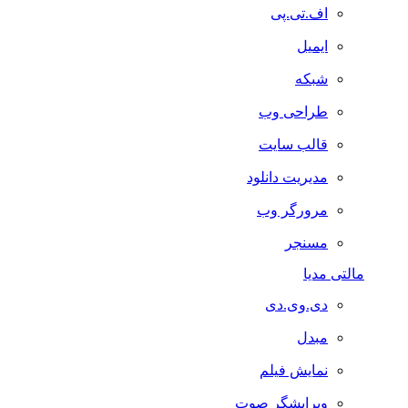
اف.تی.پی
ایمیل
شبکه
طراحی وب
قالب سایت
مدیریت دانلود
مرورگر وب
مسنجر
مالتی مدیا
دی.وی.دی
مبدل
نمایش فیلم
ویرایشگر صوت