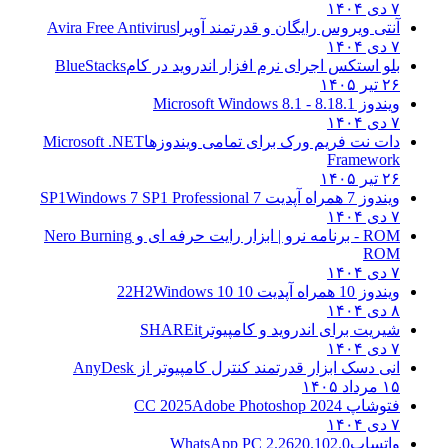
۷ دی ۱۴۰۴
آنتی ویروس رایگان و قدرتمند آویرا
Avira Free Antivirus
۷ دی ۱۴۰۴
بلو استکس اجرای نرم افزار اندروید در کام
BlueStacks
۲۶ تیر ۱۴۰۵
ویندوز 8.1
8.1 - Microsoft Windows 8.1
۷ دی ۱۴۰۴
دات نت فریم ورک برای تمامی ویندوزها
Microsoft .NET
Framework
۲۶ تیر ۱۴۰۵
ویندوز 7 همراه آپدیت 7 SP1
Windows 7 SP1 Professional
۷ دی ۱۴۰۴
ROM - برنامه نرو | ابزار رایت حرفه ای و
Nero Burning
ROM
۷ دی ۱۴۰۴
ویندوز 10 همراه آپدیت 10 22H2
Windows 10
۸ دی ۱۴۰۴
شیریت برای اندروید و کامپیوتر
SHAREit
۷ دی ۱۴۰۴
انی دسک ابزار قدرتمند کنترل کامپیوتر از
AnyDesk
۱۵ مرداد ۱۴۰۵
فتوشاپ CC 2025
Adobe Photoshop 2024
۷ دی ۱۴۰۴
واتساپ
WhatsApp PC 2.2620.102.0