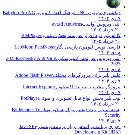
دیکشنری بابیلون NG - فرهنگ لغت کامپیوتر
Babylon Pro NG
۷ دی ۱۴۰۴
آنتی ویروس آواست
avast! Antivirus
۲۰ خرداد ۱۴۰۵
کا ام پلیر نرم افزار قدرتمند پخش فیلم و
KMPlayer
۲۰ خرداد ۱۴۰۵
فارسی نویس لیومون پارسی نگار
LeoMoon ParsiNegar
۸ دی ۱۴۰۴
آنتی ویروس قدرتمند کسپرسکی 2025
Kaspersky Anti Virus
2025
۸ دی ۱۴۰۴
فلش پلیر برای مرورگرهای مختلف
Adobe Flash Player
۷ دی ۱۴۰۴
مرورگر محبوب اینترنت اکسپلورر
Internet Explorer
۷ دی ۱۴۰۴
پوت پلیر پخش انواع فایل تصویری و صوتی
PotPlayer
۲۰ خرداد ۱۴۰۵
بسته امنیتی بیت دیفندر توتال سکوریتی
Bitdefender Total
Security
۷ دی ۱۴۰۴
اجرای برنامه بر اساس زبان برنامه نویسی ج
Java SE
Development Kit (JDK)