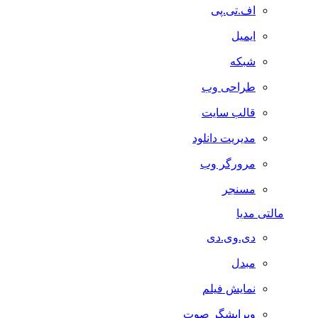
اف.تی.پی
ایمیل
شبکه
طراحی وب
قالب سایت
مدیریت دانلود
مرورگر وب
مسنجر
مالتی مدیا
دی.وی.دی
مبدل
نمایش فیلم
ویرایشگر صوت