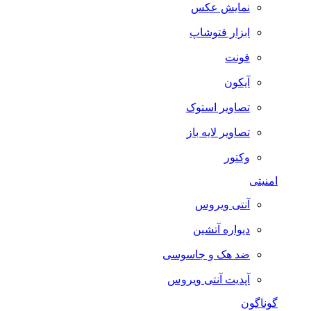
نمایش عکس
ابزار فتوشاپ
فونت
آیکون
تصاویر استوک
تصاویر لایه باز
وکتور
امنیتی
آنتی ویروس
دیواره آتشین
ضد هک و جاسوسی
آپدیت آنتی ویروس
گوناگون