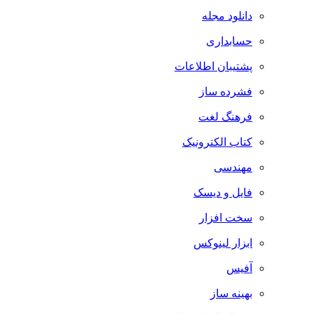
دانلود مجله
حسابداری
پشتیبان اطلاعات
فشرده ساز
فرهنگ لغت
کتاب الکترونیک
مهندسی
فایل و دیسک
سخت افزار
ابزار لینوکس
آفیس
بهینه ساز