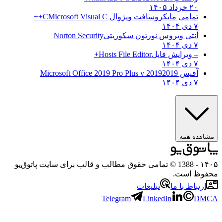
۲۰ خرداد ۱۴۰۵
تمامی مایکروسافت ویژوال C
Microsoft Visual C++
۷ دی ۱۴۰۴
آنتی ویروس نورتون سکوریتی
Norton Security
۷ دی ۱۴۰۴
– ویرایش فایل
Hosts File Editor+
۷ دی ۱۴۰۴
آفیس 2019
2019 Microsoft Office 2019 Pro Plus v
۷ دی ۱۴۰۴
ه همه
- 1388 © تمامی حقوق مطالب و قالب برای سایت پاتوق‌یو
 است.
باط با ما
تبلیغات
Telegram
LinkedIn