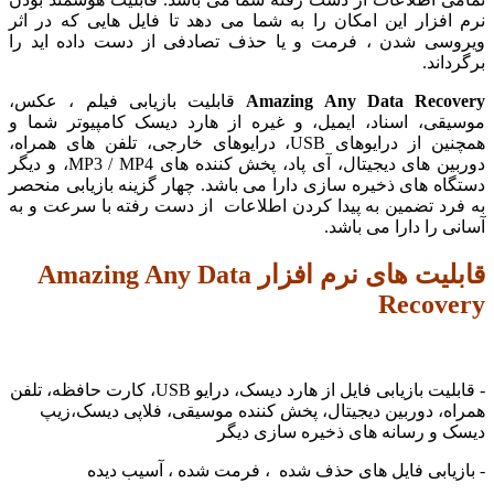
زار این امکان را به شما می دهد تا فایل هایی که در اثر
ی شدن ، فرمت و یا حذف تصادفی از دست داده اید را
ند.
Amazing Any Data Rec
قابلیت بازیابی فیلم ، عکس،
ی، اسناد، ایمیل، و غیره از هارد دیسک کامپیوتر شما و
همچنین از درایوهای USB، درایوهای خارجی، تلفن های همراه،
دوربین های دیجیتال، آی پاد، پخش کننده های MP3 / MP4، و دیگر
 های ذخیره سازی دارا می باشد. چهار گزینه بازیابی منحصر
د تضمین به پیدا کردن اطلاعات از دست رفته با سرعت و به
را دارا می باشد.
قابلیت های نرم افزار Amazing Any Data
Reco
- قابلیت بازیابی فایل از هارد دیسک، درایو USB، کارت حافظه، تلفن
 دوربین دیجیتال، پخش کننده موسیقی، فلاپی دیسک،زیپ
و رسانه های ذخیره سازی دیگر
ابی فایل های حذف شده ، فرمت شده ، آسیب دیده