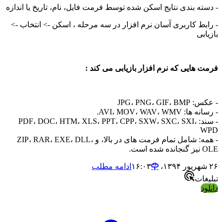
 بندی نتایج اسکن شده توسط فرمت فایل، نام، تاریخ یا اندازه
 کاربری آسان نرم افزار در سه مرحله ، اسکن -> انتخاب ->
ایی که نرم افزار بازیابی می کند :
JPG، PNG
AVI، MOV، WAV،.
- سند: PDF، DOC، HTM، XLS، PPT، CPP، SXW، SXC، SXI،
- همه: شامل تمام فرمت های در بالا، و ZIP، RAR، EXE، DLL،
ادامه مطلب
ت