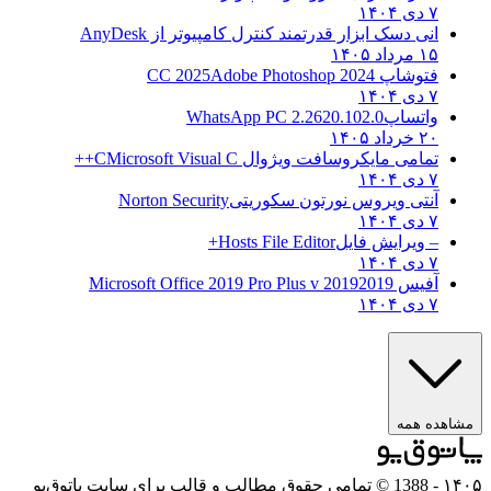
۷ دی ۱۴۰۴
انی دسک ابزار قدرتمند کنترل کامپیوتر از
AnyDesk
۱۵ مرداد ۱۴۰۵
فتوشاپ CC 2025
Adobe Photoshop 2024
۷ دی ۱۴۰۴
واتساپ
WhatsApp PC 2.2620.102.0
۲۰ خرداد ۱۴۰۵
تمامی مایکروسافت ویژوال C
Microsoft Visual C++
۷ دی ۱۴۰۴
آنتی ویروس نورتون سکوریتی
Norton Security
۷ دی ۱۴۰۴
– ویرایش فایل
Hosts File Editor+
۷ دی ۱۴۰۴
آفیس 2019
2019 Microsoft Office 2019 Pro Plus v
۷ دی ۱۴۰۴
ه همه
- 1388 © تمامی حقوق مطالب و قالب برای سایت پاتوق‌یو