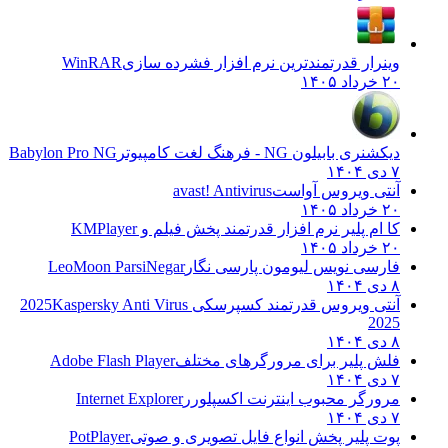
وینرار قدرتمندترین نرم افزار فشرده سازی
WinRAR
۲۰ خرداد ۱۴۰۵
دیکشنری بابیلون NG - فرهنگ لغت کامپیوتر
Babylon Pro NG
۷ دی ۱۴۰۴
آنتی ویروس آواست
avast! Antivirus
۲۰ خرداد ۱۴۰۵
کا ام پلیر نرم افزار قدرتمند پخش فیلم و
KMPlayer
۲۰ خرداد ۱۴۰۵
فارسی نویس لیومون پارسی نگار
LeoMoon ParsiNegar
۸ دی ۱۴۰۴
آنتی ویروس قدرتمند کسپرسکی 2025
Kaspersky Anti Virus
2025
۸ دی ۱۴۰۴
فلش پلیر برای مرورگرهای مختلف
Adobe Flash Player
۷ دی ۱۴۰۴
مرورگر محبوب اینترنت اکسپلورر
Internet Explorer
۷ دی ۱۴۰۴
پوت پلیر پخش انواع فایل تصویری و صوتی
PotPlayer