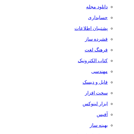
دانلود مجله
حسابداری
پشتیبان اطلاعات
فشرده ساز
فرهنگ لغت
کتاب الکترونیک
مهندسی
فایل و دیسک
سخت افزار
ابزار لینوکس
آفیس
بهینه ساز