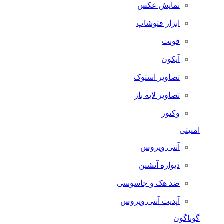
نمایش عکس
ابزار فتوشاپ
فونت
آیکون
تصاویر استوک
تصاویر لایه باز
وکتور
امنیتی
آنتی ویروس
دیواره آتشین
ضد هک و جاسوسی
آپدیت آنتی ویروس
گوناگون