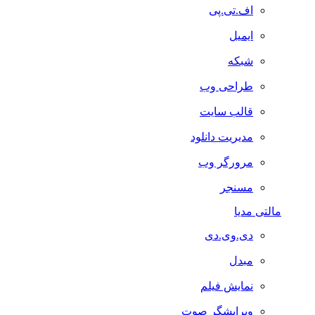
اف.تی.پی
ایمیل
شبکه
طراحی وب
قالب سایت
مدیریت دانلود
مرورگر وب
مسنجر
مالتی مدیا
دی.وی.دی
مبدل
نمایش فیلم
ویرایشگر صوت