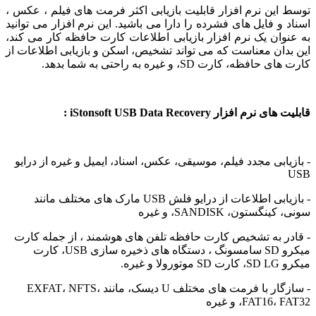
ین نرم افزار قابلیت بازیابی اکثر فرمت های فیلم ، عکس ،
و فایل های فشرده را دارا می باشید. این نرم افزار می توانید
ان یک نرم افزار بازیابی اطلاعات کارت حافظه کار می کند،
ان معناست که می تواند تشخیص، اسکن و بازیابی اطلاعات از
ظه، کارت SD، و غیره به راحتی به شما بدهد.
 افزار iStonsoft USB Data Recovery :
ابی مجدد فیلم، موسیقی، عکس، اسناد، ایمیل و غیره از درایو
- بازیابی اطلاعات از درایو فلش USB مارک های مختلف مانند
ستون، SANDISK، و غیره
 به تشخیص کارت حافظه تلفن های هوشمند ، از جمله کارت
میکرو SD سامسونگ ، دستگاه های ذخیره سازی USB، کارت
غیره.
- سازگار با فرمت های مختلف U دیسک، مانند EXFAT، NFTS،
FAT1، و غیره