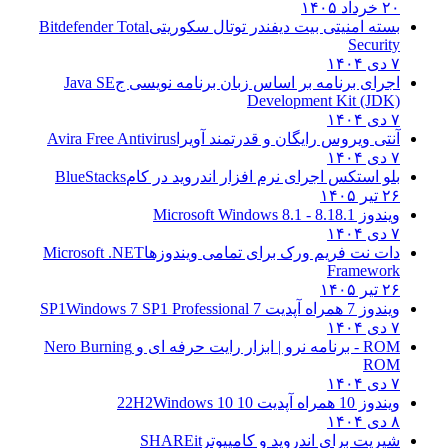
۲۰ خرداد ۱۴۰۵
بسته امنیتی بیت دیفندر توتال سکوریتی
Bitdefender Total
Security
۷ دی ۱۴۰۴
اجرای برنامه بر اساس زبان برنامه نویسی ج
Java SE
Development Kit (JDK)
۷ دی ۱۴۰۴
آنتی ویروس رایگان و قدرتمند آویرا
Avira Free Antivirus
۷ دی ۱۴۰۴
بلو استکس اجرای نرم افزار اندروید در کام
BlueStacks
۲۶ تیر ۱۴۰۵
ویندوز 8.1
8.1 - Microsoft Windows 8.1
۷ دی ۱۴۰۴
دات نت فریم ورک برای تمامی ویندوزها
Microsoft .NET
Framework
۲۶ تیر ۱۴۰۵
ویندوز 7 همراه آپدیت 7 SP1
Windows 7 SP1 Professional
۷ دی ۱۴۰۴
ROM - برنامه نرو | ابزار رایت حرفه ای و
Nero Burning
ROM
۷ دی ۱۴۰۴
ویندوز 10 همراه آپدیت 10 22H2
Windows 10
۸ دی ۱۴۰۴
شیریت برای اندروید و کامپیوتر
SHAREit