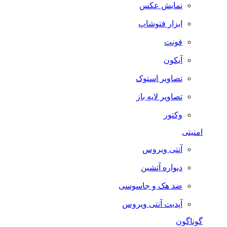
نمایش عکس
ابزار فتوشاپ
فونت
آیکون
تصاویر استوک
تصاویر لایه باز
وکتور
امنیتی
آنتی ویروس
دیواره آتشین
ضد هک و جاسوسی
آپدیت آنتی ویروس
گوناگون