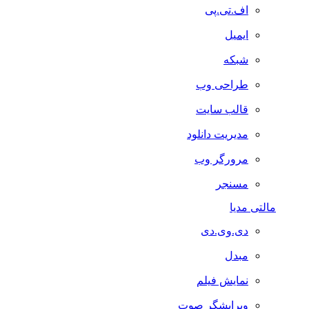
اف.تی.پی
ایمیل
شبکه
طراحی وب
قالب سایت
مدیریت دانلود
مرورگر وب
مسنجر
مالتی مدیا
دی.وی.دی
مبدل
نمایش فیلم
ویرایشگر صوت