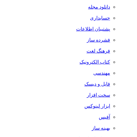
دانلود مجله
حسابداری
پشتیبان اطلاعات
فشرده ساز
فرهنگ لغت
کتاب الکترونیک
مهندسی
فایل و دیسک
سخت افزار
ابزار لینوکس
آفیس
بهینه ساز