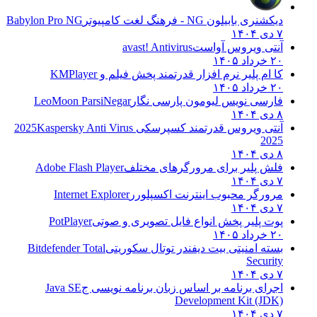
دیکشنری بابیلون NG - فرهنگ لغت کامپیوتر
Babylon Pro NG
۷ دی ۱۴۰۴
آنتی ویروس آواست
avast! Antivirus
۲۰ خرداد ۱۴۰۵
کا ام پلیر نرم افزار قدرتمند پخش فیلم و
KMPlayer
۲۰ خرداد ۱۴۰۵
فارسی نویس لیومون پارسی نگار
LeoMoon ParsiNegar
۸ دی ۱۴۰۴
آنتی ویروس قدرتمند کسپرسکی 2025
Kaspersky Anti Virus
2025
۸ دی ۱۴۰۴
فلش پلیر برای مرورگرهای مختلف
Adobe Flash Player
۷ دی ۱۴۰۴
مرورگر محبوب اینترنت اکسپلورر
Internet Explorer
۷ دی ۱۴۰۴
پوت پلیر پخش انواع فایل تصویری و صوتی
PotPlayer
۲۰ خرداد ۱۴۰۵
بسته امنیتی بیت دیفندر توتال سکوریتی
Bitdefender Total
Security
۷ دی ۱۴۰۴
اجرای برنامه بر اساس زبان برنامه نویسی ج
Java SE
Development Kit (JDK)
۷ دی ۱۴۰۴