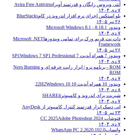
آنتی ویروس رایگان و قدرتمند آویرا
Avira Free Antivirus
۷ دی ۱۴۰۴
بلو استکس اجرای نرم افزار اندروید در کام
BlueStacks
۲۶ تیر ۱۴۰۵
ویندوز 8.1
8.1 - Microsoft Windows 8.1
۷ دی ۱۴۰۴
دات نت فریم ورک برای تمامی ویندوزها
Microsoft .NET
Framework
۲۶ تیر ۱۴۰۵
ویندوز 7 همراه آپدیت 7 SP1
Windows 7 SP1 Professional
۷ دی ۱۴۰۴
ROM - برنامه نرو | ابزار رایت حرفه ای و
Nero Burning
ROM
۷ دی ۱۴۰۴
ویندوز 10 همراه آپدیت 10 22H2
Windows 10
۸ دی ۱۴۰۴
شیریت برای اندروید و کامپیوتر
SHAREit
۷ دی ۱۴۰۴
انی دسک ابزار قدرتمند کنترل کامپیوتر از
AnyDesk
۲۳ تیر ۱۴۰۵
فتوشاپ CC 2025
Adobe Photoshop 2024
۷ دی ۱۴۰۴
واتساپ
WhatsApp PC 2.2620.102.0