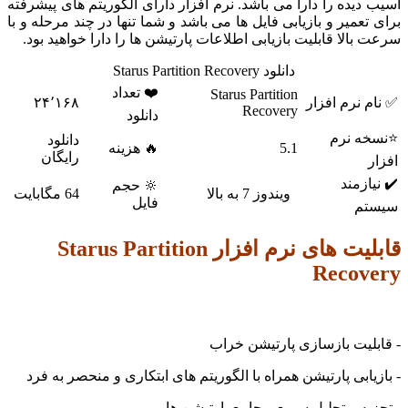
یده را دارا می باشد. نرم افزار دارای الگوریتم های پیشرفته
عمیر و بازیابی فایل ها می باشد و شما تنها در چند مرحله و با
الا قابلیت بازیابی اطلاعات پارتیشن ها را دارا خواهید بود.
دانلود Starus Partition Recovery
❤️ تعداد
Starus Partition
نرم افزار
۲۴٬۱۶۸
Recovery
دانلود
 نرم
دانلود
5.1
🔥 هزینه
رایگان
زمند
🔆 حجم
ویندوز 7 به بالا
64 مگابایت
فایل
م
قابلیت های نرم افزار Starus Partition
Reco
یت بازسازی پارتیشن خراب
ابی پارتیشن همراه با الگوریتم های ابتکاری و منحصر به فرد
ه و تحلیل سریع و جامع پارتیشن ها