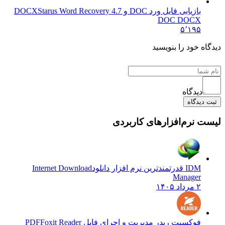
بازیابی فایل ورد DOC و DOCX
Starus Word Recovery 4.7
DOC DOCX
۵٬۱۹۵
 خود را بنویسید
دیدگاه
یدگاه
نرم‌افزارهای کاربردی
IDM قدرتمندترین نرم افزار دانلود
Internet Download
Manager
۲ مرداد ۱۴۰۵
فوکسیت ریدر مدیریت و اجرای فایل PDF
Foxit Reader