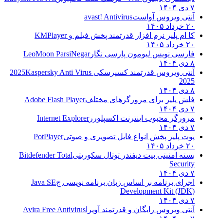
۷ دی ۱۴۰۴
آنتی ویروس آواست
avast! Antivirus
۲۰ خرداد ۱۴۰۵
کا ام پلیر نرم افزار قدرتمند پخش فیلم و
KMPlayer
۲۰ خرداد ۱۴۰۵
فارسی نویس لیومون پارسی نگار
LeoMoon ParsiNegar
۸ دی ۱۴۰۴
آنتی ویروس قدرتمند کسپرسکی 2025
Kaspersky Anti Virus
2025
۸ دی ۱۴۰۴
فلش پلیر برای مرورگرهای مختلف
Adobe Flash Player
۷ دی ۱۴۰۴
مرورگر محبوب اینترنت اکسپلورر
Internet Explorer
۷ دی ۱۴۰۴
پوت پلیر پخش انواع فایل تصویری و صوتی
PotPlayer
۲۰ خرداد ۱۴۰۵
بسته امنیتی بیت دیفندر توتال سکوریتی
Bitdefender Total
Security
۷ دی ۱۴۰۴
اجرای برنامه بر اساس زبان برنامه نویسی ج
Java SE
Development Kit (JDK)
۷ دی ۱۴۰۴
آنتی ویروس رایگان و قدرتمند آویرا
Avira Free Antivirus