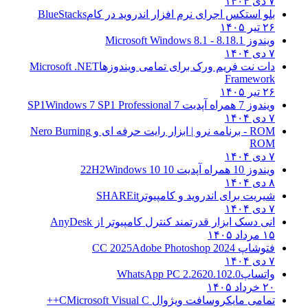
۷ دی ۱۴۰۴
بلو استکس اجرای نرم افزار اندروید در کام
BlueStacks
۲۶ تیر ۱۴۰۵
ویندوز 8.1
8.1 - Microsoft Windows 8.1
۷ دی ۱۴۰۴
دات نت فریم ورک برای تمامی ویندوزها
Microsoft .NET
Framework
۲۶ تیر ۱۴۰۵
ویندوز 7 همراه آپدیت 7 SP1
Windows 7 SP1 Professional
۷ دی ۱۴۰۴
ROM - برنامه نرو | ابزار رایت حرفه ای و
Nero Burning
ROM
۷ دی ۱۴۰۴
ویندوز 10 همراه آپدیت 10 22H2
Windows 10
۸ دی ۱۴۰۴
شیریت برای اندروید و کامپیوتر
SHAREit
۷ دی ۱۴۰۴
انی دسک ابزار قدرتمند کنترل کامپیوتر از
AnyDesk
۱۵ مرداد ۱۴۰۵
فتوشاپ CC 2025
Adobe Photoshop 2024
۷ دی ۱۴۰۴
واتساپ
WhatsApp PC 2.2620.102.0
۲۰ خرداد ۱۴۰۵
تمامی مایکروسافت ویژوال C
Microsoft Visual C++