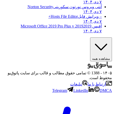
۷ دی ۱۴۰۴
آنتی ویروس نورتون سکوریتی
Norton Security
۷ دی ۱۴۰۴
– ویرایش فایل
Hosts File Editor+
۷ دی ۱۴۰۴
آفیس 2019
2019 Microsoft Office 2019 Pro Plus v
۷ دی ۱۴۰۴
ه همه
- 1388 © تمامی حقوق مطالب و قالب برای سایت پاتوق‌یو
 است.
باط با ما
تبلیغات
Telegram
LinkedIn