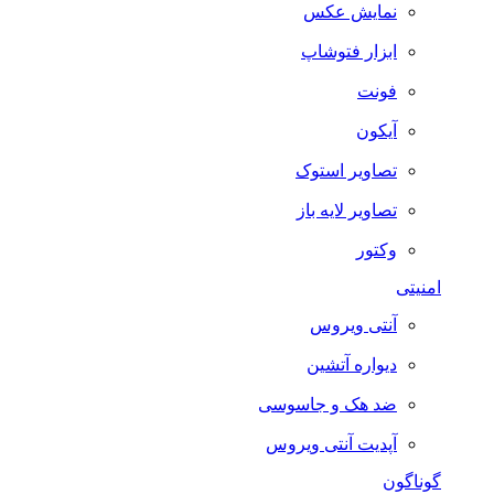
نمایش عکس
ابزار فتوشاپ
فونت
آیکون
تصاویر استوک
تصاویر لایه باز
وکتور
امنیتی
آنتی ویروس
دیواره آتشین
ضد هک و جاسوسی
آپدیت آنتی ویروس
گوناگون