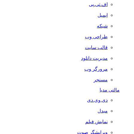
اف.تی.پی
ایمیل
شبکه
طراحی وب
قالب سایت
مدیریت دانلود
مرورگر وب
مسنجر
مالتی مدیا
دی.وی.دی
مبدل
نمایش فیلم
ویرایشگر صوت