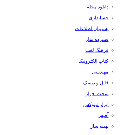
دانلود مجله
حسابداری
پشتیبان اطلاعات
فشرده ساز
فرهنگ لغت
کتاب الکترونیک
مهندسی
فایل و دیسک
سخت افزار
ابزار لینوکس
آفیس
بهینه ساز