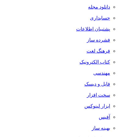
دانلود مجله
حسابداری
پشتیبان اطلاعات
فشرده ساز
فرهنگ لغت
کتاب الکترونیک
مهندسی
فایل و دیسک
سخت افزار
ابزار لینوکس
آفیس
بهینه ساز