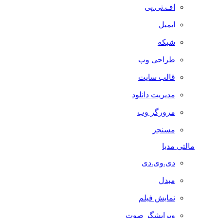
اف.تی.پی
ایمیل
شبکه
طراحی وب
قالب سایت
مدیریت دانلود
مرورگر وب
مسنجر
مالتی مدیا
دی.وی.دی
مبدل
نمایش فیلم
ویرایشگر صوت