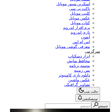
اسکرین سیور موبایل
پاکت پی سی
کلیپ موبایل
عکس موبایل
کتاب موبایل
نرم افزار اندروید
بازی اندروید
آیفون
اس ام اس
معرفی گوشی موبایل
سرگرمی
ابزار دسکتاپ
محافظ نمایش
پوسته برنامه
پس زمینه
دانلود بازی کامپیوتر
عکس ماشین
تصاویر گرافیکی
حالت شب
نوتیفیکیشن
جستجو