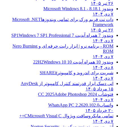
۲۶ تیر ۱۴۰۵
ویندوز 8.1
8.1 - Microsoft Windows 8.1
۷ دی ۱۴۰۴
دات نت فریم ورک برای تمامی ویندوزها
Microsoft .NET
Framework
۲۶ تیر ۱۴۰۵
ویندوز 7 همراه آپدیت 7 SP1
Windows 7 SP1 Professional
۷ دی ۱۴۰۴
ROM - برنامه نرو | ابزار رایت حرفه ای و
Nero Burning
ROM
۷ دی ۱۴۰۴
ویندوز 10 همراه آپدیت 10 22H2
Windows 10
۸ دی ۱۴۰۴
شیریت برای اندروید و کامپیوتر
SHAREit
۷ دی ۱۴۰۴
انی دسک ابزار قدرتمند کنترل کامپیوتر از
AnyDesk
۱۵ مرداد ۱۴۰۵
فتوشاپ CC 2025
Adobe Photoshop 2024
۷ دی ۱۴۰۴
واتساپ
WhatsApp PC 2.2620.102.0
۲۰ خرداد ۱۴۰۵
تمامی مایکروسافت ویژوال C
Microsoft Visual C++
۷ دی ۱۴۰۴
آنتی ویروس نورتون سکوریتی
Norton Security