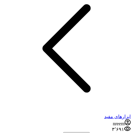
ابزارهای مفید
nreern
۳٬۶۹۱