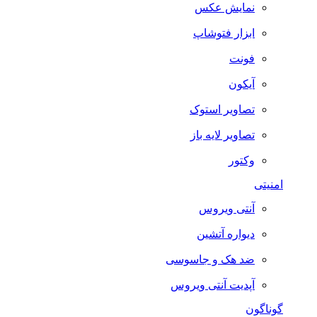
نمایش عکس
ابزار فتوشاپ
فونت
آیکون
تصاویر استوک
تصاویر لایه باز
وکتور
امنیتی
آنتی ویروس
دیواره آتشین
ضد هک و جاسوسی
آپدیت آنتی ویروس
گوناگون