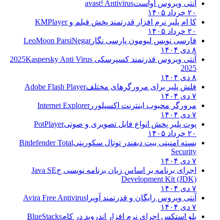
آنتی ویروس آواست
avast! Antivirus
۲۰ خرداد ۱۴۰۵
کا ام پلیر نرم افزار قدرتمند پخش فیلم و
KMPlayer
۲۰ خرداد ۱۴۰۵
فارسی نویس لیومون پارسی نگار
LeoMoon ParsiNegar
۸ دی ۱۴۰۴
آنتی ویروس قدرتمند کسپرسکی 2025
Kaspersky Anti Virus
2025
۸ دی ۱۴۰۴
فلش پلیر برای مرورگرهای مختلف
Adobe Flash Player
۷ دی ۱۴۰۴
مرورگر محبوب اینترنت اکسپلورر
Internet Explorer
۷ دی ۱۴۰۴
پوت پلیر پخش انواع فایل تصویری و صوتی
PotPlayer
۲۰ خرداد ۱۴۰۵
بسته امنیتی بیت دیفندر توتال سکوریتی
Bitdefender Total
Security
۷ دی ۱۴۰۴
اجرای برنامه بر اساس زبان برنامه نویسی ج
Java SE
Development Kit (JDK)
۷ دی ۱۴۰۴
آنتی ویروس رایگان و قدرتمند آویرا
Avira Free Antivirus
۷ دی ۱۴۰۴
بلو استکس اجرای نرم افزار اندروید در کام
BlueStacks