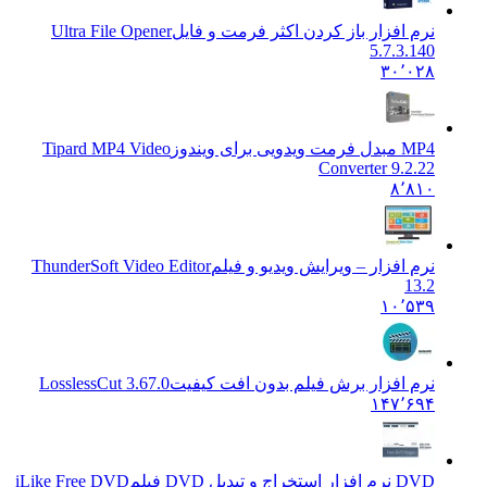
نرم افزار باز کردن اکثر فرمت و فایل
Ultra File Opener
5.7.3.140
۳۰٬۰۲۸
MP4 مبدل فرمت ویدویی برای ویندوز
Tipard MP4 Video
Converter 9.2.22
۸٬۸۱۰
نرم افزار – ویرایش ویدیو و فیلم
ThunderSoft Video Editor
13.2
۱۰٬۵۳۹
نرم افزار برش فیلم بدون افت کیفیت
LosslessCut 3.67.0
۱۴۷٬۶۹۴
DVD نرم افزار استخراج و تبدیل DVD فیلم
iLike Free DVD