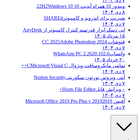
۷ دی ۱۴۰۴
ویندوز 10 همراه آپدیت 10 22H2
Windows 10
۸ دی ۱۴۰۴
شیریت برای اندروید و کامپیوتر
SHAREit
۷ دی ۱۴۰۴
انی دسک ابزار قدرتمند کنترل کامپیوتر از
AnyDesk
۱۵ مرداد ۱۴۰۵
فتوشاپ CC 2025
Adobe Photoshop 2024
۷ دی ۱۴۰۴
واتساپ
WhatsApp PC 2.2620.102.0
۲۰ خرداد ۱۴۰۵
تمامی مایکروسافت ویژوال C
Microsoft Visual C++
۷ دی ۱۴۰۴
آنتی ویروس نورتون سکوریتی
Norton Security
۷ دی ۱۴۰۴
– ویرایش فایل
Hosts File Editor+
۷ دی ۱۴۰۴
آفیس 2019
2019 Microsoft Office 2019 Pro Plus v
۷ دی ۱۴۰۴