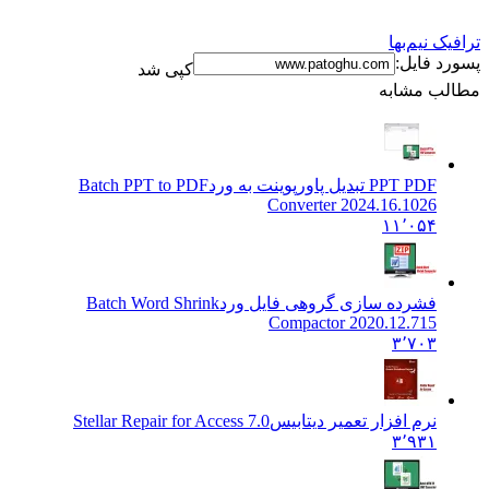
ترافیک نیم‌بها
پسورد فایل:
کپی شد
مطالب مشابه
PPT PDF تبدیل پاورپوینت به ورد
Batch PPT to PDF
Converter 2024.16.1026
۱۱٬۰۵۴
فشرده سازی گروهی فایل ورد
Batch Word Shrink
Compactor 2020.12.715
۳٬۷۰۳
نرم افزار تعمیر دیتابیس
Stellar Repair for Access 7.0
۳٬۹۳۱