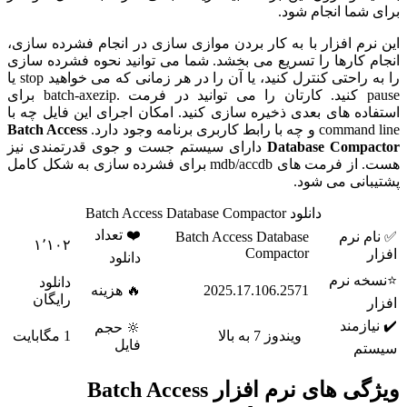
برای شما انجام شود.
این نرم افزار با به کار بردن موازی سازی در انجام فشرده سازی،
انجام کارها را تسریع می بخشد. شما می توانید نحوه فشرده سازی
را به راحتی کنترل کنید، یا آن را در هر زمانی که می خواهید stop یا
pause کنید. کارتان را می توانید در فرمت .batch-axezip برای
استفاده های بعدی ذخیره سازی کنید. امکان اجرای این فایل چه با
command line و چه با رابط کاربری برنامه وجود دارد.
Batch Access
Database Compactor
دارای سیستم جست و جوی قدرتمندی نیز
هست. از فرمت های mdb/accdb برای فشرده سازی به شکل کامل
پشتیبانی می شود.
دانلود Batch Access Database Compactor
❤️ تعداد
✅ نام نرم
Batch Access Database
۱٬۱۰۲
Compactor
افزار
دانلود
⭐نسخه نرم
دانلود
2025.17.106.2571
🔥 هزینه
رایگان
افزار
✔️ نیازمند
🔆 حجم
ویندوز 7 به بالا
1 مگابایت
فایل
سیستم
ویژگی های نرم افزار Batch Access