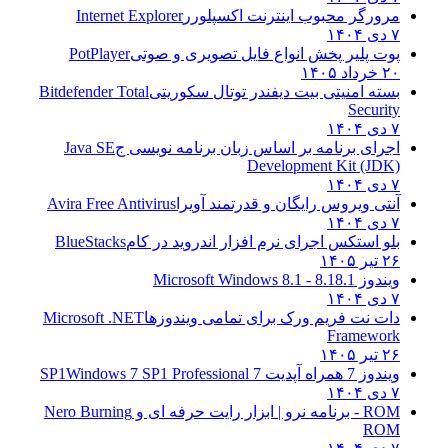
مرورگر محبوب اینترنت اکسپلورر
Internet Explorer
۷ دی ۱۴۰۴
پوت پلیر پخش انواع فایل تصویری و صوتی
PotPlayer
۲۰ خرداد ۱۴۰۵
بسته امنیتی بیت دیفندر توتال سکوریتی
Bitdefender Total
Security
۷ دی ۱۴۰۴
اجرای برنامه بر اساس زبان برنامه نویسی ج
Java SE
Development Kit (JDK)
۷ دی ۱۴۰۴
آنتی ویروس رایگان و قدرتمند آویرا
Avira Free Antivirus
۷ دی ۱۴۰۴
بلو استکس اجرای نرم افزار اندروید در کام
BlueStacks
۲۶ تیر ۱۴۰۵
ویندوز 8.1
8.1 - Microsoft Windows 8.1
۷ دی ۱۴۰۴
دات نت فریم ورک برای تمامی ویندوزها
Microsoft .NET
Framework
۲۶ تیر ۱۴۰۵
ویندوز 7 همراه آپدیت 7 SP1
Windows 7 SP1 Professional
۷ دی ۱۴۰۴
ROM - برنامه نرو | ابزار رایت حرفه ای و
Nero Burning
ROM