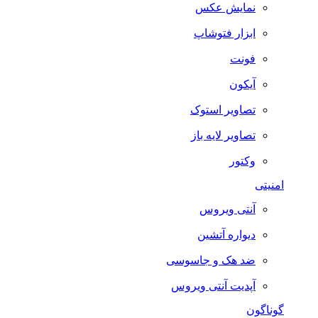
نمایش عکس
ابزار فتوشاپ
فونت
آیکون
تصاویر استوک
تصاویر لایه باز
وکتور
امنیتی
آنتی ویروس
دیواره آتشین
ضد هک و جاسوسی
آپدیت آنتی ویروس
گوناگون