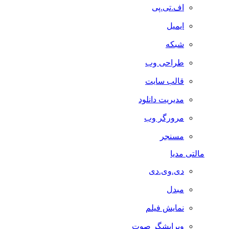
اف.تی.پی
ایمیل
شبکه
طراحی وب
قالب سایت
مدیریت دانلود
مرورگر وب
مسنجر
مالتی مدیا
دی.وی.دی
مبدل
نمایش فیلم
ویرایشگر صوت