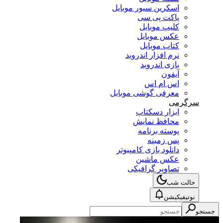
اسکرین سیور موبایل
پاکت پی سی
کلیپ موبایل
عکس موبایل
کتاب موبایل
نرم افزار اندروید
بازی اندروید
آیفون
اس ام اس
معرفی گوشی موبایل
سرگرمی
ابزار دسکتاپ
محافظ نمایش
پوسته برنامه
پس زمینه
دانلود بازی کامپیوتر
عکس ماشین
تصاویر گرافیکی
حالت شب
نوتیفیکیشن
جستجو