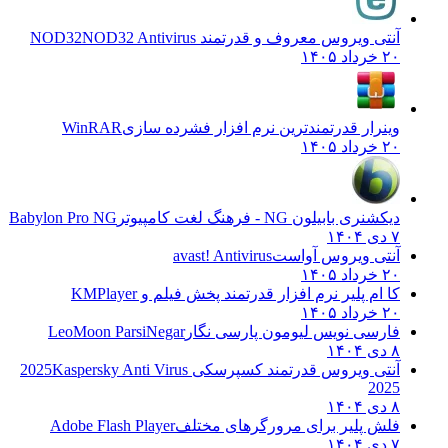
آنتی ویروس معروف و قدرتمند NOD32
NOD32 Antivirus
۲۰ خرداد ۱۴۰۵
وینرار قدرتمندترین نرم افزار فشرده سازی
WinRAR
۲۰ خرداد ۱۴۰۵
دیکشنری بابیلون NG - فرهنگ لغت کامپیوتر
Babylon Pro NG
۷ دی ۱۴۰۴
آنتی ویروس آواست
avast! Antivirus
۲۰ خرداد ۱۴۰۵
کا ام پلیر نرم افزار قدرتمند پخش فیلم و
KMPlayer
۲۰ خرداد ۱۴۰۵
فارسی نویس لیومون پارسی نگار
LeoMoon ParsiNegar
۸ دی ۱۴۰۴
آنتی ویروس قدرتمند کسپرسکی 2025
Kaspersky Anti Virus
2025
۸ دی ۱۴۰۴
فلش پلیر برای مرورگرهای مختلف
Adobe Flash Player
۷ دی ۱۴۰۴