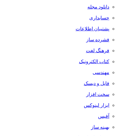
دانلود مجله
حسابداری
پشتیبان اطلاعات
فشرده ساز
فرهنگ لغت
کتاب الکترونیک
مهندسی
فایل و دیسک
سخت افزار
ابزار لینوکس
آفیس
بهینه ساز