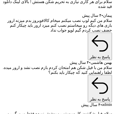
سلام برای هر کاری نیازی به تحریم شکن هستش ! بالای لینک دانلود
قید شده
پیمان
۴ سال پیش
سلام من کیم لوپ نصب میکنم میخام کالافوبروز بدم میزنه ارور
بازی های دیگه رو میخاستم نصب کنم میزد ارور باید چیکار کنم
حضف نصب کردم گیم لوپو جواب نداد
پاسخ به نظر
بهمن هاشمی
۴ سال پیش
سلام من با فیل شکن هم امتحان کردم بازم نصب نشد و ارور میده.
لطفا راهنمایی کنید که چیکار باید بکنم؟
پاسخ به نظر
admin
۴ سال پیش
سلام فیل شکنتون کل سیستم رو پوشش نمیده فقط مرورگر رو