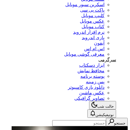
اسکرین سیور موبایل
پاکت پی سی
کلیپ موبایل
عکس موبایل
کتاب موبایل
نرم افزار اندروید
بازی اندروید
آیفون
اس ام اس
معرفی گوشی موبایل
سرگرمی
ابزار دسکتاپ
محافظ نمایش
پوسته برنامه
پس زمینه
دانلود بازی کامپیوتر
عکس ماشین
تصاویر گرافیکی
حالت شب
نوتیفیکیشن
جستجو