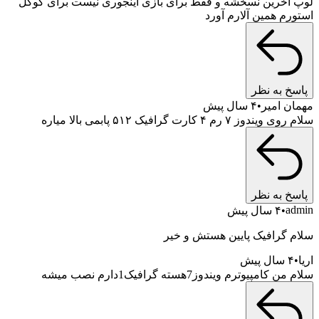
لوپ آخرین نسخشه و فقط برای بازی اینجوری نیست برای گوگل
استورم همین آلارم آورد
پاسخ به نظر
مهمان امیر
۴ سال پیش
سلام روی ویندوز ۷ رم ۴ کارت گرافیک ۵۱۲ پابمی بالا میاره
پاسخ به نظر
admin
۴ سال پیش
سلام گرافیک پایین هستش و خیر
اریا
۴ سال پیش
سلام من کامپیوترم ویندوز7هسته گرافیک1دارم نصب میشه