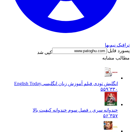
ترافیک نیم‌بها
پسورد فایل:
کپی شد
مطالب مشابه
انگلیش تودی فیلم آموزش زبان انگليسی
English Today
۵۵۹٬۳۳۰
خندوانه سری ، فصل سوم خندوانه کیفیت بالا
۵۶٬۳۵۷