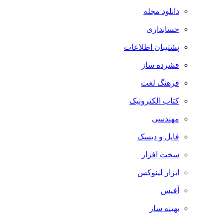
دانلود مجله
حسابداری
پشتیبان اطلاعات
فشرده ساز
فرهنگ لغت
کتاب الکترونیک
مهندسی
فایل و دیسک
سخت افزار
ابزار لینوکس
آفیس
بهینه ساز