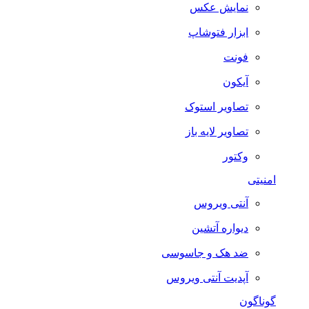
نمایش عکس
ابزار فتوشاپ
فونت
آیکون
تصاویر استوک
تصاویر لایه باز
وکتور
امنیتی
آنتی ویروس
دیواره آتشین
ضد هک و جاسوسی
آپدیت آنتی ویروس
گوناگون