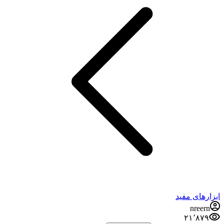
ابزارهای مفید
nreern
۲۱٬۸۷۹