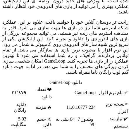
شده است. با ویژگی های جدید درون برنامه ای این اپلیکیشن،
عملکرد بهتری را می توانید از بازی های اندرویدی خود انتظار داشته
باشید.
راحت تر دوستان آنلاین خود را خواهید یافت. علاوه بر این، عملکرد
شبکه اینترنتی شما نیز در بازی ها بیهنه سازی می شود. قادر به
مشاهده استریم های زنده نیز هستید. می توانید مجموعه بزرگی از
بازی های اندرویدی را دانلود و تجربه کنید. این اپلیکیشن یکی از
سریع ترین شبیه ساز های اندرویدی روی کامپیوتر به شمار می رود.
این نرم افزار با محبوب ترین بازی ها سازگار می باشد. از تمام
توانایی پردازنده، گرافیک، و رم شما استفاده می شود تا بهترین
عملکرد را از بازی ها تجربه کنید. GameLoop امکان شخصی سازی
کردن ویژگی های مختلف را به شما می دهد. در ادامه جهت دانلود
گیم لوپ رایگان باما همراه باشید.
دانلود GameLoop
❤️ تعداد
✅ نام نرم افزار
GameLoop
۲۱٬۸۷۹
دانلود
⭐نسخه نرم
دانلود
11.0.16777.224
🔥 هزینه
رایگان
افزار
✔️ نیازمند
5.03
ویندوز 7 | 64 بیتی به
🔆 حجم
مگابایت
بالا
فایل
سیستم