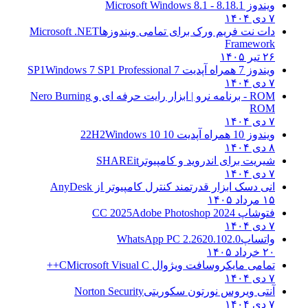
ویندوز 8.1
8.1 - Microsoft Windows 8.1
۷ دی ۱۴۰۴
دات نت فریم ورک برای تمامی ویندوزها
Microsoft .NET
Framework
۲۶ تیر ۱۴۰۵
ویندوز 7 همراه آپدیت 7 SP1
Windows 7 SP1 Professional
۷ دی ۱۴۰۴
ROM - برنامه نرو | ابزار رایت حرفه ای و
Nero Burning
ROM
۷ دی ۱۴۰۴
ویندوز 10 همراه آپدیت 10 22H2
Windows 10
۸ دی ۱۴۰۴
شیریت برای اندروید و کامپیوتر
SHAREit
۷ دی ۱۴۰۴
انی دسک ابزار قدرتمند کنترل کامپیوتر از
AnyDesk
۱۵ مرداد ۱۴۰۵
فتوشاپ CC 2025
Adobe Photoshop 2024
۷ دی ۱۴۰۴
واتساپ
WhatsApp PC 2.2620.102.0
۲۰ خرداد ۱۴۰۵
تمامی مایکروسافت ویژوال C
Microsoft Visual C++
۷ دی ۱۴۰۴
آنتی ویروس نورتون سکوریتی
Norton Security
۷ دی ۱۴۰۴