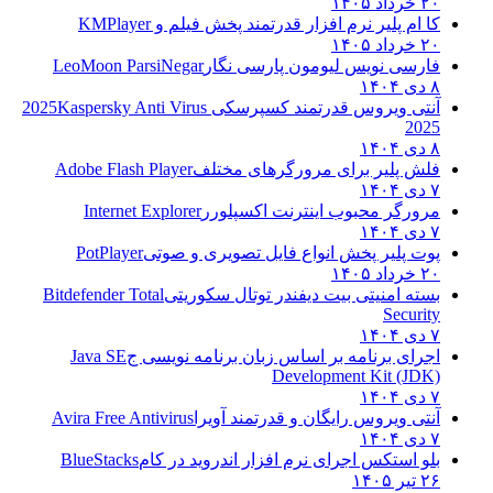
۲۰ خرداد ۱۴۰۵
کا ام پلیر نرم افزار قدرتمند پخش فیلم و
KMPlayer
۲۰ خرداد ۱۴۰۵
فارسی نویس لیومون پارسی نگار
LeoMoon ParsiNegar
۸ دی ۱۴۰۴
آنتی ویروس قدرتمند کسپرسکی 2025
Kaspersky Anti Virus
2025
۸ دی ۱۴۰۴
فلش پلیر برای مرورگرهای مختلف
Adobe Flash Player
۷ دی ۱۴۰۴
مرورگر محبوب اینترنت اکسپلورر
Internet Explorer
۷ دی ۱۴۰۴
پوت پلیر پخش انواع فایل تصویری و صوتی
PotPlayer
۲۰ خرداد ۱۴۰۵
بسته امنیتی بیت دیفندر توتال سکوریتی
Bitdefender Total
Security
۷ دی ۱۴۰۴
اجرای برنامه بر اساس زبان برنامه نویسی ج
Java SE
Development Kit (JDK)
۷ دی ۱۴۰۴
آنتی ویروس رایگان و قدرتمند آویرا
Avira Free Antivirus
۷ دی ۱۴۰۴
بلو استکس اجرای نرم افزار اندروید در کام
BlueStacks
۲۶ تیر ۱۴۰۵