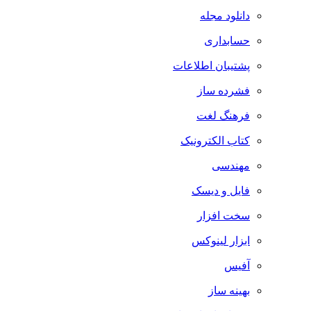
دانلود مجله
حسابداری
پشتیبان اطلاعات
فشرده ساز
فرهنگ لغت
کتاب الکترونیک
مهندسی
فایل و دیسک
سخت افزار
ابزار لینوکس
آفیس
بهینه ساز