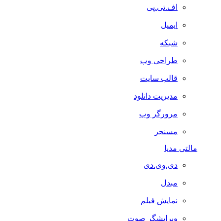
اف.تی.پی
ایمیل
شبکه
طراحی وب
قالب سایت
مدیریت دانلود
مرورگر وب
مسنجر
مالتی مدیا
دی.وی.دی
مبدل
نمایش فیلم
ویرایشگر صوت