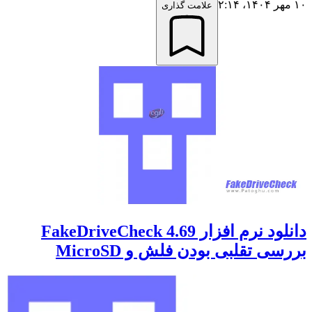
۱۰ مهر ۱۴۰۴،‏ ۲:۱۴
علامت گذاری
دانلود نرم افزار FakeDriveCheck 4.69
بررسی تقلبی بودن فلش و MicroSD