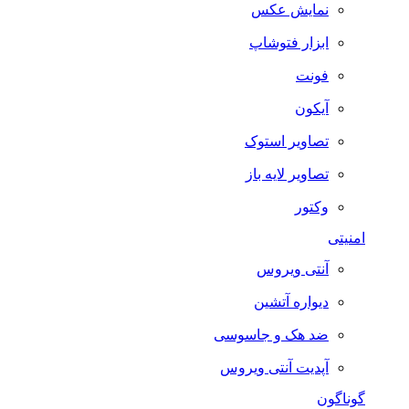
نمایش عکس
ابزار فتوشاپ
فونت
آیکون
تصاویر استوک
تصاویر لایه باز
وکتور
امنیتی
آنتی ویروس
دیواره آتشین
ضد هک و جاسوسی
آپدیت آنتی ویروس
گوناگون