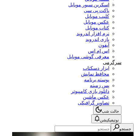
اسکرین سیور موبایل
پاکت پی سی
کلیپ موبایل
عکس موبایل
کتاب موبایل
نرم افزار اندروید
بازی اندروید
آیفون
اس ام اس
معرفی گوشی موبایل
سرگرمی
ابزار دسکتاپ
محافظ نمایش
پوسته برنامه
پس زمینه
دانلود بازی کامپیوتر
عکس ماشین
تصاویر گرافیکی
حالت شب
نوتیفیکیشن
جستجو