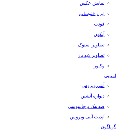
نمایش عکس
ابزار فتوشاپ
فونت
آیکون
تصاویر استوک
تصاویر لایه باز
وکتور
امنیتی
آنتی ویروس
دیواره آتشین
ضد هک و جاسوسی
آپدیت آنتی ویروس
گوناگون