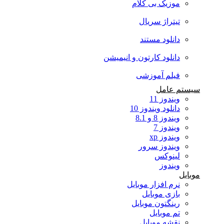
موزیک بی کلام
تیتراژ سریال
دانلود مستند
دانلود کارتون و انیمیشن
فیلم آموزشی
سیستم عامل
ویندوز 11
دانلود ویندوز 10
ویندوز 8 و 8.1
ویندوز 7
ویندوز xp
ویندوز سرور
لینوکس
ویندوز
موبایل
نرم افزار موبایل
بازی موبایل
رینگتون موبایل
تم موبایل
نقشه موبایل