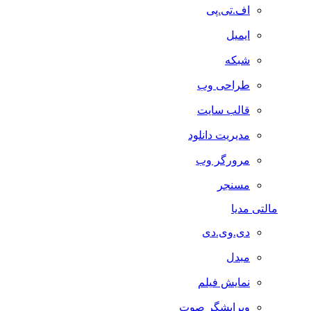
اف.تی.پی
ایمیل
شبکه
طراحی وب
قالب سایت
مدیریت دانلود
مرورگر وب
مسنجر
مالتی مدیا
دی.وی.دی
مبدل
نمایش فیلم
ویرایشگر صوت