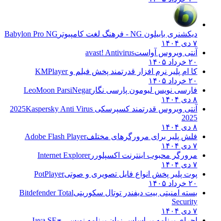
دیکشنری بابیلون NG - فرهنگ لغت کامپیوتر
Babylon Pro NG
۷ دی ۱۴۰۴
آنتی ویروس آواست
avast! Antivirus
۲۰ خرداد ۱۴۰۵
کا ام پلیر نرم افزار قدرتمند پخش فیلم و
KMPlayer
۲۰ خرداد ۱۴۰۵
فارسی نویس لیومون پارسی نگار
LeoMoon ParsiNegar
۸ دی ۱۴۰۴
آنتی ویروس قدرتمند کسپرسکی 2025
Kaspersky Anti Virus
2025
۸ دی ۱۴۰۴
فلش پلیر برای مرورگرهای مختلف
Adobe Flash Player
۷ دی ۱۴۰۴
مرورگر محبوب اینترنت اکسپلورر
Internet Explorer
۷ دی ۱۴۰۴
پوت پلیر پخش انواع فایل تصویری و صوتی
PotPlayer
۲۰ خرداد ۱۴۰۵
بسته امنیتی بیت دیفندر توتال سکوریتی
Bitdefender Total
Security
۷ دی ۱۴۰۴
اجرای برنامه بر اساس زبان برنامه نویسی ج
Java SE