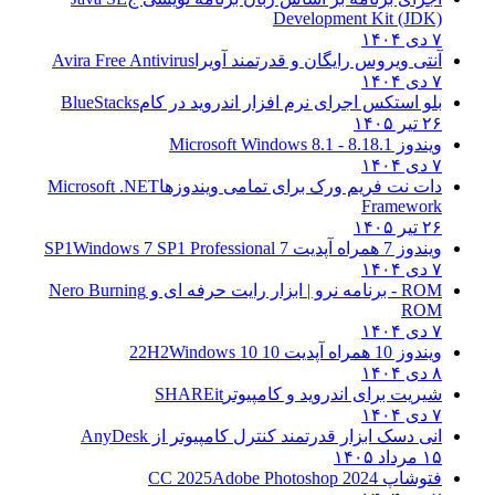
Development Kit (JDK)
۷ دی ۱۴۰۴
آنتی ویروس رایگان و قدرتمند آویرا
Avira Free Antivirus
۷ دی ۱۴۰۴
بلو استکس اجرای نرم افزار اندروید در کام
BlueStacks
۲۶ تیر ۱۴۰۵
ویندوز 8.1
8.1 - Microsoft Windows 8.1
۷ دی ۱۴۰۴
دات نت فریم ورک برای تمامی ویندوزها
Microsoft .NET
Framework
۲۶ تیر ۱۴۰۵
ویندوز 7 همراه آپدیت 7 SP1
Windows 7 SP1 Professional
۷ دی ۱۴۰۴
ROM - برنامه نرو | ابزار رایت حرفه ای و
Nero Burning
ROM
۷ دی ۱۴۰۴
ویندوز 10 همراه آپدیت 10 22H2
Windows 10
۸ دی ۱۴۰۴
شیریت برای اندروید و کامپیوتر
SHAREit
۷ دی ۱۴۰۴
انی دسک ابزار قدرتمند کنترل کامپیوتر از
AnyDesk
۱۵ مرداد ۱۴۰۵
فتوشاپ CC 2025
Adobe Photoshop 2024