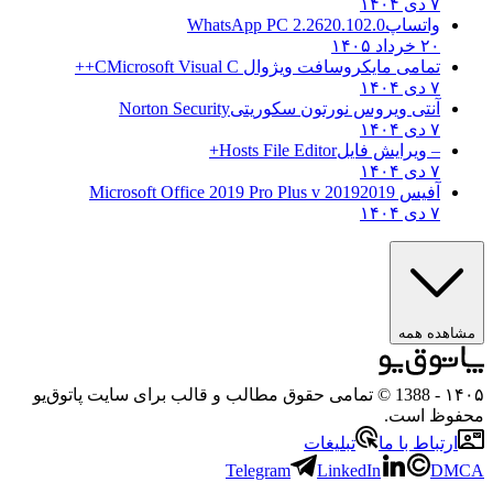
۷ دی ۱۴۰۴
واتساپ
WhatsApp PC 2.2620.102.0
۲۰ خرداد ۱۴۰۵
تمامی مایکروسافت ویژوال C
Microsoft Visual C++
۷ دی ۱۴۰۴
آنتی ویروس نورتون سکوریتی
Norton Security
۷ دی ۱۴۰۴
– ویرایش فایل
Hosts File Editor+
۷ دی ۱۴۰۴
آفیس 2019
2019 Microsoft Office 2019 Pro Plus v
۷ دی ۱۴۰۴
ده همه
- 1388 © تمامی حقوق مطالب و قالب برای سایت پاتوق‌یو
ظ است.
تباط با ما
تبلیغات
Telegram
LinkedIn
D