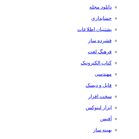
دانلود مجله
حسابداری
پشتیبان اطلاعات
فشرده ساز
فرهنگ لغت
کتاب الکترونیک
مهندسی
فایل و دیسک
سخت افزار
ابزار لینوکس
آفیس
بهینه ساز