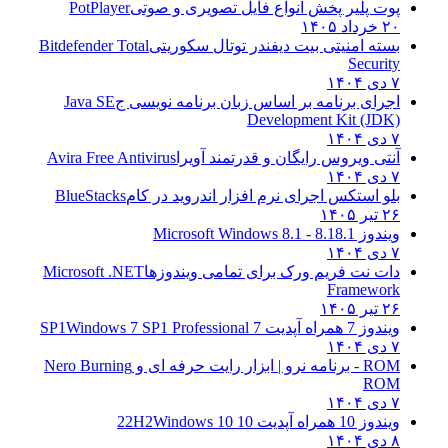
پوت پلیر پخش انواع فایل تصویری و صوتی
PotPlayer
۲۰ خرداد ۱۴۰۵
بسته امنیتی بیت دیفندر توتال سکوریتی
Bitdefender Total
Security
۷ دی ۱۴۰۴
اجرای برنامه بر اساس زبان برنامه نویسی ج
Java SE
Development Kit (JDK)
۷ دی ۱۴۰۴
آنتی ویروس رایگان و قدرتمند آویرا
Avira Free Antivirus
۷ دی ۱۴۰۴
بلو استکس اجرای نرم افزار اندروید در کام
BlueStacks
۲۶ تیر ۱۴۰۵
ویندوز 8.1
8.1 - Microsoft Windows 8.1
۷ دی ۱۴۰۴
دات نت فریم ورک برای تمامی ویندوزها
Microsoft .NET
Framework
۲۶ تیر ۱۴۰۵
ویندوز 7 همراه آپدیت 7 SP1
Windows 7 SP1 Professional
۷ دی ۱۴۰۴
ROM - برنامه نرو | ابزار رایت حرفه ای و
Nero Burning
ROM
۷ دی ۱۴۰۴
ویندوز 10 همراه آپدیت 10 22H2
Windows 10
۸ دی ۱۴۰۴