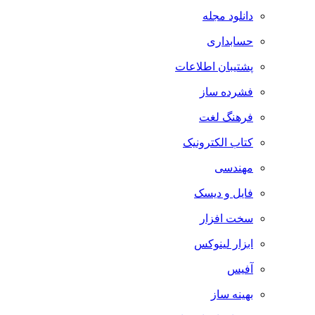
دانلود مجله
حسابداری
پشتیبان اطلاعات
فشرده ساز
فرهنگ لغت
کتاب الکترونیک
مهندسی
فایل و دیسک
سخت افزار
ابزار لینوکس
آفیس
بهینه ساز