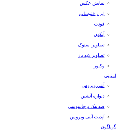
نمایش عکس
ابزار فتوشاپ
فونت
آیکون
تصاویر استوک
تصاویر لایه باز
وکتور
امنیتی
آنتی ویروس
دیواره آتشین
ضد هک و جاسوسی
آپدیت آنتی ویروس
گوناگون