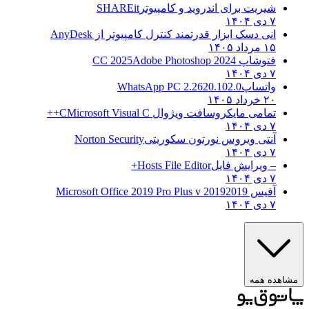
شیریت برای اندروید و کامپیوتر
SHAREit
۷ دی ۱۴۰۴
انی دسک ابزار قدرتمند کنترل کامپیوتر از
AnyDesk
۱۵ مرداد ۱۴۰۵
فتوشاپ CC 2025
Adobe Photoshop 2024
۷ دی ۱۴۰۴
واتساپ
WhatsApp PC 2.2620.102.0
۲۰ خرداد ۱۴۰۵
تمامی مایکروسافت ویژوال C
Microsoft Visual C++
۷ دی ۱۴۰۴
آنتی ویروس نورتون سکوریتی
Norton Security
۷ دی ۱۴۰۴
– ویرایش فایل
Hosts File Editor+
۷ دی ۱۴۰۴
آفیس 2019
2019 Microsoft Office 2019 Pro Plus v
۷ دی ۱۴۰۴
هده همه