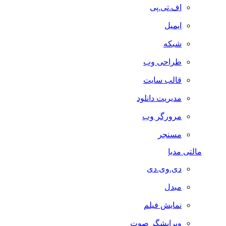
اف.تی.پی
ایمیل
شبکه
طراحی وب
قالب سایت
مدیریت دانلود
مرورگر وب
مسنجر
مالتی مدیا
دی.وی.دی
مبدل
نمایش فیلم
ویرایشگر صوت