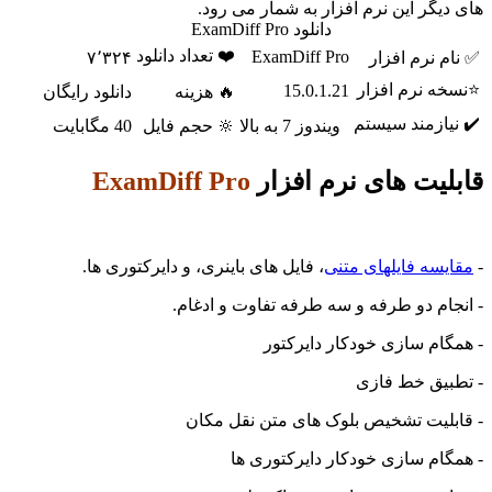
دیگر این نرم افزار به شمار می رود.
دانلود ExamDiff Pro
❤️ تعداد دانلود
ExamDiff Pro
م نرم افزار
۷٬۳۲۴
ه نرم افزار
15.0.1.21
🔥 هزینه
دانلود رایگان
یازمند سیستم
ویندوز 7 به بالا
🔆 حجم فایل
40 مگابایت
لیت های نرم افزار
ExamDiff Pro
یسه فایلهای متنی
، فایل های باینری، و دایرکتوری ها.
جام دو طرفه و سه طرفه تفاوت و ادغام.
گام سازی خودکار دایرکتور
بیق خط فازی
بلیت تشخیص بلوک های متن نقل مکان
گام سازی خودکار دایرکتوری ها