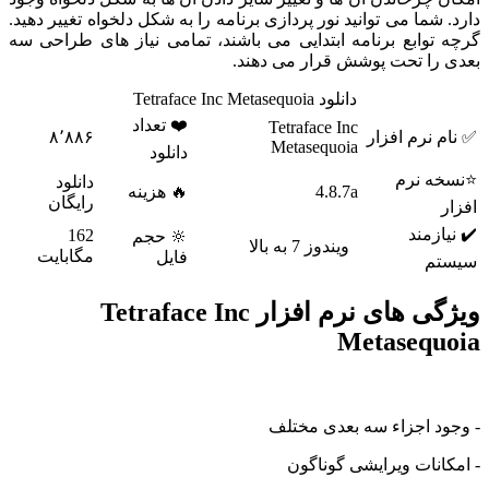
شما می توانید نور پردازی برنامه را به شکل دلخواه تغییر دهید.
وابع برنامه ابتدایی می باشند، تمامی نیاز های طراحی سه
را تحت پوشش قرار می دهند.
دانلود Tetraface Inc Metasequoia
❤️ تعداد
Tetraface Inc
نرم افزار
۸٬۸۸۶
Metasequoia
دانلود
 نرم
دانلود
4.8.7a
🔥 هزینه
رایگان
زمند
162
🔆 حجم
ویندوز 7 به بالا
مگابایت
فایل
م
ویژگی های نرم افزار Tetraface Inc
Metaseq
د اجزاء سه بعدی مختلف
نات ویرایشی گوناگون