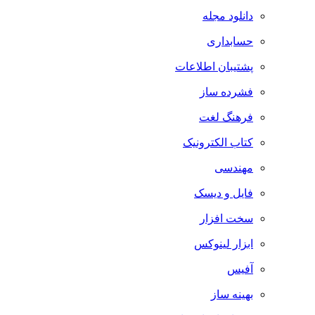
دانلود مجله
حسابداری
پشتیبان اطلاعات
فشرده ساز
فرهنگ لغت
کتاب الکترونیک
مهندسی
فایل و دیسک
سخت افزار
ابزار لینوکس
آفیس
بهینه ساز