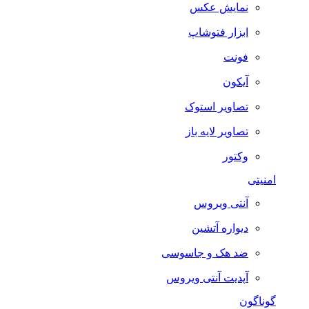
نمایش عکس
ابزار فتوشاپ
فونت
آیکون
تصاویر استوک
تصاویر لایه باز
وکتور
امنیتی
آنتی ویروس
دیواره آتشین
ضد هک و جاسوسی
آپدیت آنتی ویروس
گوناگون