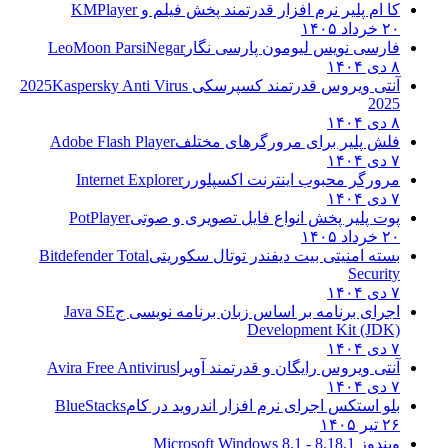
کا ام پلیر نرم افزار قدرتمند پخش فیلم و
KMPlayer
۲۰ خرداد ۱۴۰۵
فارسی نویس لیومون پارسی نگار
LeoMoon ParsiNegar
۸ دی ۱۴۰۴
آنتی ویروس قدرتمند کسپرسکی 2025
Kaspersky Anti Virus
2025
۸ دی ۱۴۰۴
فلش پلیر برای مرورگرهای مختلف
Adobe Flash Player
۷ دی ۱۴۰۴
مرورگر محبوب اینترنت اکسپلورر
Internet Explorer
۷ دی ۱۴۰۴
پوت پلیر پخش انواع فایل تصویری و صوتی
PotPlayer
۲۰ خرداد ۱۴۰۵
بسته امنیتی بیت دیفندر توتال سکوریتی
Bitdefender Total
Security
۷ دی ۱۴۰۴
اجرای برنامه بر اساس زبان برنامه نویسی ج
Java SE
Development Kit (JDK)
۷ دی ۱۴۰۴
آنتی ویروس رایگان و قدرتمند آویرا
Avira Free Antivirus
۷ دی ۱۴۰۴
بلو استکس اجرای نرم افزار اندروید در کام
BlueStacks
۲۶ تیر ۱۴۰۵
ویندوز 8.1
8.1 - Microsoft Windows 8.1