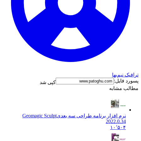
نیم‌بها
فایل:
کپی شد
 مشابه
نرم افزار برنامه طراحی سه بعدی
Geomagic Sculpt
2022.0.34
۱۰٬۵۰۴