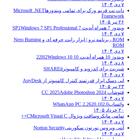
۷ دی ۱۴۰۴
دات نت فریم ورک برای تمامی ویندوزها
Microsoft .NET
Framework
۲۶ تیر ۱۴۰۵
ویندوز 7 همراه آپدیت 7 SP1
Windows 7 SP1 Professional
۷ دی ۱۴۰۴
ROM - برنامه نرو | ابزار رایت حرفه ای و
Nero Burning
ROM
۷ دی ۱۴۰۴
ویندوز 10 همراه آپدیت 10 22H2
Windows 10
۸ دی ۱۴۰۴
شیریت برای اندروید و کامپیوتر
SHAREit
۷ دی ۱۴۰۴
انی دسک ابزار قدرتمند کنترل کامپیوتر از
AnyDesk
۲۳ تیر ۱۴۰۵
فتوشاپ CC 2025
Adobe Photoshop 2024
۷ دی ۱۴۰۴
واتساپ
WhatsApp PC 2.2620.102.0
۲۰ خرداد ۱۴۰۵
تمامی مایکروسافت ویژوال C
Microsoft Visual C++
۷ دی ۱۴۰۴
آنتی ویروس نورتون سکوریتی
Norton Security
۷ دی ۱۴۰۴