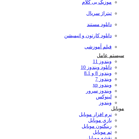
موزیک بی کلام
تیتراژ سریال
دانلود مستند
دانلود کارتون و انیمیشن
فیلم آموزشی
سیستم عامل
ویندوز 11
دانلود ویندوز 10
ویندوز 8 و 8.1
ویندوز 7
ویندوز xp
ویندوز سرور
لینوکس
ویندوز
موبایل
نرم افزار موبایل
بازی موبایل
رینگتون موبایل
تم موبایل
نقشه موبایل