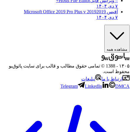
– ویرایش فایل
Hosts File Editor+
۷ دی ۱۴۰۴
آفیس 2019
2019 Microsoft Office 2019 Pro Plus v
۷ دی ۱۴۰۴
ه همه
- 1388 © تمامی حقوق مطالب و قالب برای سایت پاتوق‌یو
 است.
باط با ما
تبلیغات
Telegram
LinkedIn