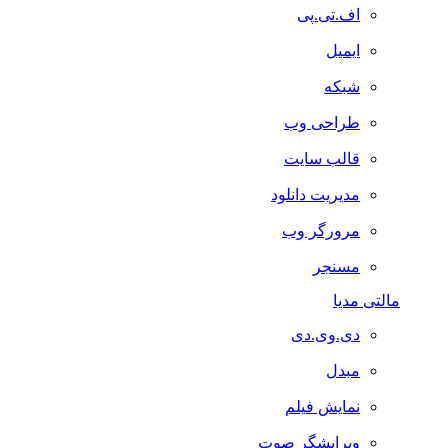
اف.تی.پی
ایمیل
شبکه
طراحی وب
قالب سایت
مدیریت دانلود
مرورگر وب
مسنجر
مالتی مدیا
دی.وی.دی
مبدل
نمایش فیلم
ویرایشگر صوت