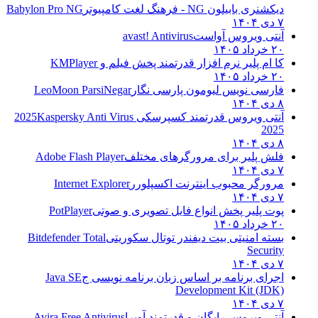
دیکشنری بابیلون NG - فرهنگ لغت کامپیوتر
Babylon Pro NG
۷ دی ۱۴۰۴
آنتی ویروس آواست
avast! Antivirus
۲۰ خرداد ۱۴۰۵
کا ام پلیر نرم افزار قدرتمند پخش فیلم و
KMPlayer
۲۰ خرداد ۱۴۰۵
فارسی نویس لیومون پارسی نگار
LeoMoon ParsiNegar
۸ دی ۱۴۰۴
آنتی ویروس قدرتمند کسپرسکی 2025
Kaspersky Anti Virus
2025
۸ دی ۱۴۰۴
فلش پلیر برای مرورگرهای مختلف
Adobe Flash Player
۷ دی ۱۴۰۴
مرورگر محبوب اینترنت اکسپلورر
Internet Explorer
۷ دی ۱۴۰۴
پوت پلیر پخش انواع فایل تصویری و صوتی
PotPlayer
۲۰ خرداد ۱۴۰۵
بسته امنیتی بیت دیفندر توتال سکوریتی
Bitdefender Total
Security
۷ دی ۱۴۰۴
اجرای برنامه بر اساس زبان برنامه نویسی ج
Java SE
Development Kit (JDK)
۷ دی ۱۴۰۴
آنتی ویروس رایگان و قدرتمند آویرا
Avira Free Antivirus