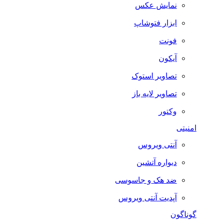
نمایش عکس
ابزار فتوشاپ
فونت
آیکون
تصاویر استوک
تصاویر لایه باز
وکتور
امنیتی
آنتی ویروس
دیواره آتشین
ضد هک و جاسوسی
آپدیت آنتی ویروس
گوناگون