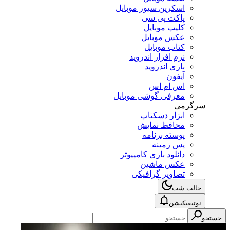
اسکرین سیور موبایل
پاکت پی سی
کلیپ موبایل
عکس موبایل
کتاب موبایل
نرم افزار اندروید
بازی اندروید
آیفون
اس ام اس
معرفی گوشی موبایل
سرگرمی
ابزار دسکتاپ
محافظ نمایش
پوسته برنامه
پس زمینه
دانلود بازی کامپیوتر
عکس ماشین
تصاویر گرافیکی
حالت شب
نوتیفیکیشن
جستجو