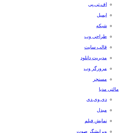
اف.تی.پی
ایمیل
شبکه
طراحی وب
قالب سایت
مدیریت دانلود
مرورگر وب
مسنجر
مالتی مدیا
دی.وی.دی
مبدل
نمایش فیلم
ویرایشگر صوت