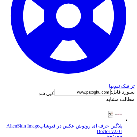
ترافیک نیم‌بها
پسورد فایل:
کپی شد
مطالب مشابه
پلاگین حرفه ای روتوش عکس در فتوشاپ
AlienSkin Image
Doctor v2.01