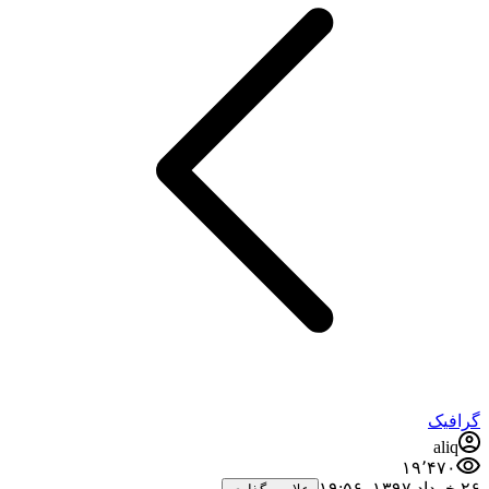
گرافیک
aliq
۱۹٬۴۷۰
۲۶ خرداد ۱۳۹۷،‏ ۱۹:۵۶