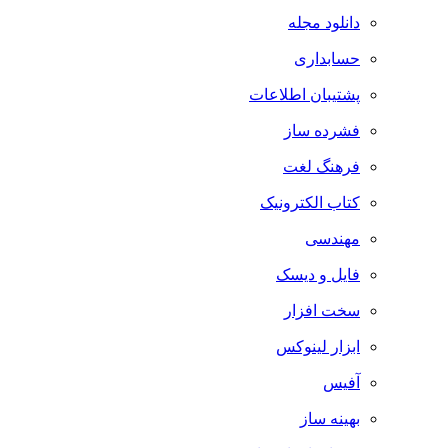
دانلود مجله
حسابداری
پشتیبان اطلاعات
فشرده ساز
فرهنگ لغت
کتاب الکترونیک
مهندسی
فایل و دیسک
سخت افزار
ابزار لینوکس
آفیس
بهینه ساز