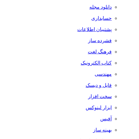
دانلود مجله
حسابداری
پشتیبان اطلاعات
فشرده ساز
فرهنگ لغت
کتاب الکترونیک
مهندسی
فایل و دیسک
سخت افزار
ابزار لینوکس
آفیس
بهینه ساز