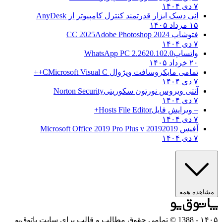
۷ دی ۱۴۰۴
انی دسک ابزار قدرتمند کنترل کامپیوتر از
AnyDesk
۱۵ مرداد ۱۴۰۵
فتوشاپ CC 2025
Adobe Photoshop 2024
۷ دی ۱۴۰۴
واتساپ
WhatsApp PC 2.2620.102.0
۲۰ خرداد ۱۴۰۵
تمامی مایکروسافت ویژوال C
Microsoft Visual C++
۷ دی ۱۴۰۴
آنتی ویروس نورتون سکوریتی
Norton Security
۷ دی ۱۴۰۴
– ویرایش فایل
Hosts File Editor+
۷ دی ۱۴۰۴
آفیس 2019
2019 Microsoft Office 2019 Pro Plus v
۷ دی ۱۴۰۴
هده همه
۱
- 1388 © تمامی حقوق مطالب و قالب برای سایت پاتوق‌یو