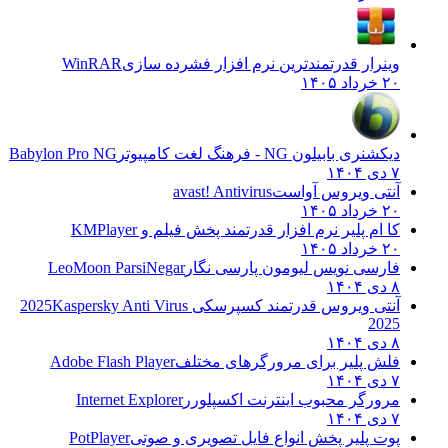
وینرار قدرتمندترین نرم افزار فشرده سازی
WinRAR
۲۰ خرداد ۱۴۰۵
دیکشنری بابیلون NG - فرهنگ لغت کامپیوتر
Babylon Pro NG
۷ دی ۱۴۰۴
آنتی ویروس آواست
avast! Antivirus
۲۰ خرداد ۱۴۰۵
کا ام پلیر نرم افزار قدرتمند پخش فیلم و
KMPlayer
۲۰ خرداد ۱۴۰۵
فارسی نویس لیومون پارسی نگار
LeoMoon ParsiNegar
۸ دی ۱۴۰۴
آنتی ویروس قدرتمند کسپرسکی 2025
Kaspersky Anti Virus
2025
۸ دی ۱۴۰۴
فلش پلیر برای مرورگرهای مختلف
Adobe Flash Player
۷ دی ۱۴۰۴
مرورگر محبوب اینترنت اکسپلورر
Internet Explorer
۷ دی ۱۴۰۴
پوت پلیر پخش انواع فایل تصویری و صوتی
PotPlayer