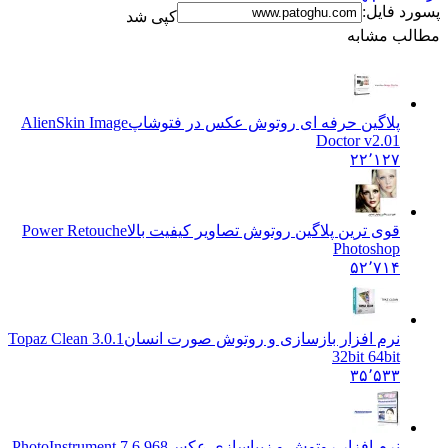
د فایل:
کپی شد
ب مشابه
پلاگین حرفه ای روتوش عکس در فتوشاپ
AlienSkin Image
Doctor v2.01
۲۲٬۱۲۷
قوی ترین پلاگین روتوش تصاویر کیفیت بالا
Power Retouche
Photoshop
۵۲٬۷۱۴
نرم افزار بازسازی و روتوش صورت انسان
Topaz Clean 3.0.1
32bit 64bit
۳۵٬۵۳۳
نرم افزار روتوش و زیباسازی عکس
PhotoInstrument 7.6.968