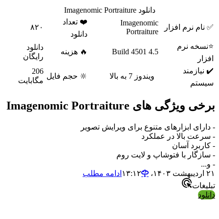
دانلود Imagenomic Portraiture
❤️ تعداد
Imagenomic
م نرم افزار
۸۲۰
Portraiture
دانلود
خه نرم
دانلود
4.5 Build 4501
🔥 هزینه
رایگان
ر
یازمند
206
ویندوز 7 به بالا
🔆 حجم فایل
مگابایت
تم
یژگی های Imagenomic Portraiture
رای ابزارهای متنوع برای ویرایش تصویر
عت بالا در عملکرد
ربرد آسان
زگار با فتوشاپ و لایت روم
ادامه مطلب
ات
د