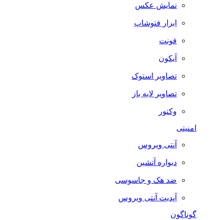
نمایش عکس
ابزار فتوشاپ
فونت
آیکون
تصاویر استوک
تصاویر لایه باز
وکتور
امنیتی
آنتی ویروس
دیواره آتشین
ضد هک و جاسوسی
آپدیت آنتی ویروس
گوناگون