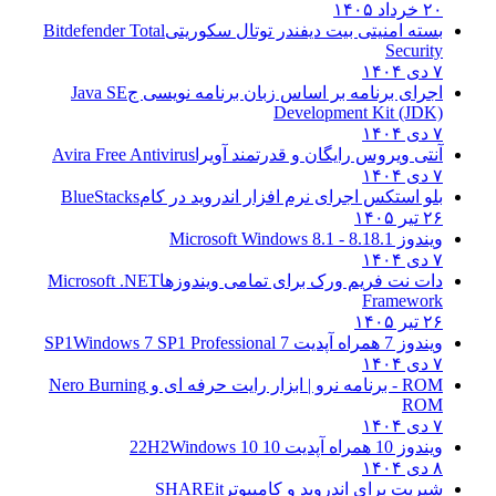
۲۰ خرداد ۱۴۰۵
بسته امنیتی بیت دیفندر توتال سکوریتی
Bitdefender Total
Security
۷ دی ۱۴۰۴
اجرای برنامه بر اساس زبان برنامه نویسی ج
Java SE
Development Kit (JDK)
۷ دی ۱۴۰۴
آنتی ویروس رایگان و قدرتمند آویرا
Avira Free Antivirus
۷ دی ۱۴۰۴
بلو استکس اجرای نرم افزار اندروید در کام
BlueStacks
۲۶ تیر ۱۴۰۵
ویندوز 8.1
8.1 - Microsoft Windows 8.1
۷ دی ۱۴۰۴
دات نت فریم ورک برای تمامی ویندوزها
Microsoft .NET
Framework
۲۶ تیر ۱۴۰۵
ویندوز 7 همراه آپدیت 7 SP1
Windows 7 SP1 Professional
۷ دی ۱۴۰۴
ROM - برنامه نرو | ابزار رایت حرفه ای و
Nero Burning
ROM
۷ دی ۱۴۰۴
ویندوز 10 همراه آپدیت 10 22H2
Windows 10
۸ دی ۱۴۰۴
شیریت برای اندروید و کامپیوتر
SHAREit