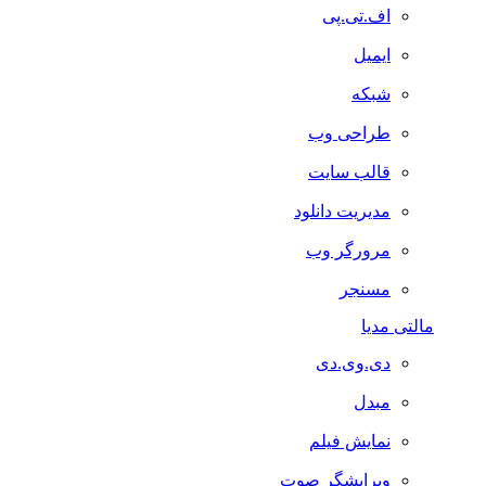
اف.تی.پی
ایمیل
شبکه
طراحی وب
قالب سایت
مدیریت دانلود
مرورگر وب
مسنجر
مالتی مدیا
دی.وی.دی
مبدل
نمایش فیلم
ویرایشگر صوت