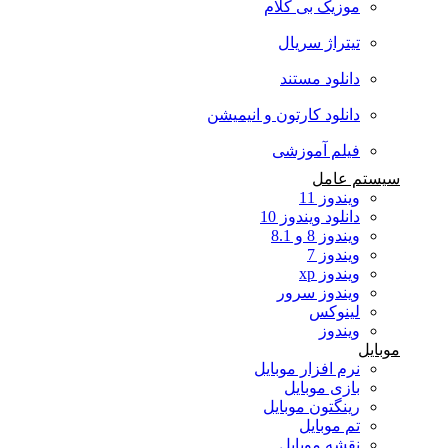
موزیک بی کلام
تیتراژ سریال
دانلود مستند
دانلود کارتون و انیمیشن
فیلم آموزشی
سیستم عامل
ویندوز 11
دانلود ویندوز 10
ویندوز 8 و 8.1
ویندوز 7
ویندوز xp
ویندوز سرور
لینوکس
ویندوز
موبایل
نرم افزار موبایل
بازی موبایل
رینگتون موبایل
تم موبایل
نقشه موبایل