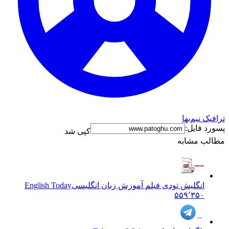
ا
کپی شد
ه
ش تودی فیلم آموزش زبان انگليسی
English Today
۵۵