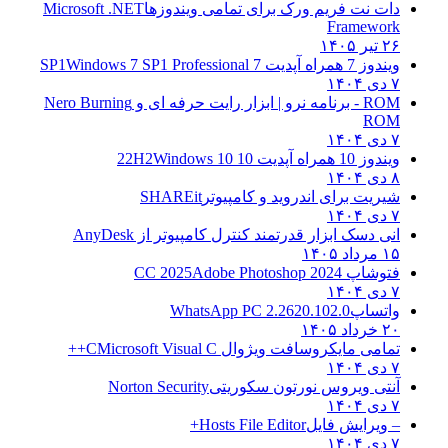
 فریم ورک برای تمامی ویندوزها
Microsoft .NET
Fram
 SP1
Windows 7 SP1 Professional
Nero Burning
 22H2
Windows 10
برای اندروید و کامپیوتر
SHAREit
ک ابزار قدرتمند کنترل کامپیوتر از
AnyDesk
CC 20
Adobe Photoshop 2024
پ
WhatsApp PC 2.2620.102.0
مایکروسافت ویژوال C
Microsoft Visual C++
ویروس نورتون سکوریتی
Norton Security
یش فایل
Hosts File Editor+