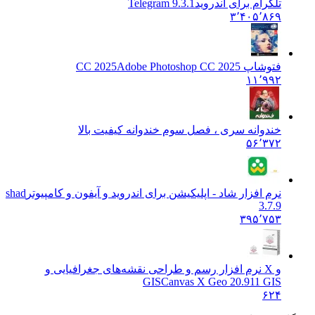
 برای اندروید
Telegram 9.3.1
۳٬۴۰
CC 20
Adobe Photoshop CC 2025
۱
ه سری ، فصل سوم خندوانه کیفیت بالا
۵
زار شاد - اپلیکیشن برای اندروید و آیفون و کامپیوتر
shad
۳۹
X نرم افزار رسم و طراحی نقشه‌های جغرافیایی و
GIS
Canvas X Geo 20.91