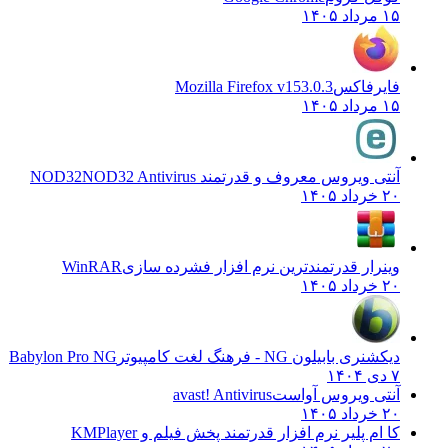
اکس
Mozilla Firefox v153.0.3
یروس معروف و قدرتمند NOD32
NOD32 Antivirus
 قدرتمندترین نرم افزار فشرده سازی
WinRAR
ون NG - فرهنگ لغت کامپیوتر
Babylon Pro NG
ویروس آواست
avast! Antivirus
پلیر نرم افزار قدرتمند پخش فیلم و
KMPlayer