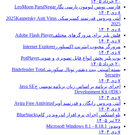
 نویس لیومون پارسی نگار
LeoMoon ParsiNegar
یروس قدرتمند کسپرسکی 2025
Kaspersky Anti Virus
لیر برای مرورگرهای مختلف
Adobe Flash Player
ر محبوب اینترنت اکسپلورر
Internet Explorer
یر پخش انواع فایل تصویری و صوتی
PotPlayer
منیتی بیت دیفندر توتال سکوریتی
Bitdefender Total
Se
برنامه بر اساس زبان برنامه نویسی ج
Java SE
Development Kit
یروس رایگان و قدرتمند آویرا
Avira Free Antivirus
تکس اجرای نرم افزار اندروید در کام
BlueStacks
8
8.1 - Microsoft Windows 8.1