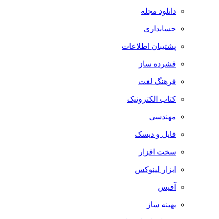
دانلود مجله
حسابداری
پشتیبان اطلاعات
فشرده ساز
فرهنگ لغت
کتاب الکترونیک
مهندسی
فایل و دیسک
سخت افزار
ابزار لینوکس
آفیس
بهینه ساز