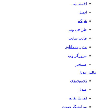
اف.تی.پی
ایمیل
شبکه
طراحی وب
قالب سایت
مدیریت دانلود
مرورگر وب
مسنجر
مالتی مدیا
دی.وی.دی
مبدل
نمایش فیلم
ویرایشگر صوت