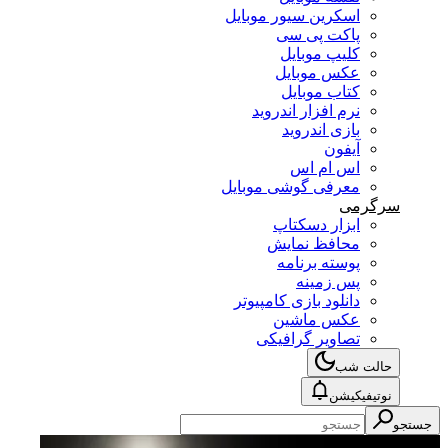
اسکرین سیور موبایل
پاکت پی سی
کلیپ موبایل
عکس موبایل
کتاب موبایل
نرم افزار اندروید
بازی اندروید
آیفون
اس ام اس
معرفی گوشی موبایل
سرگرمی
ابزار دسکتاپ
محافظ نمایش
پوسته برنامه
پس زمینه
دانلود بازی کامپیوتر
عکس ماشین
تصاویر گرافیکی
حالت شب
نوتیفیکیشن
جستجو