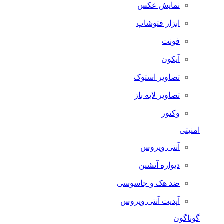
نمایش عکس
ابزار فتوشاپ
فونت
آیکون
تصاویر استوک
تصاویر لایه باز
وکتور
امنیتی
آنتی ویروس
دیواره آتشین
ضد هک و جاسوسی
آپدیت آنتی ویروس
گوناگون