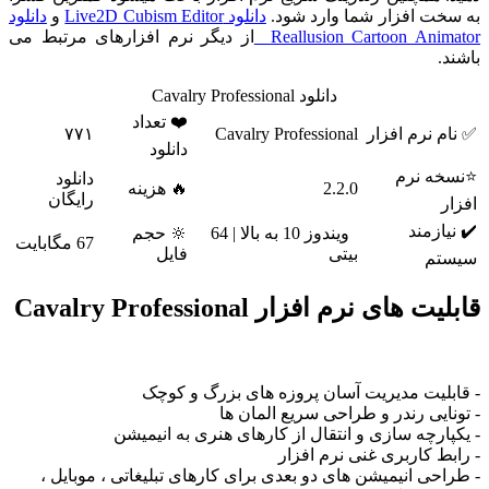
به سخت افزار شما وارد شود.
دانلود Live2D Cubism Editor
و
دانلود
Reallusion Cartoon Animator
از دیگر نرم افزارهای مرتبط می
باشند.
دانلود Cavalry Professional
❤️ تعداد
✅ نام نرم افزار
Cavalry Professional
۷۷۱
دانلود
⭐نسخه نرم
دانلود
2.2.0
🔥 هزینه
رایگان
افزار
✔️ نیازمند
ویندوز 10 به بالا | 64
🔆 حجم
67 مگابایت
بیتی
فایل
سیستم
قابلیت های نرم افزار Cavalry Professional
- قابلیت مدیریت آسان پروزه های بزرگ و کوچک
- تونایی رندر و طراحی سریع المان ها
- یکپارچه سازی و انتقال از کارهای هنری به انیمیشن
- رابط کاربری غنی نرم افزار
- طراحی انیمیشن های دو بعدی برای کارهای تبلیغاتی ، موبایل ،