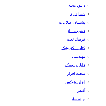
دانلود مجله
حسابداری
پشتیبان اطلاعات
فشرده ساز
فرهنگ لغت
کتاب الکترونیک
مهندسی
فایل و دیسک
سخت افزار
ابزار لینوکس
آفیس
بهینه ساز