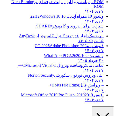
ROM - برنامه نرو | ابزار رایت حرفه ای و
Nero Burning
ROM
۷ دی ۱۴۰۴
ویندوز 10 همراه آپدیت 10 22H2
Windows 10
۸ دی ۱۴۰۴
شیریت برای اندروید و کامپیوتر
SHAREit
۷ دی ۱۴۰۴
انی دسک ابزار قدرتمند کنترل کامپیوتر از
AnyDesk
۱۵ مرداد ۱۴۰۵
فتوشاپ CC 2025
Adobe Photoshop 2024
۷ دی ۱۴۰۴
واتساپ
WhatsApp PC 2.2620.102.0
۲۰ خرداد ۱۴۰۵
تمامی مایکروسافت ویژوال C
Microsoft Visual C++
۷ دی ۱۴۰۴
آنتی ویروس نورتون سکوریتی
Norton Security
۷ دی ۱۴۰۴
– ویرایش فایل
Hosts File Editor+
۷ دی ۱۴۰۴
آفیس 2019
2019 Microsoft Office 2019 Pro Plus v
۷ دی ۱۴۰۴