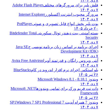
۸ دی ۱۴۰۴
فلش پلیر برای مرورگرهای مختلف
Adobe Flash Player
۷ دی ۱۴۰۴
مرورگر محبوب اینترنت اکسپلورر
Internet Explorer
۷ دی ۱۴۰۴
پوت پلیر پخش انواع فایل تصویری و صوتی
PotPlayer
۲۰ خرداد ۱۴۰۵
بسته امنیتی بیت دیفندر توتال سکوریتی
Bitdefender Total
Security
۷ دی ۱۴۰۴
اجرای برنامه بر اساس زبان برنامه نویسی ج
Java SE
Development Kit (JDK)
۷ دی ۱۴۰۴
آنتی ویروس رایگان و قدرتمند آویرا
Avira Free Antivirus
۷ دی ۱۴۰۴
بلو استکس اجرای نرم افزار اندروید در کام
BlueStacks
۲۶ تیر ۱۴۰۵
ویندوز 8.1
8.1 - Microsoft Windows 8.1
۷ دی ۱۴۰۴
دات نت فریم ورک برای تمامی ویندوزها
Microsoft .NET
Framework
۲۶ تیر ۱۴۰۵
ویندوز 7 همراه آپدیت 7 SP1
Windows 7 SP1 Professional
۷ دی ۱۴۰۴