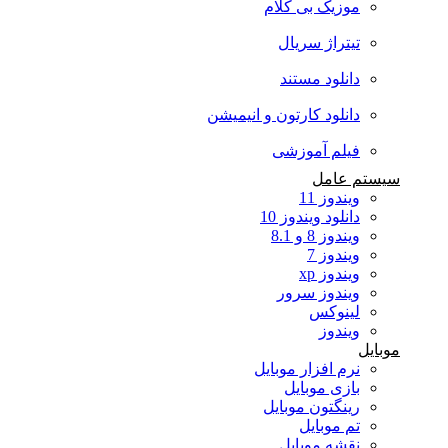
موزیک بی کلام
تیتراژ سریال
دانلود مستند
دانلود کارتون و انیمیشن
فیلم آموزشی
سیستم عامل
ویندوز 11
دانلود ویندوز 10
ویندوز 8 و 8.1
ویندوز 7
ویندوز xp
ویندوز سرور
لینوکس
ویندوز
موبایل
نرم افزار موبایل
بازی موبایل
رینگتون موبایل
تم موبایل
نقشه موبایل