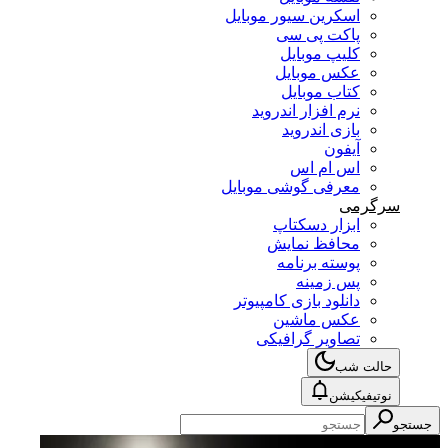
اسکرین سیور موبایل
پاکت پی سی
کلیپ موبایل
عکس موبایل
کتاب موبایل
نرم افزار اندروید
بازی اندروید
آیفون
اس ام اس
معرفی گوشی موبایل
سرگرمی
ابزار دسکتاپ
محافظ نمایش
پوسته برنامه
پس زمینه
دانلود بازی کامپیوتر
عکس ماشین
تصاویر گرافیکی
حالت شب
نوتیفیکیشن
جستجو