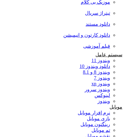
موزیک بی کلام
تیتراژ سریال
دانلود مستند
دانلود کارتون و انیمیشن
فیلم آموزشی
سیستم عامل
ویندوز 11
دانلود ویندوز 10
ویندوز 8 و 8.1
ویندوز 7
ویندوز xp
ویندوز سرور
لینوکس
ویندوز
موبایل
نرم افزار موبایل
بازی موبایل
رینگتون موبایل
تم موبایل
نقشه موبایل