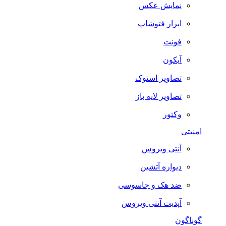
نمایش عکس
ابزار فتوشاپ
فونت
آیکون
تصاویر استوک
تصاویر لایه باز
وکتور
امنیتی
آنتی ویروس
دیواره آتشین
ضد هک و جاسوسی
آپدیت آنتی ویروس
گوناگون