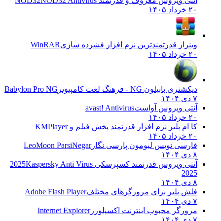
آنتی ویروس معروف و قدرتمند NOD32
NOD32 Antivirus
۲۰ خرداد ۱۴۰۵
وینرار قدرتمندترین نرم افزار فشرده سازی
WinRAR
۲۰ خرداد ۱۴۰۵
دیکشنری بابیلون NG - فرهنگ لغت کامپیوتر
Babylon Pro NG
۷ دی ۱۴۰۴
آنتی ویروس آواست
avast! Antivirus
۲۰ خرداد ۱۴۰۵
کا ام پلیر نرم افزار قدرتمند پخش فیلم و
KMPlayer
۲۰ خرداد ۱۴۰۵
فارسی نویس لیومون پارسی نگار
LeoMoon ParsiNegar
۸ دی ۱۴۰۴
آنتی ویروس قدرتمند کسپرسکی 2025
Kaspersky Anti Virus
2025
۸ دی ۱۴۰۴
فلش پلیر برای مرورگرهای مختلف
Adobe Flash Player
۷ دی ۱۴۰۴
مرورگر محبوب اینترنت اکسپلورر
Internet Explorer
۷ دی ۱۴۰۴