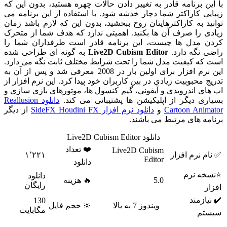
با این برنامه قادر به تغییر دادن حالات چهره هستید، بدون این که
زیبایی کاراکتر شما دچار خدشه شود. با استفاده از این برنامه می
توانید به کاراکترهایتان روح ببخشید، بدون این که لازم باشد زمان
زیادی را صرف آن ها بکنید. اهمیتی ندارد که هدف شما از متحرک
کردن مدل ها چیست، این برنامه قادر است طرفداران شما را
راضی نگه دارد.
Live2D Cubism Editor
به گونه ای طراحی شده
است که کیفیت مدل شما را تحت شرایط مختلف ثابت نگه می دارد.
این نرم افزار برای اولین بار در 2008 معرفی شد و پس از آن به
تدریج محبوبیت زیادی در بین کاربران خود پیدا کرد. این نرم افزار از
اپ های اندرویدی و آیفونی، گیم کنسول ها، موتورهای بازی سازی و
بسیاری دیگر از اپلیکیشن ها پشتیبانی می کند.
دانلود Reallusion
Cartoon Animator
و
دانلود نرم افزار SideFX Houdini FX
از دیگر
برنامه های مرتبط می باشند.
دانلود Live2D Cubism Editor
❤️ تعداد
Live2D Cubism
✅ نام نرم افزار
۱٬۲۲۱
Editor
دانلود
⭐نسخه نرم
دانلود
5.0
🔥 هزینه
رایگان
افزار
✔️ نیازمند
130
ویندوز 7 به بالا
🔆 حجم فایل
مگابایت
سیستم