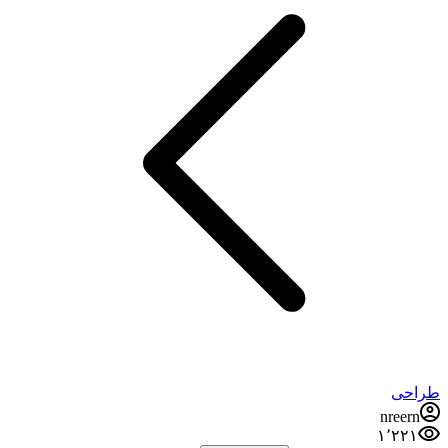
طراحی
nreern
۱٬۲۲۱