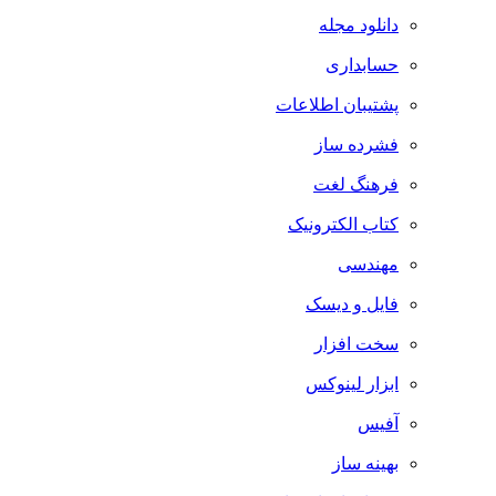
دانلود مجله
حسابداری
پشتیبان اطلاعات
فشرده ساز
فرهنگ لغت
کتاب الکترونیک
مهندسی
فایل و دیسک
سخت افزار
ابزار لینوکس
آفیس
بهینه ساز