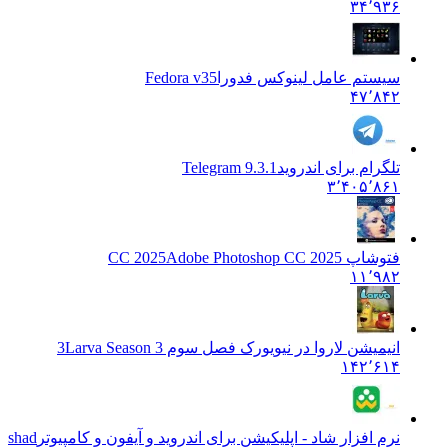
۳۴٬۹۳۶
سیستم عامل لینوکس فدورا
Fedora v35
۴۷٬۸۴۲
تلگرام برای اندروید
Telegram 9.3.1
۳٬۴۰۵٬۸۶۱
فتوشاپ CC 2025
Adobe Photoshop CC 2025
۱۱٬۹۸۲
انیمیشن لاروا در نیویورک فصل سوم 3
Larva Season 3
۱۴۲٬۶۱۴
نرم افزار شاد - اپلیکیشن برای اندروید و آیفون و کامپیوتر
shad