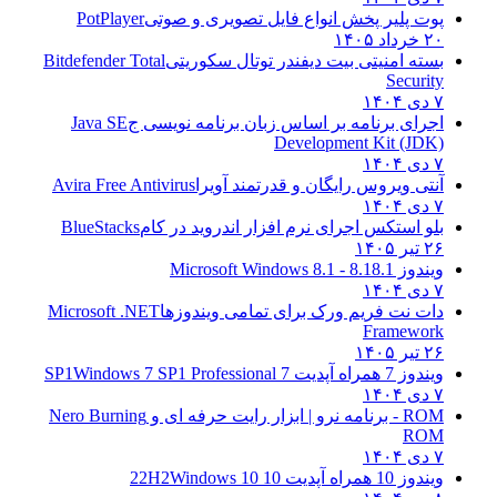
پوت پلیر پخش انواع فایل تصویری و صوتی
PotPlayer
۲۰ خرداد ۱۴۰۵
بسته امنیتی بیت دیفندر توتال سکوریتی
Bitdefender Total
Security
۷ دی ۱۴۰۴
اجرای برنامه بر اساس زبان برنامه نویسی ج
Java SE
Development Kit (JDK)
۷ دی ۱۴۰۴
آنتی ویروس رایگان و قدرتمند آویرا
Avira Free Antivirus
۷ دی ۱۴۰۴
بلو استکس اجرای نرم افزار اندروید در کام
BlueStacks
۲۶ تیر ۱۴۰۵
ویندوز 8.1
8.1 - Microsoft Windows 8.1
۷ دی ۱۴۰۴
دات نت فریم ورک برای تمامی ویندوزها
Microsoft .NET
Framework
۲۶ تیر ۱۴۰۵
ویندوز 7 همراه آپدیت 7 SP1
Windows 7 SP1 Professional
۷ دی ۱۴۰۴
ROM - برنامه نرو | ابزار رایت حرفه ای و
Nero Burning
ROM
۷ دی ۱۴۰۴
ویندوز 10 همراه آپدیت 10 22H2
Windows 10