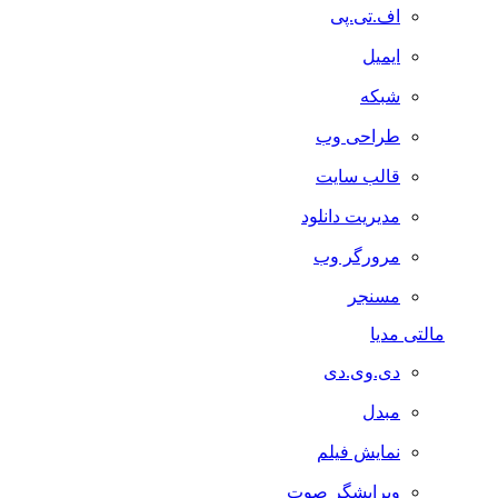
اف.تی.پی
ایمیل
شبکه
طراحی وب
قالب سایت
مدیریت دانلود
مرورگر وب
مسنجر
مالتی مدیا
دی.وی.دی
مبدل
نمایش فیلم
ویرایشگر صوت