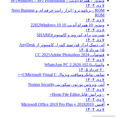
ویندوز 7 همراه آپدیت 7 SP1
Windows 7 SP1 Professional
۷ دی ۱۴۰۴
ROM - برنامه نرو | ابزار رایت حرفه ای و
Nero Burning
ROM
۷ دی ۱۴۰۴
ویندوز 10 همراه آپدیت 10 22H2
Windows 10
۸ دی ۱۴۰۴
شیریت برای اندروید و کامپیوتر
SHAREit
۷ دی ۱۴۰۴
انی دسک ابزار قدرتمند کنترل کامپیوتر از
AnyDesk
۱۵ مرداد ۱۴۰۵
فتوشاپ CC 2025
Adobe Photoshop 2024
۷ دی ۱۴۰۴
واتساپ
WhatsApp PC 2.2620.102.0
۲۰ خرداد ۱۴۰۵
تمامی مایکروسافت ویژوال C
Microsoft Visual C++
۷ دی ۱۴۰۴
آنتی ویروس نورتون سکوریتی
Norton Security
۷ دی ۱۴۰۴
– ویرایش فایل
Hosts File Editor+
۷ دی ۱۴۰۴
آفیس 2019
2019 Microsoft Office 2019 Pro Plus v
۷ دی ۱۴۰۴