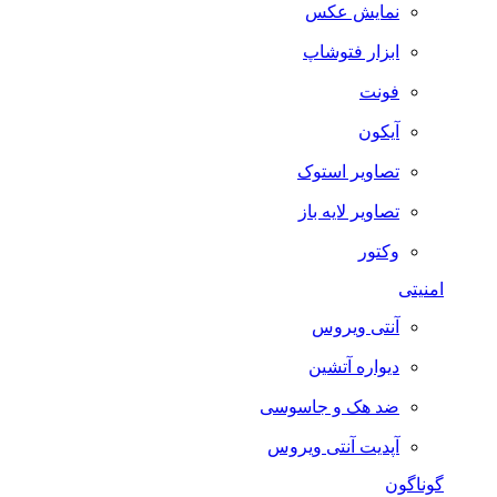
نمایش عکس
ابزار فتوشاپ
فونت
آیکون
تصاویر استوک
تصاویر لایه باز
وکتور
امنیتی
آنتی ویروس
دیواره آتشین
ضد هک و جاسوسی
آپدیت آنتی ویروس
گوناگون