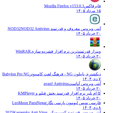
فایرفاکس
Mozilla Firefox v153.0.3
۱۵ مرداد ۱۴۰۵
آنتی ویروس معروف و قدرتمند NOD32
NOD32 Antivirus
۲۰ خرداد ۱۴۰۵
وینرار قدرتمندترین نرم افزار فشرده سازی
WinRAR
۲۰ خرداد ۱۴۰۵
دیکشنری بابیلون NG - فرهنگ لغت کامپیوتر
Babylon Pro NG
۷ دی ۱۴۰۴
آنتی ویروس آواست
avast! Antivirus
۲۰ خرداد ۱۴۰۵
کا ام پلیر نرم افزار قدرتمند پخش فیلم و
KMPlayer
۲۰ خرداد ۱۴۰۵
فارسی نویس لیومون پارسی نگار
LeoMoon ParsiNegar
۸ دی ۱۴۰۴
آنتی ویروس قدرتمند کسپرسکی 2025
Kaspersky Anti Virus