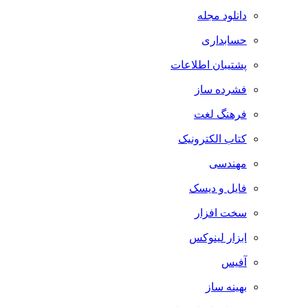
دانلود مجله
حسابداری
پشتیبان اطلاعات
فشرده ساز
فرهنگ لغت
کتاب الکترونیک
مهندسی
فایل و دیسک
سخت افزار
ابزار لینوکس
آفیس
بهینه ساز