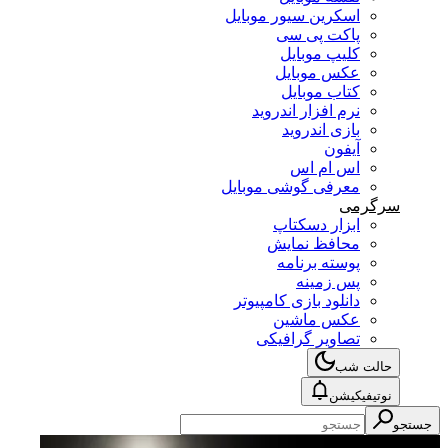
اسکرین سیور موبایل
پاکت پی سی
کلیپ موبایل
عکس موبایل
کتاب موبایل
نرم افزار اندروید
بازی اندروید
آیفون
اس ام اس
معرفی گوشی موبایل
سرگرمی
ابزار دسکتاپ
محافظ نمایش
پوسته برنامه
پس زمینه
دانلود بازی کامپیوتر
عکس ماشین
تصاویر گرافیکی
حالت شب
نوتیفیکیشن
تجو