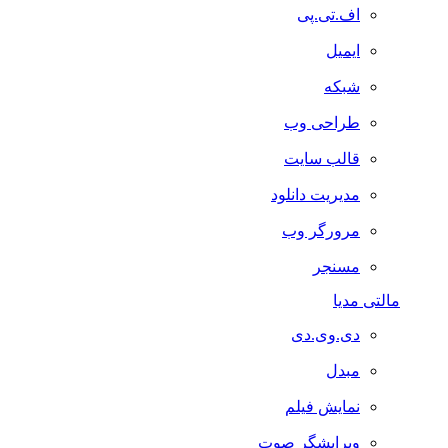
اف.تی.پی
ایمیل
شبکه
طراحی وب
قالب سایت
مدیریت دانلود
مرورگر وب
مسنجر
مالتی مدیا
دی.وی.دی
مبدل
نمایش فیلم
ویرایشگر صوت