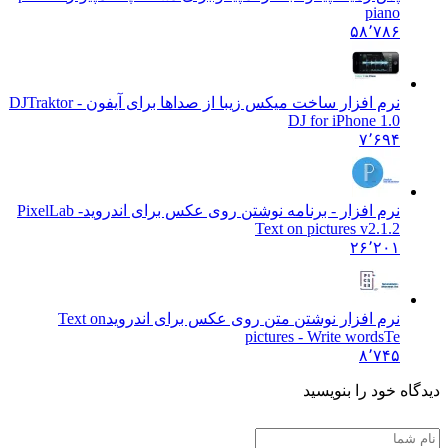
piano
۵۸٬۷۸۶
نرم افزار ساخت میکس زیبا از صداها برای آیفون - DJ
Traktor
DJ for iPhone 1.0
۷٬۶۹۴
نرم افزار - برنامه نوشتن روی عکس برای اندروید
PixelLab -
Text on pictures v2.1.2
۲۶٬۲۰۱
نرم افزار نوشتن متن روی عکس برای اندروید
Text on
pictures - Write wordsTe
۸٬۷۴۵
گاه خود را بنویسید