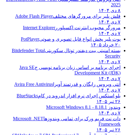
2025
۸ دی ۱۴۰۴
فلش پلیر برای مرورگرهای مختلف
Adobe Flash Player
۷ دی ۱۴۰۴
مرورگر محبوب اینترنت اکسپلورر
Internet Explorer
۷ دی ۱۴۰۴
پوت پلیر پخش انواع فایل تصویری و صوتی
PotPlayer
۲۰ خرداد ۱۴۰۵
بسته امنیتی بیت دیفندر توتال سکوریتی
Bitdefender Total
Security
۷ دی ۱۴۰۴
اجرای برنامه بر اساس زبان برنامه نویسی ج
Java SE
Development Kit (JDK)
۷ دی ۱۴۰۴
آنتی ویروس رایگان و قدرتمند آویرا
Avira Free Antivirus
۷ دی ۱۴۰۴
بلو استکس اجرای نرم افزار اندروید در کام
BlueStacks
۲۶ تیر ۱۴۰۵
ویندوز 8.1
8.1 - Microsoft Windows 8.1
۷ دی ۱۴۰۴
دات نت فریم ورک برای تمامی ویندوزها
Microsoft .NET
Framework
۲۶ تیر ۱۴۰۵